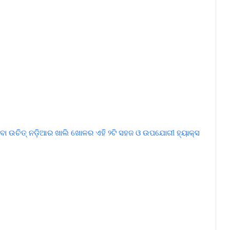
ିବା ଉଚିତ୍ ନଡ଼ିଆର ଖାଲି ଖୋଳର ଏହି ୨ଟି ସହଜ ଓ ଉପଯୋଗୀ ହ୍ୟାକ୍ସ