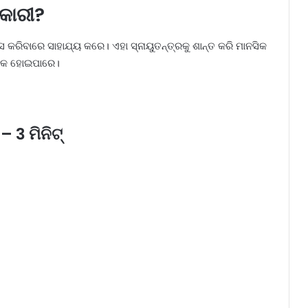
ପକାରୀ?
ସ କରିବାରେ ସାହାଯ୍ୟ କରେ। ଏହା ସ୍ନାୟୁତନ୍ତ୍ରକୁ ଶାନ୍ତ କରି ମାନସିକ
ଦାୟକ ହୋଇପାରେ।
– 3 ମିନିଟ୍