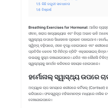
1.5
କିଛି ଜରୁରୀ ସାବଧାନତା
1.6
ନିଷ୍କର୍ଷ
Breathing Exercises for Hormonal:
ଆଜିର ବ୍ୟସ୍ତ
ଜୀବନ, ଖରାପ ଖାଦ୍ୟାଭ୍ୟାସ ଏବଂ ନିଦ୍ରା ଅଭାବ ଭଳି ଅନେକ
ସ୍ୱାସ୍ଥ୍ୟ ଉପରେ ସିଧାସଳଖ ପ୍ରଭାବ ପକାଇଥାଏ। ହର୍ମୋନ୍
ସ୍ୱିଙ୍ଗ୍ ବଢ଼ିପାରେ, ଓଜନ ବୃଦ୍ଧି ହୋଇପାରେ ଏବଂ ଶରୀରର
ପ୍ରତିଦିନ କେବଳ 10 ମିନିଟ୍‌ର ବ୍ରିଦିଂ ଏକ୍ସରସାଇଜ୍ କିମ୍
ଉଭୟକୁ ସୁସ୍ଥ ରଖାଯାଇପାରେ। ଯଦିଓ ଏହା କୌଣସି ଚିକିତ୍ସା 
ସ୍ୱାସ୍ଥ୍ୟକୁ ସମର୍ଥନ କରିବାରେ ସହାୟକ ହୋଇପାରେ।
ହର୍ମୋନାଲ୍ ସ୍ୱାସ୍ଥ୍ୟ ଉପରେ ଚ
ଅତ୍ୟଧିକ ଚାପ ସମୟରେ ଶରୀରରେ କର୍ଟିସଲ୍ (Cortisol) ହର୍ମ
କରିପାରେ। ଫଳସ୍ୱରୂପ ମହିଳାମାନଙ୍କ ମଧ୍ୟରେ ମାସିକ ଚକ୍ର
ଦେଖାଯାଇପାରେ।