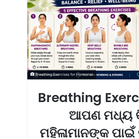
l
Breathing Exercises for Hormonal
Breathing Exerc
ଆପଣ ମଧ୍ୟ କି
ମହିଳାମାନଙ୍କ ପାଇଁ 