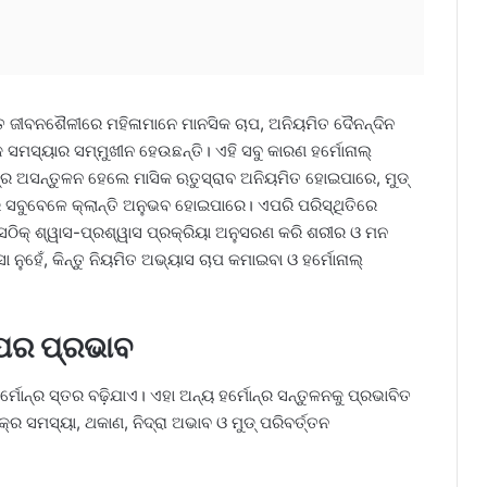
 ଜୀବନଶୈଳୀରେ ମହିଳାମାନେ ମାନସିକ ଚାପ, ଅନିୟମିତ ଦୈନନ୍ଦିନ
 ସମସ୍ୟାର ସମ୍ମୁଖୀନ ହେଉଛନ୍ତି। ଏହି ସବୁ କାରଣ ହର୍ମୋନାଲ୍
‌ର ଅସନ୍ତୁଳନ ହେଲେ ମାସିକ ଋତୁସ୍ରାବ ଅନିୟମିତ ହୋଇପାରେ, ମୁଡ୍
େ ସବୁବେଳେ କ୍ଲାନ୍ତି ଅନୁଭବ ହୋଇପାରେ। ଏପରି ପରିସ୍ଥିତିରେ
ବା ସଠିକ୍ ଶ୍ୱାସ-ପ୍ରଶ୍ୱାସ ପ୍ରକ୍ରିୟା ଅନୁସରଣ କରି ଶରୀର ଓ ମନ
ନୁହେଁ, କିନ୍ତୁ ନିୟମିତ ଅଭ୍ୟାସ ଚାପ କମାଇବା ଓ ହର୍ମୋନାଲ୍
ାପର ପ୍ରଭାବ
ୋନ୍‌ର ସ୍ତର ବଢ଼ିଯାଏ। ଏହା ଅନ୍ୟ ହର୍ମୋନ୍‌ର ସନ୍ତୁଳନକୁ ପ୍ରଭାବିତ
 ସମସ୍ୟା, ଥକାଣ, ନିଦ୍ରା ଅଭାବ ଓ ମୁଡ୍ ପରିବର୍ତ୍ତନ