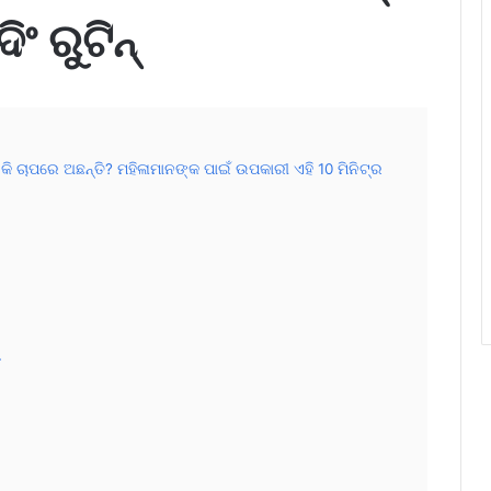
ଦିଂ ରୁଟିନ୍
 ଚାପରେ ଅଛନ୍ତି? ମହିଳାମାନଙ୍କ ପାଇଁ ଉପକାରୀ ଏହି 10 ମିନିଟ୍‌ର