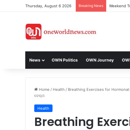
Thursday, August 6 2026
Breaking News
News
OWN Politics
OWN Journey
OWN 
Home
/
Health
/
Breathing Exercises for Hormonal: ପ୍
ହେଲ୍ଥ
Health
Breathing Exerc