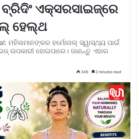
ର ବ୍ରିଦିଂ ଏକ୍ସରସାଇଜ୍‌ରେ
ଲ୍ ହେଲ୍ଥ
: ମହିଳାମାନଙ୍କର ହର୍ମୋନାଲ୍ ସ୍ୱାସ୍ଥ୍ୟ ପାଇଁ
ରସାଇଜ୍ ଉପକାରୀ ହୋଇପାରେ। ଜାଣନ୍ତୁ ଏହାର
349
2 minutes read