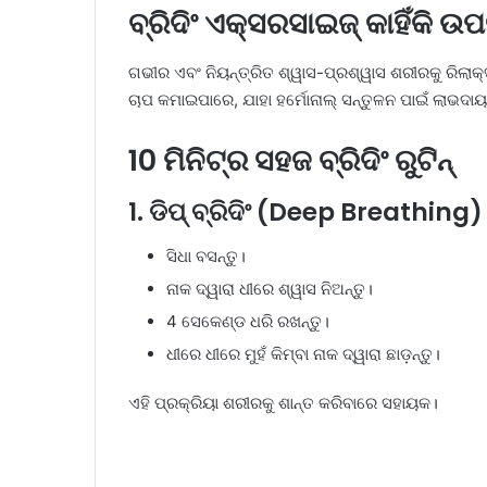
ବ୍ରିଦିଂ ଏକ୍ସରସାଇଜ୍ କାହିଁକି ଉ
ଗଭୀର ଏବଂ ନିୟନ୍ତ୍ରିତ ଶ୍ୱାସ-ପ୍ରଶ୍ୱାସ ଶରୀରକୁ ରିଲାକ୍
ଚାପ କମାଇପାରେ, ଯାହା ହର୍ମୋନାଲ୍ ସନ୍ତୁଳନ ପାଇଁ ଲାଭ
10 ମିନିଟ୍‌ର ସହଜ ବ୍ରିଦିଂ ରୁଟିନ୍
1. ଡିପ୍ ବ୍ରିଦିଂ (Deep Breathing) 
ସିଧା ବସନ୍ତୁ।
ନାକ ଦ୍ୱାରା ଧୀରେ ଶ୍ୱାସ ନିଅନ୍ତୁ।
4 ସେକେଣ୍ଡ ଧରି ରଖନ୍ତୁ।
ଧୀରେ ଧୀରେ ମୁହଁ କିମ୍ବା ନାକ ଦ୍ୱାରା ଛାଡ଼ନ୍ତୁ।
ଏହି ପ୍ରକ୍ରିୟା ଶରୀରକୁ ଶାନ୍ତ କରିବାରେ ସହାୟକ।