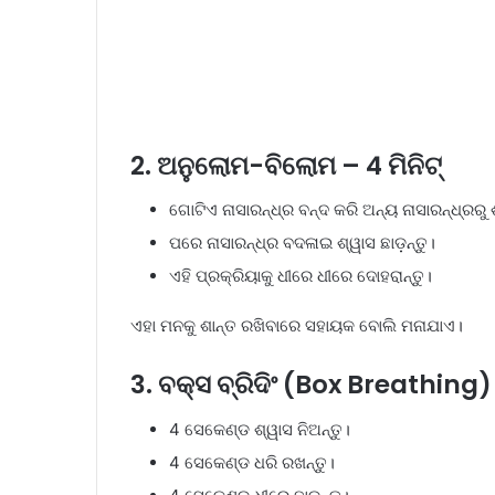
2. ଅନୁଲୋମ-ବିଲୋମ – 4 ମିନିଟ୍
ଗୋଟିଏ ନାସାରନ୍ଧ୍ର ବନ୍ଦ କରି ଅନ୍ୟ ନାସାରନ୍ଧ୍ରରୁ ଶ
ପରେ ନାସାରନ୍ଧ୍ର ବଦଳାଇ ଶ୍ୱାସ ଛାଡ଼ନ୍ତୁ।
ଏହି ପ୍ରକ୍ରିୟାକୁ ଧୀରେ ଧୀରେ ଦୋହରାନ୍ତୁ।
ଏହା ମନକୁ ଶାନ୍ତ ରଖିବାରେ ସହାୟକ ବୋଲି ମନାଯାଏ।
3. ବକ୍ସ ବ୍ରିଦିଂ (Box Breathing) 
4 ସେକେଣ୍ଡ ଶ୍ୱାସ ନିଅନ୍ତୁ।
4 ସେକେଣ୍ଡ ଧରି ରଖନ୍ତୁ।