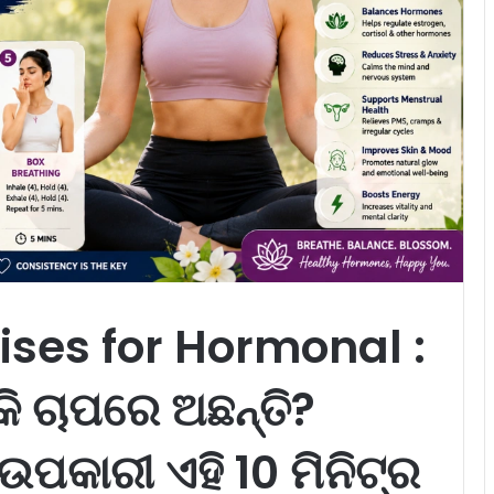
ises for Hormonal :
 ଚାପରେ ଅଛନ୍ତି?
ଉପକାରୀ ଏହି 10 ମିନିଟ୍‌ର