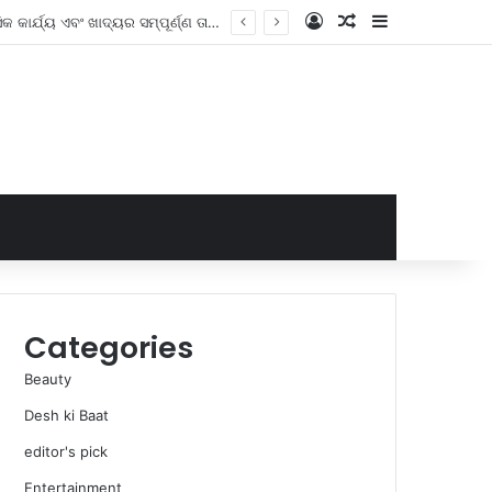
Log In
Random Article
Sidebar
Unemployment Scheme India :ଚାକିରି ହରାଇବା ପରେ 3 ମାସ ପାଇଁ ଆପଣଙ୍କ ଦରମାର 50% ପାଆନ୍ତୁ; ଏହି ସରକାରୀ ଯୋଜନାର ଲାଭ କିଏ ପାଇପାରିବେ ଜାଣନ୍ତୁ।
Categories
Beauty
Desh ki Baat
editor's pick
Entertainment