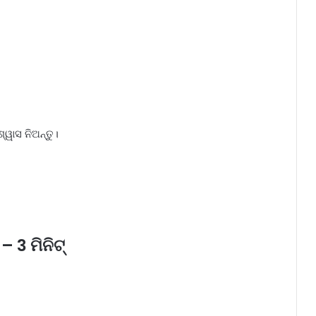
୍ୱାସ ନିଅନ୍ତୁ।
– 3 ମିନିଟ୍