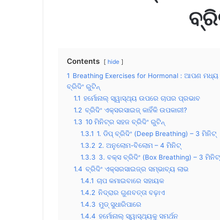
ବ୍ରି
Contents
hide
1
Breathing Exercises for Hormonal : ଆପଣ ମଧ୍ୟ କି
ବ୍ରିଦିଂ ରୁଟିନ୍
1.1
ହର୍ମୋନାଲ୍ ସ୍ୱାସ୍ଥ୍ୟ ଉପରେ ଚାପର ପ୍ରଭାବ
1.2
ବ୍ରିଦିଂ ଏକ୍ସରସାଇଜ୍ କାହିଁକି ଉପକାରୀ?
1.3
10 ମିନିଟ୍‌ର ସହଜ ବ୍ରିଦିଂ ରୁଟିନ୍
1.3.1
1. ଡିପ୍ ବ୍ରିଦିଂ (Deep Breathing) – 3 ମିନିଟ୍
1.3.2
2. ଅନୁଲୋମ-ବିଲୋମ – 4 ମିନିଟ୍
1.3.3
3. ବକ୍ସ ବ୍ରିଦିଂ (Box Breathing) – 3 ମିନିଟ୍
1.4
ବ୍ରିଦିଂ ଏକ୍ସରସାଇଜ୍‌ର ସମ୍ଭାବ୍ୟ ଲାଭ
1.4.1
ଚାପ କମାଇବାରେ ସହାୟକ
1.4.2
ନିଦ୍ରାର ଗୁଣବତ୍ତା ବଢ଼ାଏ
1.4.3
ମୁଡ୍ ସୁଧାରିପାରେ
1.4.4
ହର୍ମୋନାଲ୍ ସ୍ୱାସ୍ଥ୍ୟକୁ ସମର୍ଥନ