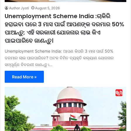
Author Jyoti
August 5, 2026
Unemployment Scheme India :ଚାକିରି
ହରାଇବା ପରେ 3 ମାସ ପାଇଁ ଆପଣଙ୍କ ଦରମାର 50%
ପାଆନ୍ତୁ; ଏହି ସରକାରୀ ଯୋଜନାର ଲାଭ କିଏ
ପାଇପାରିବେ ଜାଣନ୍ତୁ।
Unemployment Scheme India: ଆପଣ କିପରି 3 ମାସ ପାଇଁ 50%
ଦରମାର ଲାଭ ପାଇପାରିବେ? ଅଟଳ ବିମିତ ବ୍ୟକ୍ତି କଲ୍ୟାଣ ଯୋଜନାର
ସମ୍ପୂର୍ଣ୍ଣ ବିବରଣୀ ଜାଣନ୍ତୁ।…
Read More »