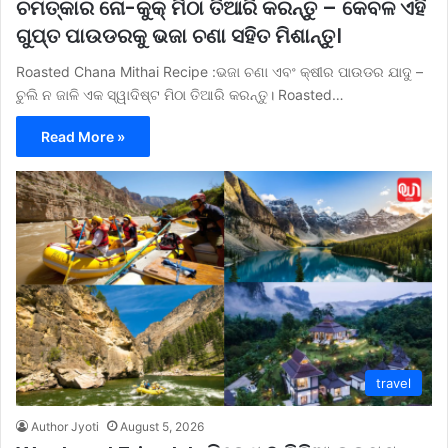
ଚମତ୍କାର ନୋ-କୁକ୍ ମିଠା ତିଆରି କରନ୍ତୁ – କେବଳ ଏହି
ଗୁପ୍ତ ପାଉଡରକୁ ଭଜା ଚଣା ସହିତ ମିଶାନ୍ତୁ।
Roasted Chana Mithai Recipe :ଭଜା ଚଣା ଏବଂ କ୍ଷୀର ପାଉଡର ଯାଦୁ –
ଚୁଲି ନ ଜାଳି ଏକ ସ୍ୱାଦିଷ୍ଟ ମିଠା ତିଆରି କରନ୍ତୁ। Roasted…
Read More »
travel
Author Jyoti
August 5, 2026