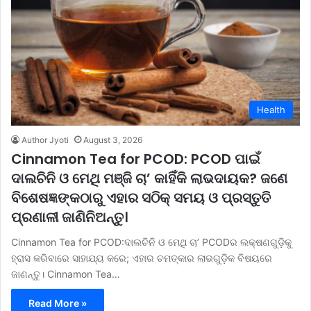
Health
Author Jyoti
August 3, 2026
Cinnamon Tea for PCOD: PCOD ପାଇଁ
ଦାଲଚିନି ଓ ମେଥି ମଞ୍ଜି ଚା’ କାହିଁକି ଲାଭଦାୟକ? ଜଣେ
ବିଶେଷଜ୍ଞଙ୍କଠାରୁ ଏହାର ସଠିକ୍ ସମୟ ଓ ପ୍ରସ୍ତୁତି
ପ୍ରଣାଳୀ ଜାଣିନିଅନ୍ତୁ।
Cinnamon Tea for PCOD:ଦାଲଚିନି ଓ ମେଥି ଚା’ PCODର ଲକ୍ଷଣଗୁଡ଼ିକୁ
ହ୍ରାସ କରିବାରେ ସାହାଯ୍ୟ କରେ; ଏହାର ଚମତ୍କାର ଲାଭଗୁଡ଼ିକ ବିଷୟରେ
ଜାଣନ୍ତୁ। Cinnamon Tea…
Read More »