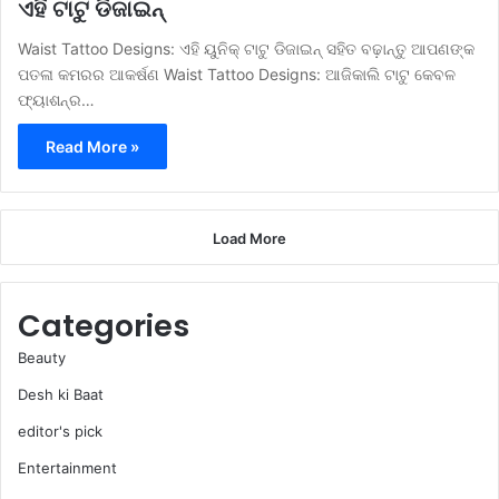
ଏହି ଟାଟୁ ଡିଜାଇନ୍
Waist Tattoo Designs: ଏହି ୟୁନିକ୍ ଟାଟୁ ଡିଜାଇନ୍ ସହିତ ବଢ଼ାନ୍ତୁ ଆପଣଙ୍କ
ପତଳା କମରର ଆକର୍ଷଣ Waist Tattoo Designs: ଆଜିକାଲି ଟାଟୁ କେବଳ
ଫ୍ୟାଶନ୍‌ର…
Read More »
Load More
Categories
Beauty
Desh ki Baat
editor's pick
Entertainment