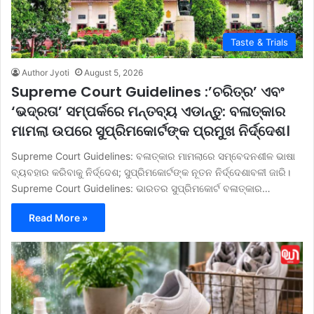
Taste & Trials
Author Jyoti
August 5, 2026
Supreme Court Guidelines :’ଚରିତ୍ର’ ଏବଂ
‘ଭଦ୍ରତା’ ସମ୍ପର୍କରେ ମନ୍ତବ୍ୟ ଏଡାନ୍ତୁ: ବଳାତ୍କାର
ମାମଲା ଉପରେ ସୁପ୍ରିମକୋର୍ଟଙ୍କ ପ୍ରମୁଖ ନିର୍ଦ୍ଦେଶ।
Supreme Court Guidelines: ବଳାତ୍କାର ମାମଲାରେ ସମ୍ବେଦନଶୀଳ ଭାଷା
ବ୍ୟବହାର କରିବାକୁ ନିର୍ଦ୍ଦେଶ; ସୁପ୍ରିମକୋର୍ଟଙ୍କ ନୂତନ ନିର୍ଦ୍ଦେଶାବଳୀ ଜାରି।
Supreme Court Guidelines: ଭାରତର ସୁପ୍ରିମକୋର୍ଟ ବଳାତ୍କାର…
Read More »