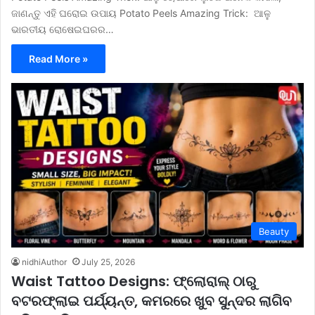
ଜାଣନ୍ତୁ ଏହି ଘରୋଇ ଉପାୟ Potato Peels Amazing Trick: ଆଳୁ
ଭାରତୀୟ ରୋଷେଇଘରର…
Read More »
Beauty
nidhiAuthor
July 25, 2026
Waist Tattoo Designs: ଫ୍ଲୋରାଲ୍ ଠାରୁ
ବଟରଫ୍ଲାଇ ପର୍ଯ୍ୟନ୍ତ, କମରରେ ଖୁବ ସୁନ୍ଦର ଲାଗିବ