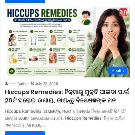
Health
nidhiAuthor
July 25, 2026
Hiccups Remedies: ହିକ୍କାରୁ ମୁକ୍ତି ପାଇବା ପାଇଁ
20ଟି ଘରୋଇ ଉପାୟ, ଜାଣନ୍ତୁ ବିଶେଷଜ୍ଞଙ୍କ ମତ
Hiccups Remedies: ଆପଣଙ୍କୁ ମଧ୍ୟ ବାରମ୍ବାର ହିକ୍କା ହେଉଛି କି? ଏହି
ଘରୋଇ ଉପାୟ ହୋଇପାରେ ରାମବାଣ Hiccups Remedies: ହିକ୍କା ଆସିବା
ଏକ ସାଧାରଣ ସମସ୍ୟା,…