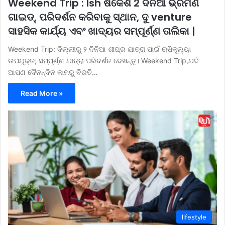
Weekend Trip : Ish ଷିକେଶ 2 ଦିନିଆ ଭ୍ରମଣ
ଗାଇଡ୍, ପରିଦର୍ଶନ କରିବାକୁ ସ୍ଥାନ, ଦୁ venture
ସାହସିକ କାର୍ଯ୍ୟ ଏବଂ ଖାଦ୍ୟର ସମ୍ପୂର୍ଣ୍ଣ ତାଲିକା |
Weekend Trip: ଦିଲ୍ଲୀରୁ ୨ ଦିନିଆ ଶୀଘ୍ର ଯାତ୍ରା ପାଇଁ ଋଷିକୂଲ୍ୟା
ଉପଯୁକ୍ତ; ସମ୍ପୂର୍ଣ୍ଣ ଯାତ୍ରା ପରିଦର୍ଶନ ଦେଖନ୍ତୁ। Weekend Trip,ଯଦି
ଆପଣ ଦୈନନ୍ଦିନ କାମରୁ ବିରତି…
Read More »
lifestyle