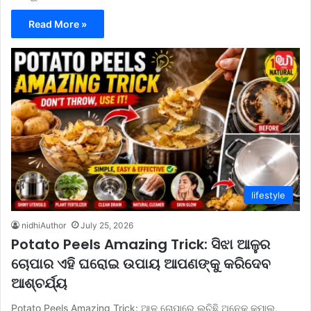
Read More »
lifestyle
nidhiAuthor
July 25, 2026
Potato Peels Amazing Trick: ସିଝା ଆଳୁର
ଚୋପାର ଏହି ଘରୋଇ ଉପାୟ ଆପଣଙ୍କୁ କରିଦେବ
ଆଶ୍ଚର୍ଯ୍ୟ
Potato Peels Amazing Trick: ଆଳୁ ଚୋପାରେ ଲୁଚିଛି ଅନେକ କମାଲ,