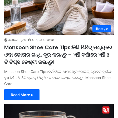
lifestyle
Author Jyoti
August 4, 2026
Monsoon Shoe Care Tips:କିଛି ମିନିଟ୍ ମଧ୍ୟରେ
ଓଦା ଜୋତାର ଗନ୍ଧ ଦୂର କରନ୍ତୁ – ଏହି ବର୍ଷାରେ ଏହି 3
ଟି ଟିପ୍ସ ଚେଷ୍ଟା କରନ୍ତୁ।
Monsoon Shoe Care Tips:ବର୍ଷାଦିନେ ଆପଣଙ୍କ ଜୋତାରୁ ପ୍ରବଳ ଦୁର୍ଗନ୍ଧ
ହୁଏ କି? ଏହି 3ଟି ହ୍ୟାକ୍ ନିଶ୍ଚିତ ଭାବରେ ଚେଷ୍ଟା କରନ୍ତୁ। Monsoon Shoe
Care…
Read More »