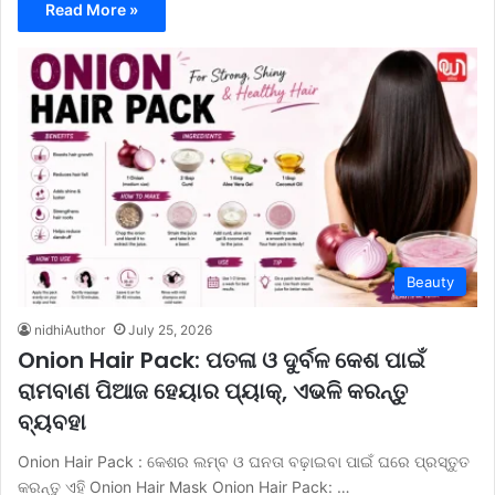
Read More »
Beauty
nidhiAuthor
July 25, 2026
Onion Hair Pack: ପତଳା ଓ ଦୁର୍ବଳ କେଶ ପାଇଁ
ରାମବାଣ ପିଆଜ ହେୟାର ପ୍ୟାକ୍, ଏଭଳି କରନ୍ତୁ
ବ୍ୟବହା
Onion Hair Pack : କେଶର ଲମ୍ବ ଓ ଘନତା ବଢ଼ାଇବା ପାଇଁ ଘରେ ପ୍ରସ୍ତୁତ
କରନ୍ତୁ ଏହି Onion Hair Mask Onion Hair Pack: …