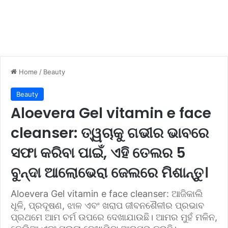
Home
/
Beauty
Beauty
Aloevera Gel vitamin e face
cleanser: ତ୍ୱଚାକୁ ଗଭୀର ଭାବରେ
ସଫା କରିବା ପାଇଁ, ଏହି ତେଲର 5
ବୁନ୍ଦା ଆଲୋଭେରା ଜେଲରେ ମିଶାନ୍ତୁ।
Aloevera Gel vitamin e face cleanser: ଆଜିକାଲି
ଧୂଳି, ପ୍ରଦୂଷଣ, ଝାଳ ଏବଂ ଖରାପ ଜୀବନଶୈଳୀର ପ୍ରଭାବ
ପ୍ରଥମେ ଆମ ଚର୍ମ ଉପରେ ଦେଖାଯାଉଛି। ଆମର ମୁହଁ ମଳିନ,