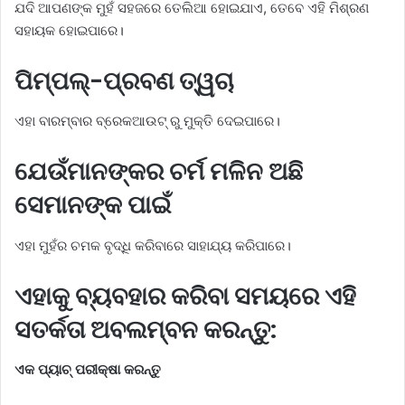
ଯଦି ଆପଣଙ୍କ ମୁହଁ ସହଜରେ ତେଲିଆ ହୋଇଯାଏ, ତେବେ ଏହି ମିଶ୍ରଣ
ସହାୟକ ହୋଇପାରେ।
ପିମ୍ପଲ୍-ପ୍ରବଣ ତ୍ୱଚା
ଏହା ବାରମ୍ବାର ବ୍ରେକଆଉଟ୍ ରୁ ମୁକ୍ତି ଦେଇପାରେ।
ଯେଉଁମାନଙ୍କର ଚର୍ମ ମଳିନ ଅଛି
ସେମାନଙ୍କ ପାଇଁ
ଏହା ମୁହଁର ଚମକ ବୃଦ୍ଧି କରିବାରେ ସାହାଯ୍ୟ କରିପାରେ।
ଏହାକୁ ବ୍ୟବହାର କରିବା ସମୟରେ ଏହି
ସତର୍କତା ଅବଲମ୍ବନ କରନ୍ତୁ:
ଏକ ପ୍ୟାଚ୍ ପରୀକ୍ଷା କରନ୍ତୁ