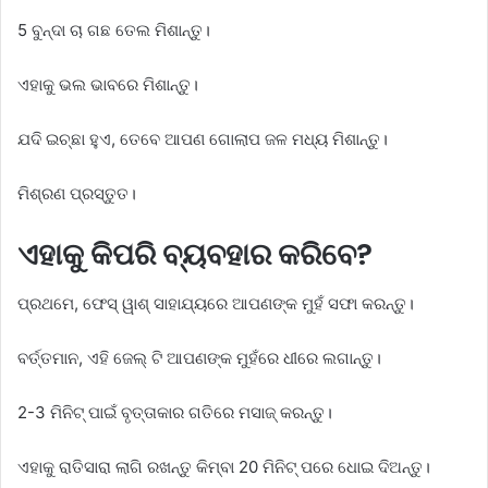
5 ବୁନ୍ଦା ଚା ଗଛ ତେଲ ମିଶାନ୍ତୁ।
ଏହାକୁ ଭଲ ଭାବରେ ମିଶାନ୍ତୁ।
ଯଦି ଇଚ୍ଛା ହୁଏ, ତେବେ ଆପଣ ଗୋଲାପ ଜଳ ମଧ୍ୟ ମିଶାନ୍ତୁ।
ମିଶ୍ରଣ ପ୍ରସ୍ତୁତ।
ଏହାକୁ କିପରି ବ୍ୟବହାର କରିବେ?
ପ୍ରଥମେ, ଫେସ୍ ୱାଶ୍ ସାହାଯ୍ୟରେ ଆପଣଙ୍କ ମୁହଁ ସଫା କରନ୍ତୁ।
ବର୍ତ୍ତମାନ, ଏହି ଜେଲ୍ ଟି ଆପଣଙ୍କ ମୁହଁରେ ଧୀରେ ଲଗାନ୍ତୁ।
2-3 ମିନିଟ୍ ପାଇଁ ବୃତ୍ତାକାର ଗତିରେ ମସାଜ୍ କରନ୍ତୁ।
ଏହାକୁ ରାତିସାରା ଲାଗି ରଖନ୍ତୁ କିମ୍ବା 20 ମିନିଟ୍ ପରେ ଧୋଇ ଦିଅନ୍ତୁ।