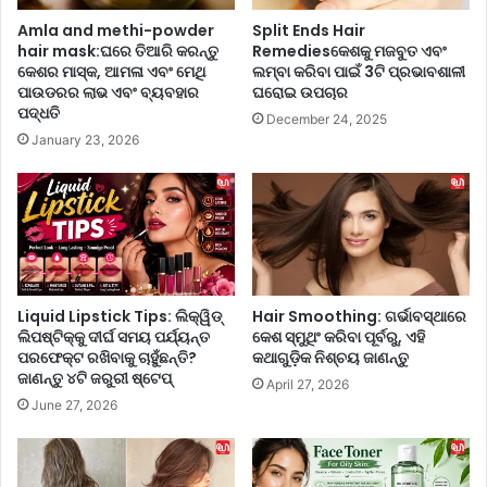
କ
ଡେ
Amla and methi-powder
Split Ends Hair
ର
ଙ୍ଗୁ
hair mask:ଘରେ ତିଆରି କରନ୍ତୁ
Remediesକେଶକୁ ମଜବୁତ ଏବଂ
ନ୍ତୁ
ର
କେଶର ମାସ୍କ, ଆମଳା ଏବଂ ମେଥି
ଲମ୍ବା କରିବା ପାଇଁ 3ଟି ପ୍ରଭାବଶାଳୀ
,
ଆ
ପାଉଡରର ଲାଭ ଏବଂ ବ୍ୟବହାର
ଘରୋଇ ଉପଚାର
ଏ
ଶ
ପଦ୍ଧତି
December 24, 2025
ହି
ଙ୍କା
January 23, 2026
ସ
ବ
ହ
ଢ଼ା
ଜ
ଇ
ରୋ
ପା
ଷେ
ରେ
ଇ
,
ଘ
ଏ
ର
ହି
Liquid Lipstick Tips: ଲିକ୍ୱିଡ୍
Hair Smoothing: ଗର୍ଭାବସ୍ଥାରେ
ର
ଲିପଷ୍ଟିକ୍‌କୁ ଦୀର୍ଘ ସମୟ ପର୍ଯ୍ୟନ୍ତ
କେଶ ସ୍ମୁଥିଂ କରିବା ପୂର୍ବରୁ, ଏହି
ଗୋ
ପରଫେକ୍ଟ ରଖିବାକୁ ଚାହୁଁଛନ୍ତି?
କଥାଗୁଡ଼ିକ ନିଶ୍ଚୟ ଜାଣନ୍ତୁ
ଉ
ଟି
ଜାଣନ୍ତୁ ୪ଟି ଜରୁରୀ ଷ୍ଟେପ୍
ପା
ଏ
April 27, 2026
ୟ
ଜି
June 27, 2026
ଗୁ
ନି
ଡ଼ି
ଷ
କ
ପା