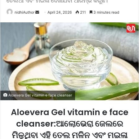
ତେଲିଆ ଏବଂ ମଇଳା ଦେଖାଯିବା ଆରମ୍ଭ କରୁଛି।
nidhiAuthor
S
April 24, 2026
211
3 minutes read
e
n
d
a
n
e
m
a
i
l
Aloevera Gel vitamin e face cleanser
Aloevera Gel vitamin e face
cleanser:ଆଲୋଭେରା ଜେଲରେ
ମିଳୁଥିବା ଏହି ତେଲ ମଳିନ ଏବଂ ମଇଳା