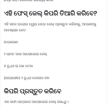
ଏହି ଫେସ୍ ଜେଲ୍ କିପରି ତିଆରି କରିବେ?
ଏହି ସହଜ ଘରୋଇ ତ୍ୱଚା ଯତ୍ନ ଜେଲ୍ ପ୍ରସ୍ତୁତ କରିବାକୁ, ଆପଣଙ୍କୁ
ଆବଶ୍ୟକ ହେବ:
ଉପକରଣ:
୨ ଚାମଚ ତାଜା ଆଲୋଭେରା ଜେଲ୍
୫ ବୁନ୍ଦା ଚା ଗଛ ତେଲ
(ଇଚ୍ଛାଧୀନ) ୨ ବୁନ୍ଦା ଗୋଲାପ ଜଳ
କିପରି ପ୍ରସ୍ତୁତ କରିବେ
ଏକ ସଫା ପାତ୍ରରେ ଆଲୋଭେରା ଜେଲ୍ ରଖନ୍ତୁ।