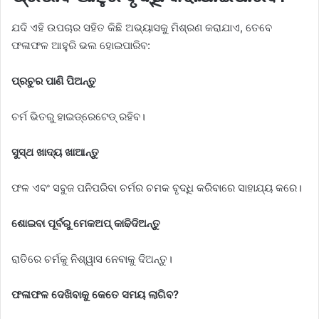
ଯଦି ଏହି ଉପଚାର ସହିତ କିଛି ଅଭ୍ୟାସକୁ ମିଶ୍ରଣ କରାଯାଏ, ତେବେ
ଫଳାଫଳ ଆହୁରି ଭଲ ହୋଇପାରିବ:
ପ୍ରଚୁର ପାଣି ପିଅନ୍ତୁ
ଚର୍ମ ଭିତରୁ ହାଇଡ୍ରେଟେଡ୍ ରହିବ।
ସୁସ୍ଥ ଖାଦ୍ୟ ଖାଆନ୍ତୁ
ଫଳ ଏବଂ ସବୁଜ ପନିପରିବା ଚର୍ମର ଚମକ ବୃଦ୍ଧି କରିବାରେ ସାହାଯ୍ୟ କରେ।
ଶୋଇବା ପୂର୍ବରୁ ମେକଅପ୍ କାଢିଦିଅନ୍ତୁ
ରାତିରେ ଚର୍ମକୁ ନିଶ୍ୱାସ ନେବାକୁ ଦିଅନ୍ତୁ।
ଫଳାଫଳ ଦେଖିବାକୁ କେତେ ସମୟ ଲାଗିବ?