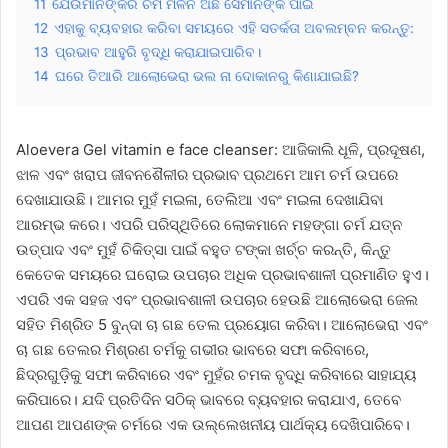
11
ଯେଉଁମାନଙ୍କର ଚର୍ମ ମଳିନ ଅଛି ସେମାନଙ୍କ ପାଇଁ
12
ଏହାକୁ ବ୍ୟବହାର କରିବା ସମୟରେ ଏହି ସତର୍କତା ଅବଲମ୍ବନ କରନ୍ତୁ:
13
ପ୍ରଭାବ ଆହୁରି ବୃଦ୍ଧି କରାଯାଇପାରିବ।
14
ଘରେ ତିଆରି ଆଲୋଭେରା ଭଲ ନା ଦୋକାନରୁ କିଣାଯାଇଛି?
Aloevera Gel vitamin e face cleanser: ଆଜିକାଲି ଧୂଳି, ପ୍ରଦୂଷଣ,
ଝାଳ ଏବଂ ଖରାପ ଜୀବନଶୈଳୀର ପ୍ରଭାବ ପ୍ରଥମେ ଆମ ଚର୍ମ ଉପରେ
ଦେଖାଯାଉଛି। ଆମର ମୁହଁ ମଇଳା, ତେଲିଆ ଏବଂ ମଇଳା ଦେଖାଯିବା
ଆରମ୍ଭ କରେ। ଏପରି ପରିସ୍ଥିତିରେ ଲୋକମାନେ ମହଙ୍ଗା ଚର୍ମ ଯତ୍ନ
ଉତ୍ପାଦ ଏବଂ ମୁହଁ ଚିକିତ୍ସା ପାଇଁ ବହୁତ ଟଙ୍କା ଖର୍ଚ୍ଚ କରନ୍ତି, କିନ୍ତୁ
କେତେକ ସମୟରେ ଘରୋଇ ଉପଚାର ଅଧିକ ପ୍ରଭାବଶାଳୀ ପ୍ରମାଣିତ ହୁଏ।
ଏପରି ଏକ ସହଜ ଏବଂ ପ୍ରଭାବଶାଳୀ ଉପଚାର ହେଉଛି ଆଲୋଭେରା ଜେଲ
ସହିତ ମିଶ୍ରିତ 5 ବୁନ୍ଦା ଚା ଗଛ ତେଲ ପ୍ରୟୋଗ କରିବା। ଆଲୋଭେରା ଏବଂ
ଚା ଗଛ ତେଲର ମିଶ୍ରଣ ଚର୍ମକୁ ଗଭୀର ଭାବରେ ସଫା କରିବାରେ,
ଛିଦ୍ରଗୁଡ଼ିକୁ ସଫା କରିବାରେ ଏବଂ ମୁହଁର ଚମକ ବୃଦ୍ଧି କରିବାରେ ସାହାଯ୍ୟ
କରିପାରେ। ଯଦି ପ୍ରତିଦିନ ସଠିକ୍ ଭାବରେ ବ୍ୟବହାର କରାଯାଏ, ତେବେ
ଆପଣ ଆପଣଙ୍କ ଚର୍ମରେ ଏକ ଉଲ୍ଲେଖନୀୟ ପାର୍ଥକ୍ୟ ଦେଖିପାରିବେ।