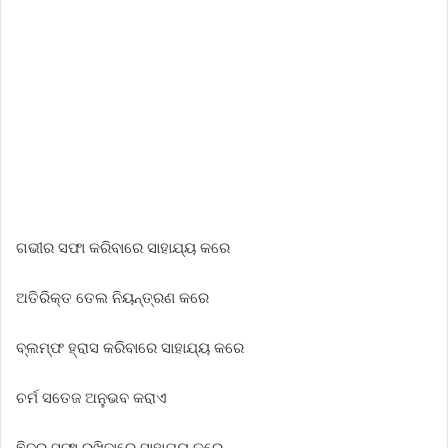
ଗଭୀର ସଫା କରିବାରେ ସାହାଯ୍ୟ କରେ
ଅତିରିକ୍ତ ତେଲ ନିୟନ୍ତ୍ରଣ କରେ
ବ୍ଲମ୍ଫ ହ୍ରାସ କରିବାରେ ସାହାଯ୍ୟ କରେ
ଚର୍ମ ସତେଜ ଅନୁଭବ କରାଏ
ଛିଦ୍ର ସଫା ରଖିବାରେ ସାହାଯ୍ୟ କରେ