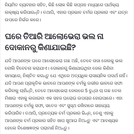
ନିୟମିତ ବ୍ୟବହାର ସହିତ, କିଛି ଲୋକ କିଛି ସପ୍ତାହ ମଧ୍ୟରେ ପାର୍ଥକ୍ୟ
ଲକ୍ଷ୍ୟ କରିପାରନ୍ତି। ତଥାପି, ଏହାର ପ୍ରଭାବ ଚର୍ମର ପ୍ରକାର ଏବଂ ଯତ୍ନ
ଉପରେ ନିର୍ଭର କରେ।
ଘରେ ତିଆରି ଆଲୋଭେରା ଭଲ ନା
ଦୋକାନରୁ କିଣାଯାଇଛି?
ଯଦି ଆପଣଙ୍କ ଘରେ ଆଲୋଭେରା ଗଛ ଅଛି, ତେବେ ତାଜା ଜେଲକୁ ଭଲ
ବୋଲି ବିବେଚନା କରାଯାଏ। ଦୋକାନରୁ କିଣାଯାଇଥିବା ଜେଲ କିଣିବା
ସମୟରେ, ନିଶ୍ଚିତ କରନ୍ତୁ ଯେ ଏଥିରେ ଅତ୍ୟଧିକ ରାସାୟନିକ ପଦାର୍ଥ ନାହିଁ।
ଯଦି ଆପଣ ପ୍ରାକୃତିକ ଭାବରେ ଆପଣଙ୍କ ଚର୍ମକୁ ଗଭୀର ଭାବରେ ସଫା
କରିବାକୁ ଚାହାଁନ୍ତି, ତେବେ ଆଲୋଭେରା ଜେଲରେ 5 ବୁନ୍ଦା ଚା ଗଛ ତେଲ
ମିଶାଇ ଏହାକୁ ଲଗାଇବା ଏକ ସହଜ ଘରୋଇ ଉପଚାର ହୋଇପାରେ। ଏହା
ଆପଣଙ୍କ ଚର୍ମକୁ ସଫା, ସତେଜ ଏବଂ ସୁସ୍ଥ ରଖିବାରେ ସାହାଯ୍ୟ
କରିପାରିବ। ତଥାପି, ପ୍ରତ୍ୟେକ ଚର୍ମ ପ୍ରକାର ଭିନ୍ନ, ତେଣୁ ଏହାକୁ
ଆପଣଙ୍କ ଚର୍ମ ପ୍ରକାର ସହିତ ଖାପ ଖୁଆଇ ନିଅନ୍ତୁ ଏବଂ ଆବଶ୍ୟକ
ହେଲେ ବିଶେଷଜ୍ଞଙ୍କ ପରାମର୍ଶ ନିଅନ୍ତୁ।