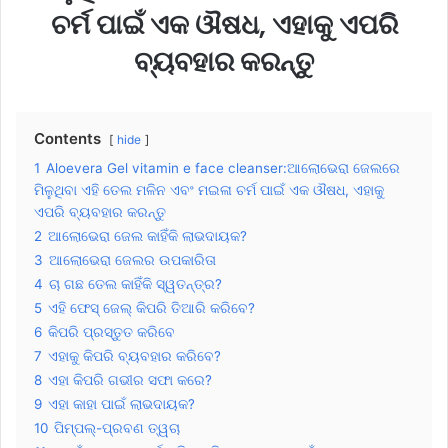
ଚର୍ମ ପାଇଁ ଏକ ଔଷଧ, ଏହାକୁ ଏପରି
ବ୍ୟବହାର କରନ୍ତୁ
Contents
hide
1
Aloevera Gel vitamin e face cleanser:ଆଲୋଭେରା ଜେଲରେ
ମିଳୁଥିବା ଏହି ତେଲ ମଳିନ ଏବଂ ମଇଳା ଚର୍ମ ପାଇଁ ଏକ ଔଷଧ, ଏହାକୁ
ଏପରି ବ୍ୟବହାର କରନ୍ତୁ
2
ଆଲୋଭେରା ଜେଲ କାହିଁକି ଲାଭଦାୟକ?
3
ଆଲୋଭେରା ଜେଲର ଉପକାରିତା
4
ଚା ଗଛ ତେଲ କାହିଁକି ସ୍ୱତନ୍ତ୍ର?
5
ଏହି ଫେସ୍ ଜେଲ୍ କିପରି ତିଆରି କରିବେ?
6
କିପରି ପ୍ରସ୍ତୁତ କରିବେ
7
ଏହାକୁ କିପରି ବ୍ୟବହାର କରିବେ?
8
ଏହା କିପରି ଗଭୀର ସଫା କରେ?
9
ଏହା କାହା ପାଇଁ ଲାଭଦାୟକ?
10
ପିମ୍ପଲ୍-ପ୍ରବଣ ତ୍ୱଚା