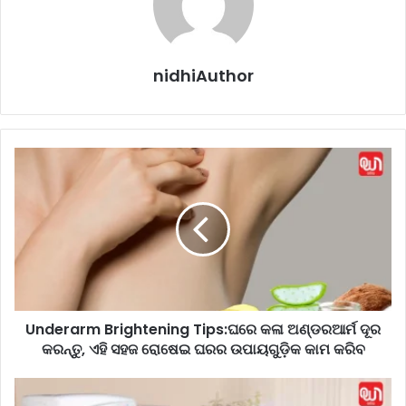
nidhiAuthor
U
n
d
e
r
a
r
m
B
Underarm Brightening Tips:ଘରେ କଳା ଅଣ୍ଡରଆର୍ମ ଦୂର
r
କରନ୍ତୁ, ଏହି ସହଜ ରୋଷେଇ ଘରର ଉପାୟଗୁଡ଼ିକ କାମ କରିବ
i
g
h
C
t