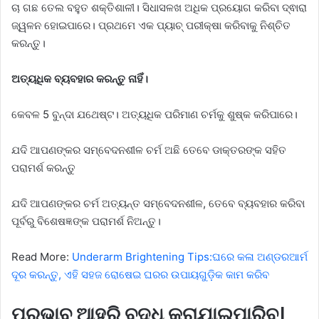
ଚା ଗଛ ତେଲ ବହୁତ ଶକ୍ତିଶାଳୀ। ସିଧାସଳଖ ଅଧିକ ପ୍ରୟୋଗ କରିବା ଦ୍ଵାରା
ଜ୍ୱଳନ ହୋଇପାରେ। ପ୍ରଥମେ ଏକ ପ୍ୟାଚ୍ ପରୀକ୍ଷା କରିବାକୁ ନିଶ୍ଚିତ
କରନ୍ତୁ।
ଅତ୍ୟଧିକ ବ୍ୟବହାର କରନ୍ତୁ ନାହିଁ।
କେବଳ 5 ବୁନ୍ଦା ଯଥେଷ୍ଟ। ଅତ୍ୟଧିକ ପରିମାଣ ଚର୍ମକୁ ଶୁଷ୍କ କରିପାରେ।
ଯଦି ଆପଣଙ୍କର ସମ୍ବେଦନଶୀଳ ଚର୍ମ ଅଛି ତେବେ ଡାକ୍ତରଙ୍କ ସହିତ
ପରାମର୍ଶ କରନ୍ତୁ
ଯଦି ଆପଣଙ୍କର ଚର୍ମ ଅତ୍ୟନ୍ତ ସମ୍ବେଦନଶୀଳ, ତେବେ ବ୍ୟବହାର କରିବା
ପୂର୍ବରୁ ବିଶେଷଜ୍ଞଙ୍କ ପରାମର୍ଶ ନିଅନ୍ତୁ।
Read More:
Underarm Brightening Tips:ଘରେ କଳା ଅଣ୍ଡରଆର୍ମ
ଦୂର କରନ୍ତୁ, ଏହି ସହଜ ରୋଷେଇ ଘରର ଉପାୟଗୁଡ଼ିକ କାମ କରିବ
ପ୍ରଭାବ ଆହୁରି ବୃଦ୍ଧି କରାଯାଇପାରିବ।