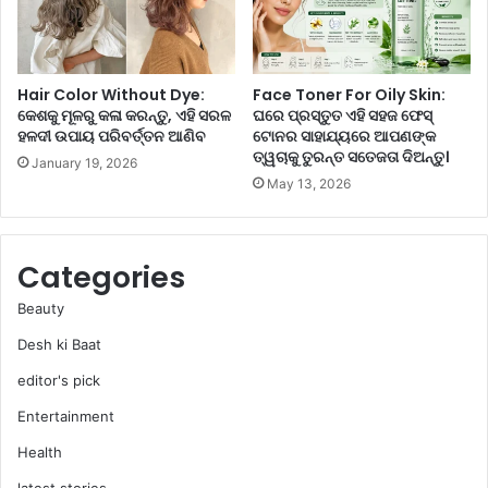
କା
ଣି
ମ
ରେ
କ
ମି
ରି
ଶା
Hair Color Without Dye:
Face Toner For Oily Skin:
ବ
ଇ
କେଶକୁ ମୂଳରୁ କଳା କରନ୍ତୁ, ଏହି ସରଳ
ଘରେ ପ୍ରସ୍ତୁତ ଏହି ସହଜ ଫେସ୍
ପି
ହଳଦୀ ଉପାୟ ପରିବର୍ତ୍ତନ ଆଣିବ
ଟୋନର ସାହାଯ୍ୟରେ ଆପଣଙ୍କ
ଅ
ତ୍ୱଚାକୁ ତୁରନ୍ତ ସତେଜତା ଦିଅନ୍ତୁ।
January 19, 2026
ନ୍ତୁ
May 13, 2026
ଏ
ବଂ
ଆ
ରା
Categories
ମ
ପା
Beauty
ଆ
Desh ki Baat
ନ୍ତୁ
।
editor's pick
Entertainment
Health
latest stories