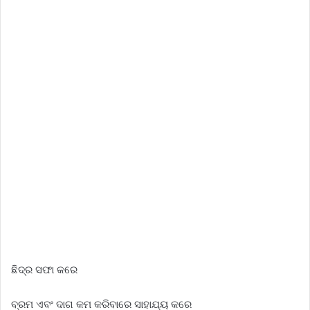
ଛିଦ୍ର ସଫା କରେ
ବ୍ରମ ଏବଂ ଦାଗ କମ କରିବାରେ ସାହାଯ୍ୟ କରେ