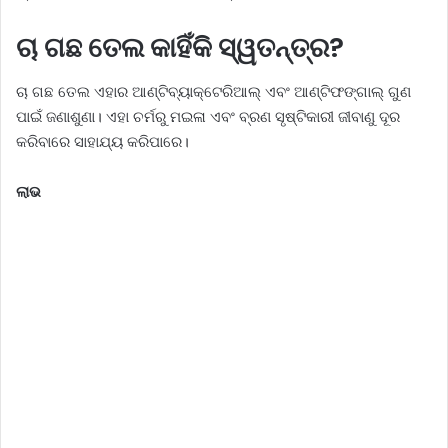
ଚା ଗଛ ତେଲ କାହିଁକି ସ୍ୱତନ୍ତ୍ର?
ଚା ଗଛ ତେଲ ଏହାର ଆଣ୍ଟିବ୍ୟାକ୍ଟେରିଆଲ୍ ଏବଂ ଆଣ୍ଟିଫଙ୍ଗାଲ୍ ଗୁଣ
ପାଇଁ ଜଣାଶୁଣା। ଏହା ଚର୍ମରୁ ମଇଳା ଏବଂ ବ୍ରଣ ସୃଷ୍ଟିକାରୀ ଜୀବାଣୁ ଦୂର
କରିବାରେ ସାହାଯ୍ୟ କରିପାରେ।
ଲାଭ