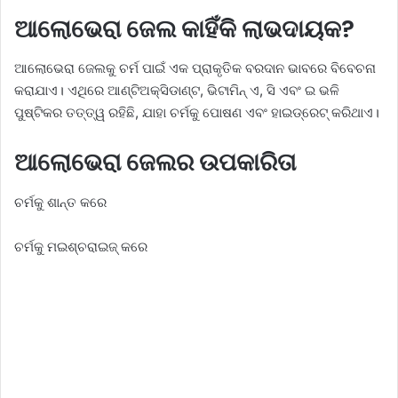
ଆଲୋଭେରା ଜେଲ କାହିଁକି ଲାଭଦାୟକ?
ଆଲୋଭେରା ଜେଲକୁ ଚର୍ମ ପାଇଁ ଏକ ପ୍ରାକୃତିକ ବରଦାନ ଭାବରେ ବିବେଚନା
କରାଯାଏ। ଏଥିରେ ଆଣ୍ଟିଅକ୍ସିଡାଣ୍ଟ, ଭିଟାମିନ୍ ଏ, ସି ଏବଂ ଇ ଭଳି
ପୁଷ୍ଟିକର ତତ୍ତ୍ୱ ରହିଛି, ଯାହା ଚର୍ମକୁ ପୋଷଣ ଏବଂ ହାଇଡ୍ରେଟ୍ କରିଥାଏ।
ଆଲୋଭେରା ଜେଲର ଉପକାରିତା
ଚର୍ମକୁ ଶାନ୍ତ କରେ
ଚର୍ମକୁ ମଇଶ୍ଚରାଇଜ୍ କରେ