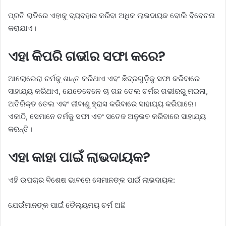
ପ୍ରତି ରାତିରେ ଏହାକୁ ବ୍ୟବହାର କରିବା ଅଧିକ ଲାଭଦାୟକ ବୋଲି ବିବେଚନା
କରାଯାଏ।
ଏହା କିପରି ଗଭୀର ସଫା କରେ?
ଆଲୋଭେରା ଚର୍ମକୁ ଶାନ୍ତ କରିଥାଏ ଏବଂ ଛିଦ୍ରଗୁଡ଼ିକୁ ସଫା କରିବାରେ
ସାହାଯ୍ୟ କରିଥାଏ, ଯେତେବେଳେ ଚା ଗଛ ତେଲ ଚର୍ମର ଗଭୀରରୁ ମଇଳା,
ଅତିରିକ୍ତ ତେଲ ଏବଂ ଜୀବାଣୁ ହ୍ରାସ କରିବାରେ ସାହାଯ୍ୟ କରିପାରେ।
ଏକାଠି, ସେମାନେ ଚର୍ମକୁ ସଫା ଏବଂ ସତେଜ ଅନୁଭବ କରିବାରେ ସାହାଯ୍ୟ
କରନ୍ତି।
ଏହା କାହା ପାଇଁ ଲାଭଦାୟକ?
ଏହି ଉପଚାର ବିଶେଷ ଭାବରେ ସେମାନଙ୍କ ପାଇଁ ଲାଭଦାୟକ:
ଯେଉଁମାନଙ୍କ ପାଇଁ ତୈଲ୍ୟମୟ ଚର୍ମ ଅଛି