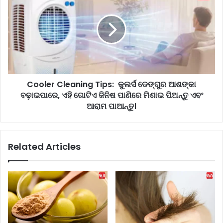
o
e
o
n
l
i
e
n
r
g
C
T
l
i
e
p
Cooler Cleaning Tips: କୁଲର୍ସ ଡେଙ୍ଗୁର ଆଶଙ୍କା
a
s
ବଢ଼ାଇପାରେ, ଏହି ଗୋଟିଏ ଜିନିଷ ପାଣିରେ ମିଶାଇ ପିଅନ୍ତୁ ଏବଂ
n
:
i
ଆରାମ ପାଆନ୍ତୁ।
ଘ
n
ରେ
g
କ
T
Related Articles
ଳା
i
ଅ
p
ଣ୍ଡ
s
ର
:
ଆ
ର୍ମ
କୁ
ଦୂ
ଲ
ର
ର୍ସ