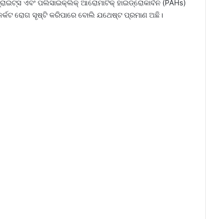
ାଇଟ୍ସ ଏବଂ ପଲିସାଇକ୍ଲିକ୍ ଆରୋମାଟିକ୍ ହାଇଡ୍ରୋକାର୍ବନ (PAHs)
କର୍କଟ ରୋଗ ସୃଷ୍ଟି କରିପାରେ ବୋଲି ଯଥେଷ୍ଟ ପ୍ରମାଣ ଅଛି।