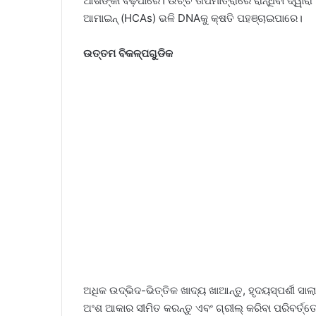
ଆଶଙ୍କା ବଢ଼ିପାରେ। ଉଚ୍ଚ ତାପମାତ୍ରାରେ ରାନ୍ଧିବା ଦ୍ୱାର
ଆମାଇନ୍ (HCAs) ଭଳି DNAକୁ କ୍ଷତି ପହଞ୍ଚାଇପାରେ।
ଉତ୍ତମ ବିକଳ୍ପଗୁଡିକ
ଅଧିକ ଉଦ୍ଭିଦ-ଭିତ୍ତିକ ଖାଦ୍ୟ ଖାଆନ୍ତୁ, ହୃଦୟସ୍ପର୍ଶୀ ସ
ଅଂଶ ଆକାର ସୀମିତ କରନ୍ତୁ ଏବଂ ଗ୍ରୀଲ୍ କରିବା ପରିବର୍ତ୍ତେ