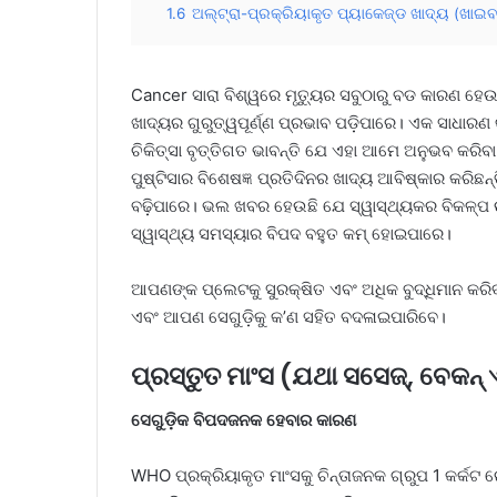
1.6
ଅଲ୍ଟ୍ରା-ପ୍ରକ୍ରିୟାକୃତ ପ୍ୟାକେଜ୍ଡ ଖାଦ୍ୟ (ଖାଇବା
Cancer ସାରା ବିଶ୍ୱରେ ମୃତ୍ୟୁର ସବୁଠାରୁ ବଡ କାରଣ ହେଉ
ଖାଦ୍ୟର ଗୁରୁତ୍ୱପୂର୍ଣ୍ଣ ପ୍ରଭାବ ପଡ଼ିପାରେ। ଏକ ସାଧାର
ଚିକିତ୍ସା ବୃତ୍ତିଗତ ଭାବନ୍ତି ଯେ ଏହା ଆମେ ଅନୁଭବ କରିବା
ପୁଷ୍ଟିସାର ବିଶେଷଜ୍ଞ ପ୍ରତିଦିନର ଖାଦ୍ୟ ଆବିଷ୍କାର କରିଛ
ବଢ଼ିପାରେ। ଭଲ ଖବର ହେଉଛି ଯେ ସ୍ୱାସ୍ଥ୍ୟକର ବିକଳ୍ପ ଉପ
ସ୍ୱାସ୍ଥ୍ୟ ସମସ୍ୟାର ବିପଦ ବହୁତ କମ୍ ହୋଇପାରେ।
ଆପଣଙ୍କ ପ୍ଲେଟକୁ ସୁରକ୍ଷିତ ଏବଂ ଅଧିକ ବୁଦ୍ଧିମାନ କରିବ
ଏବଂ ଆପଣ ସେଗୁଡ଼ିକୁ କ’ଣ ସହିତ ବଦଳାଇପାରିବେ।
ପ୍ରସ୍ତୁତ ମାଂସ (ଯଥା ସସେଜ୍, ବେକନ୍ 
ସେଗୁଡ଼ିକ ବିପଦଜନକ ହେବାର କାରଣ
WHO ପ୍ରକ୍ରିୟାକୃତ ମାଂସକୁ ଚିନ୍ତାଜନକ ଗ୍ରୁପ 1 କର୍କଟ ର