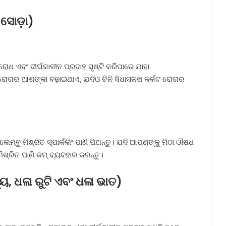
 ସୋଡ଼ା)
ୋଧ ଏବଂ ଦୀର୍ଘକାଳୀନ ପ୍ରଦାହ ସୃଷ୍ଟି କରିପାରେ ଯାହା
ୋଗର ଆଶଙ୍କା ବଢ଼ାଇଥାଏ, ଯଦିଓ ଚିନି ସିଧାସଳଖ କର୍କଟ ରୋଗର
ବା ଲେମ୍ବୁ ମିଶ୍ରିତ ସ୍ପାର୍କଲିଂ ପାଣି ପିଅନ୍ତୁ। ଯଦି ଆପଣଙ୍କୁ ମିଠା ଔଷଧ
ିଶ୍ରିତ ପାଣି କମ୍ ବ୍ୟବହାର କରନ୍ତୁ।
୍ୟ, ଧଳା ରୁଟି ଏବଂ ଧଳା ଭାତ)