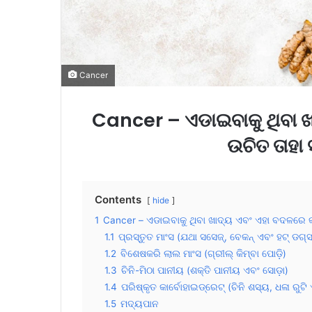
Cancer
Cancer – ଏଡାଇବାକୁ ଥିବା 
ଉଚିତ ତାହା 
Contents
hide
1
Cancer – ଏଡାଇବାକୁ ଥିବା ଖାଦ୍ୟ ଏବଂ ଏହା ବଦଳରେ କ
1.1
ପ୍ରସ୍ତୁତ ମାଂସ (ଯଥା ସସେଜ୍, ବେକନ୍ ଏବଂ ହଟ୍ ଡଗ୍ସ
1.2
ବିଶେଷକରି ଲାଲ ମାଂସ (ଗ୍ରୀଲ୍ କିମ୍ବା ପୋଡ଼ି)
1.3
ଚିନି-ମିଠା ପାନୀୟ (ଶକ୍ତି ପାନୀୟ ଏବଂ ସୋଡ଼ା)
1.4
ପରିଷ୍କୃତ କାର୍ବୋହାଇଡ୍ରେଟ୍ (ଚିନି ଶସ୍ୟ, ଧଳା ରୁଟି
1.5
ମଦ୍ୟପାନ