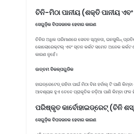
ଚିନି-ମିଠା ପାନୀୟ (ଶକ୍ତି ପାନୀୟ ଏବଂ
ସେଗୁଡ଼ିକ ବିପଦଜନକ ହେବାର କାରଣ
ଚିନିର ଅଧିକ ପରିମାଣରେ ସେବନ ସ୍ଥୂଳତା, ଇନସୁଲିନ୍ ପ୍ରତିର
କୋଲୋରେକ୍ଟଲ୍ ଏବଂ ସ୍ତନ କର୍କଟ ସମେତ ଅନେକ କର୍କଟ ର
କାରଣ ନୁହେଁ।
ଉତ୍ତମ ବିକଳ୍ପଗୁଡିକ
ହାଇଡ୍ରେଟେଡ୍ ରହିବା ପାଇଁ ମିଠା ବିନା ହର୍ବାଲ୍ ଟି ପାଣି କିମ୍
ଆବଶ୍ୟକ ହୁଏ ତେବେ ପ୍ରାକୃତିକ ନଡ଼ିଆ ପାଣି କିମ୍ବା ଫଳ ମ
ପରିଷ୍କୃତ କାର୍ବୋହାଇଡ୍ରେଟ୍ (ଚିନି ଶସ
ସେଗୁଡ଼ିକ ବିପଦଜନକ ହେବାର କାରଣ