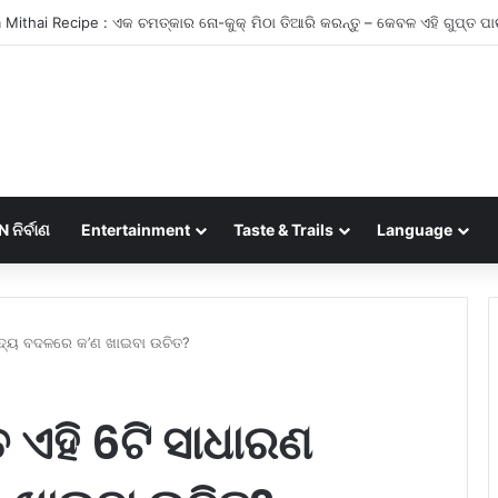
Ish ଷିକେଶ 2 ଦିନିଆ ଭ୍ରମଣ ଗାଇଡ୍, ପରିଦର୍ଶନ କରିବାକୁ ସ୍ଥାନ, ଦୁ venture ସାହସିକ କାର
ନିର୍ବାଣ
Entertainment
Taste & Trails
Language
ଖାଦ୍ୟ ବଦଳରେ କ’ଣ ଖାଇବା ଉଚିତ?
 ଏହି 6ଟି ସାଧାରଣ