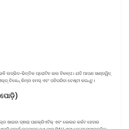
୍ସ ଭଳି ଉଦ୍ଭିଦ-ଭିତ୍ତିକ ପ୍ରୋଟିନ ଭଲ ବିକଳ୍ପ। ଯଦି ଆପଣ ସାଣ୍ଡୱିଚ୍
ୀଲ୍ଡ୍ ଚିକେନ୍ କିମ୍ବା ହମସ୍ ଏବଂ ପନିପରିବା ଚେଷ୍ଟା କରନ୍ତୁ।
 ପୋଡ଼ି)
୍ଡ ଖାଇବା ଦ୍ଵାରା ପାନକ୍ରିଏଟିକ୍ ଏବଂ କୋଲନ କର୍କଟ ହେବାର