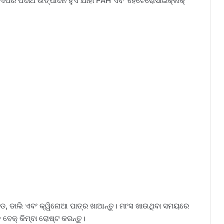
ା ଏପରି ପଦାର୍ଥ ଉତ୍ପାଦନ ହୁଏ ଯାହା PAH ଏବଂ ହେଟେରୋସାଇକ୍ଲିକ୍
ାଲାଡ, ଡାଲି ଏବଂ କ୍ୱିନୋଆ ପାତ୍ର ଖାଆନ୍ତୁ। ମାଂସ ଖାଉଥିବା ସମୟରେ
 ବେକ୍ କିମ୍ବା ରୋଷ୍ଟ କରନ୍ତୁ।