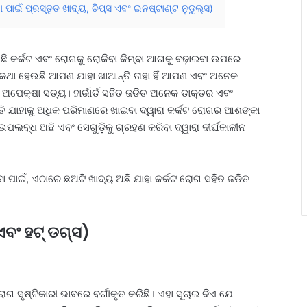
 ପାଇଁ ପ୍ରସ୍ତୁତ ଖାଦ୍ୟ, ଚିପ୍ସ ଏବଂ ଇନଷ୍ଟାଣ୍ଟ ନୁଡୁଲ୍ସ)
ଛି କର୍କଟ ଏବଂ ରୋଗକୁ ରୋକିବା କିମ୍ବା ଆଗକୁ ବଢ଼ାଇବା ଉପରେ
ଣ କଥା ହେଉଛି ଆପଣ ଯାହା ଖାଆନ୍ତି ତାହା ହିଁ ଆପଣ ଏବଂ ଅନେକ
 ଅପେକ୍ଷା ସତ୍ୟ। ହାର୍ଭାର୍ଡ ସହିତ ଜଡିତ ଅନେକ ଡାକ୍ତର ଏବଂ
ନ୍ତି ଯାହାକୁ ଅଧିକ ପରିମାଣରେ ଖାଇବା ଦ୍ୱାରା କର୍କଟ ରୋଗର ଆଶଙ୍କା
ଲବ୍ଧ ଅଛି ଏବଂ ସେଗୁଡ଼ିକୁ ଗ୍ରହଣ କରିବା ଦ୍ୱାରା ଦୀର୍ଘକାଳୀନ
ା ପାଇଁ, ଏଠାରେ ଛଅଟି ଖାଦ୍ୟ ଅଛି ଯାହା କର୍କଟ ରୋଗ ସହିତ ଜଡିତ
ଏବଂ ହଟ୍ ଡଗ୍ସ)
ୋଗ ସୃଷ୍ଟିକାରୀ ଭାବରେ ବର୍ଗୀକୃତ କରିଛି। ଏହା ସୂଚାଇ ଦିଏ ଯେ