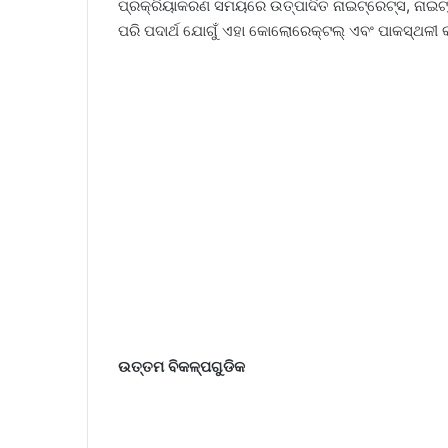
ପ୍ରକ୍ରିୟାକରଣ ସମୟରେ ଉତ୍ପାଦିତ ନାଇଟ୍ରେଟ୍ସ, ନାଇଟ୍ର
ପରି ପଦାର୍ଥ ଯୋଗୁଁ ଏହା କୋଲୋରେକ୍ଟଲ୍ ଏବଂ ପାକସ୍ଥଳୀ 
ଉତ୍ତମ ବିକଳ୍ପଗୁଡିକ