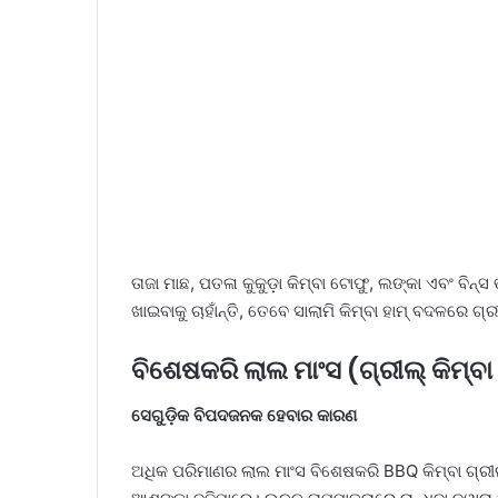
ତାଜା ମାଛ, ପତଳା କୁକୁଡ଼ା କିମ୍ବା ଟୋଫୁ, ଲଙ୍କା ଏବଂ ବିନ
ଖାଇବାକୁ ଚାହାଁନ୍ତି, ତେବେ ସାଲାମି କିମ୍ବା ହାମ୍ ବଦଳରେ ଗ୍ର
ବିଶେଷକରି ଲାଲ ମାଂସ (ଗ୍ରୀଲ୍ କିମ୍ବା
ସେଗୁଡ଼ିକ ବିପଦଜନକ ହେବାର କାରଣ
ଅଧିକ ପରିମାଣର ଲାଲ ମାଂସ ବିଶେଷକରି BBQ କିମ୍ବା ଗ୍ରୀଲ