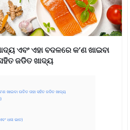
ଖାଦ୍ୟ ଏବଂ ଏହା ବଦଳରେ କ’ଣ ଖାଇବା
ସହିତ ଜଡିତ ଖାଦ୍ୟ
’ଣ ଖାଇବା ଉଚିତ ତାହା ସହିତ ଜଡିତ ଖାଦ୍ୟ
)
 ଏବଂ ଧଳା ଭାତ)