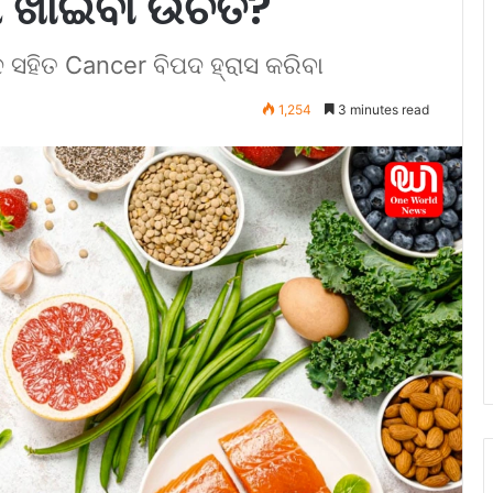
 ଖାଇବା ଉଚିତ?
୍ଦ ସହିତ Cancer ବିପଦ ହ୍ରାସ କରିବା
1,254
3 minutes read