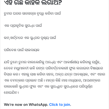
ଏହି ଗଛ କାହିଁକି ଲଗାଅ?
ତୁମର ଘରର ସାଜସଜ୍ଜା ବୃଦ୍ଧି କରିବା ପାଇଁ
ଏକ ପ୍ରାକୃତିକ ସୁଗନ୍ଧ ପାଇଁ
କମ୍ ଖର୍ଚ୍ଚରେ ଏକ ସୁନ୍ଦର ଦୃଶ୍ୟ ପାଇଁ
ପରିବେଶ ପାଇଁ ଲାଭଦାୟକ
ଯଦି ତୁମେ ତୁମର ବାଲକୋନିକୁ ଅନନ୍ୟ ଏବଂ ଆକର୍ଷଣୀୟ କରିବାକୁ ଚାହୁଁଛ,
ତେବେ ମଧୁମାଳତୀ ଭଳି ରଙ୍ଗ ପରିବର୍ତ୍ତନକାରୀ ଫୁଲ ଲଗାଇବା ବିଷୟରେ
ବିଚାର କର। ଏହାକୁ ଚାଷ କରିବା ସହଜ, ଅଳ୍ପ ଯତ୍ନ ଆବଶ୍ୟକ, ଏବଂ ଏହାର
ଏକ ଚମତ୍କାର ପ୍ରଭାବ ଅଛି। ମାତ୍ର କିଛି ମାସ ମଧ୍ୟରେ, ଆପଣଙ୍କର
ବାଲକୋନି ସୁନ୍ଦର ଫୁଲ ଏବଂ ଏକ ସୁଗନ୍ଧିତ ସୁଗନ୍ଧରେ ପରିପୂର୍ଣ୍ଣ
ହୋଇଯିବ।
We’re now on WhatsApp.
Click to join
.