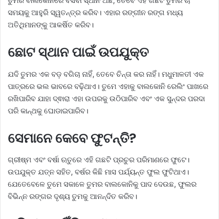
ତୁମର ବାଲକୋନିରେ ବସିବା ସ୍ଥାନ ଅଛି, ତେବେ ଏହି ଗଛଟି ତୁମର ଚା
ସମୟକୁ ଆହୁରି ସ୍ୱତନ୍ତ୍ର କରିବ। ଏହାର ରଙ୍ଗୀନ ରଙ୍ଗ ମଧ୍ୟ
ଅତିଥିମାନଙ୍କୁ ଆକର୍ଷିତ କରିବ।
ଛୋଟ ସ୍ଥାନ ପାଇଁ ଉପଯୁକ୍ତ
ଯଦି ତୁମର ଏକ ବଡ଼ ବଗିଚା ନାହିଁ, ତେବେ ଚିନ୍ତା କର ନାହିଁ। ମଧୁମାଳତୀ ଏକ
ପାତ୍ରରେ ଭଲ ଭାବରେ ବଢ଼ିଥାଏ। ତୁମେ ଏହାକୁ ବାଲକୋନି ରେଲିଂ ପାଖରେ
ରଖିପାରିବ ଯାହା ଦ୍ଵାରା ଏହା ଉପରକୁ ଉଠିପାରିବ ଏବଂ ଏକ ସୁନ୍ଦର ପରଦା
ପରି କାନ୍ଥକୁ ଘୋଡାଇପାରିବ।
ସେମାନେ କେବେ ଫୁଟନ୍ତି?
ଗ୍ରୀଷ୍ମ ଏବଂ ବର୍ଷା ଋତୁରେ ଏହି ଗଛଟି ପ୍ରଚୁର ପରିମାଣରେ ଫୁଟେ।
ଉପଯୁକ୍ତ ଯତ୍ନ ସହିତ, ବର୍ଷର କିଛି ମାସ ପର୍ଯ୍ୟନ୍ତ ଫୁଲ ଫୁଟିଥାଏ।
ଯେତେବେଳେ ତୁମେ ସକାଳେ ତୁମର ବାଲକୋନିକୁ ପାଦ ଦେଉଛ, ଫୁଲର
ବିଭିନ୍ନ ରଙ୍ଗର ଦୃଶ୍ୟ ତୁମକୁ ଆନନ୍ଦିତ କରିବ।