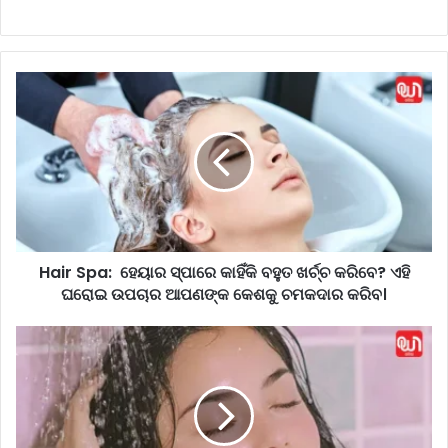
H
a
i
r
S
p
a
:
Hair Spa: ହେୟାର ସ୍ପାରେ କାହିଁକି ବହୁତ ଖର୍ଚ୍ଚ କରିବେ? ଏହି
ହେ
ଘରୋଇ ଉପଚାର ଆପଣଙ୍କ କେଶକୁ ଚମକଦାର କରିବ।
ୟା
ର
ସ୍ପା
H
ରେ
a
କା
i
ହିଁ
r
କି
W
ବ
a