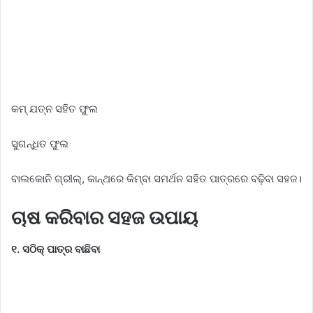
କମ୍ ଯତ୍ନ ସହିତ ଫୁଲ
ସୁଗନ୍ଧିତ ଫୁଲ
ବାଲକୋନି ଗ୍ରୀଲ୍, କାନ୍ଥରେ କିମ୍ବା ସମର୍ଥନ ସହିତ ପାତ୍ରରେ ବଢ଼ିବା ସହଜ।
ଚାଷ କରିବାର ସହଜ ଉପାୟ
୧. ସଠିକ୍ ପାତ୍ର ବାଛିବା