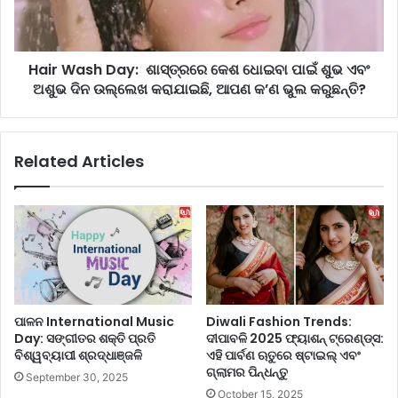
ହୁ
s
ତ
h
ଖ
D
ର୍ଚ୍ଚ
Hair Wash Day: ଶାସ୍ତ୍ରରେ କେଶ ଧୋଇବା ପାଇଁ ଶୁଭ ଏବଂ
a
କ
ଅଶୁଭ ଦିନ ଉଲ୍ଲେଖ କରାଯାଇଛି, ଆପଣ କ’ଣ ଭୁଲ କରୁଛନ୍ତି?
y
ରି
:
ବେ
?
ଶା
Related Articles
ଏ
ସ୍ତ୍ର
ହି
ରେ
ଘ
କେ
ରୋ
ଶ
ଇ
ଧୋ
ଉ
ଇ
ପ
ବା
ଚା
ପା
ର
ଇଁ
ପାଳନ International Music
Diwali Fashion Trends:
ଆ
ଶୁ
Day: ସଙ୍ଗୀତର ଶକ୍ତି ପ୍ରତି
ଦୀପାବଳି 2025 ଫ୍ୟାଶନ୍ ଟ୍ରେଣ୍ଡ୍ସ:
ପ
ଭ
ବିଶ୍ୱବ୍ୟାପୀ ଶ୍ରଦ୍ଧାଞ୍ଜଳି
ଏହି ପାର୍ବଣ ଋତୁରେ ଷ୍ଟାଇଲ୍ ଏବଂ
ଣ
ଏ
ଗ୍ଲାମର ପିନ୍ଧନ୍ତୁ
September 30, 2025
ଙ୍କ
ବଂ
October 15, 2025