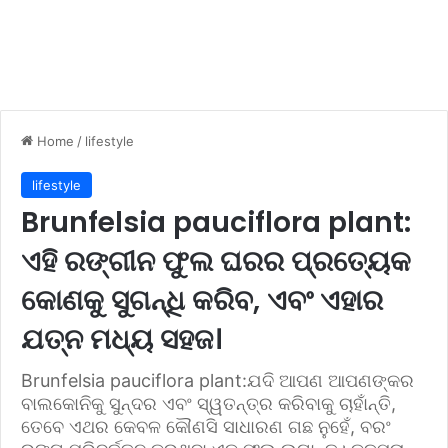
Home
/
lifestyle
lifestyle
Brunfelsia pauciflora plant:
ଏହି ରଙ୍ଗୀନ ଫୁଲ ଘରର ପ୍ରତ୍ୟେକ
କୋଣକୁ ସୁଗନ୍ଧି କରିବ, ଏବଂ ଏହାର
ଯତ୍ନ ମଧ୍ୟ ସହଜ।
Brunfelsia pauciflora plant:ଯଦି ଆପଣ ଆପଣଙ୍କର
ବାଲକୋନିକୁ ସୁନ୍ଦର ଏବଂ ସ୍ୱତନ୍ତ୍ର କରିବାକୁ ଚାହାଁନ୍ତି,
ତେବେ ଏଥର କେବଳ କୌଣସି ସାଧାରଣ ଗଛ ନୁହେଁ, ବରଂ