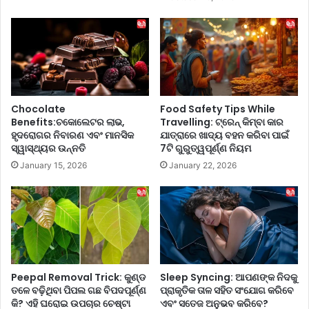
କେ
ଅ
ଶ
ଶୁ
କୁ
ଭ
ଚ
ଦି
ମ
ନ
କ
ଉ
ଦା
ଲ୍ଲେ
ର
ଖ
Chocolate
Food Safety Tips While
କ
କ
Benefits:ଚକୋଲେଟର ଲାଭ,
Travelling: ଟ୍ରେନ୍ କିମ୍ବା କାର
ରି
ହୃଦରୋଗର ନିବାରଣ ଏବଂ ମାନସିକ
ଯାତ୍ରାରେ ଖାଦ୍ୟ ବହନ କରିବା ପାଇଁ
ରା
ସ୍ୱାସ୍ଥ୍ୟର ଉନ୍ନତି
7ଟି ଗୁରୁତ୍ୱପୂର୍ଣ୍ଣ ନିୟମ
ବ
ଯା
।
ଇ
January 15, 2026
January 22, 2026
ଛି
,
ଆ
ପ
ଣ
କ
’
Peepal Removal Trick: କୁଣ୍ଡ
Sleep Syncing: ଆପଣଙ୍କ ନିଦକୁ
ଣ
ତଳେ ବଢ଼ିଥିବା ପିପଲ ଗଛ ବିପଦପୂର୍ଣ୍ଣ
ପ୍ରାକୃତିକ ତାଳ ସହିତ ସଂଯୋଗ କରିବେ
ଭୁ
କି? ଏହି ଘରୋଇ ଉପଚାର ଚେଷ୍ଟା
ଏବଂ ସତେଜ ଅନୁଭବ କରିବେ?
ଲ