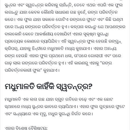
ସୁନ୍ଦର ଏବଂ ସ୍ୱତନ୍ତ୍ର କରିବାକୁ ଚାହାଁନ୍ତି, ତେବେ ଏଥର ଏପରି ଏକ ଫୁଲ
ଲଗାନ୍ତୁ ଯାହା କେବଳ କୌଣସି ସାଧାରଣ ଗଛ ନୁହେଁ, ରଙ୍ଗ ପରିବର୍ତ୍ତନ
କରେ। ଏକ ଫୁଲ ଯାହା ସକାଳେ ଗୋଟିଏ ରଙ୍ଗରେ ଫୁଟେ ଏବଂ କିଛି ଘଣ୍ଟା
ପରେ ଅନ୍ୟ ରଙ୍ଗରେ ପରିବର୍ତ୍ତନ ହୁଏ। କଳ୍ପନା କରନ୍ତୁ ଯେ ଆପଣଙ୍କର
ବାଲକୋନି କେତେ ଆକର୍ଷଣୀୟ ଦେଖାଯିବ! ଏହାର ସୂକ୍ଷ୍ମ ସୁଗନ୍ଧି
ପ୍ରତ୍ୟେକ କୋଣରେ ବ୍ୟାପିଯିବ। ଏହି ସ୍ୱତନ୍ତ୍ର ଫୁଲ ହେଉଛି ରଙ୍ଗୁନ୍
କ୍ରିପର୍, ଯାହାକୁ ହିନ୍ଦୀରେ ମଧୁମାଳତି ମଧ୍ୟ କୁହାଯାଏ। ଏହାର ଅନନ୍ୟ
ରଙ୍ଗ ହେଉଛି ଏହାର ଫୁଲ ପ୍ରଥମେ ଧଳା, ତା’ପରେ ଗୋଲାପୀ ଏବଂ ପରେ
ଗାଢ଼ ଲାଲ ରଙ୍ଗରେ ପରିବର୍ତ୍ତନ ହୁଏ। ଏହି କାରଣରୁ ଏହାକୁ “ରଙ୍ଗ
ପରିବର୍ତ୍ତନକାରୀ ଫୁଲ” କୁହାଯାଏ।
ମଧୁମାଳତି କାହିଁକି ସ୍ୱତନ୍ତ୍ର?
ମଧୁମାଳତି ଏକ ଲତା ଗଛ ଯାହା ଦ୍ରୁତ ଗତିରେ ବଢ଼େ ଏବଂ ଏକ ଛୋଟ
ସ୍ଥାନରେ ମଧ୍ୟ ସୁନ୍ଦର ଭାବରେ ବ୍ୟାପିଥାଏ। ଏହାର ଫୁଲ ଗୁଚ୍ଛରେ ଫୁଟେ
ଏବଂ ସନ୍ଧ୍ୟାରେ ଏକ ମୃଦୁ, ମଧୁର ସୁଗନ୍ଧି ନିର୍ଗତ କରେ।
ଏହାର ବିଶେଷ ବୈଶିଷ୍ଟ୍ୟ: