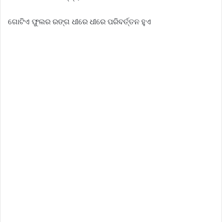
ଗୋଟିଏ ଫୁଲର ରଙ୍ଗ ଧୀରେ ଧୀରେ ପରିବର୍ତ୍ତନ ହୁଏ