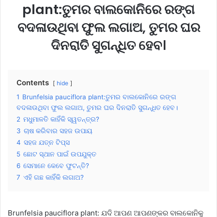
plant:ତୁମର ବାଲକୋନିରେ ରଙ୍ଗ
ବଦଳାଉଥିବା ଫୁଲ ଲଗାଅ, ତୁମର ଘର
ଦିନରାତି ସୁଗନ୍ଧିତ ହେବ।
Contents
hide
1
Brunfelsia pauciflora plant:ତୁମର ବାଲକୋନିରେ ରଙ୍ଗ
ବଦଳାଉଥିବା ଫୁଲ ଲଗାଅ, ତୁମର ଘର ଦିନରାତି ସୁଗନ୍ଧିତ ହେବ।
2
ମଧୁମାଳତି କାହିଁକି ସ୍ୱତନ୍ତ୍ର?
3
ଚାଷ କରିବାର ସହଜ ଉପାୟ
4
ସହଜ ଯତ୍ନ ଟିପ୍ସ
5
ଛୋଟ ସ୍ଥାନ ପାଇଁ ଉପଯୁକ୍ତ
6
ସେମାନେ କେବେ ଫୁଟନ୍ତି?
7
ଏହି ଗଛ କାହିଁକି ଲଗାଅ?
Brunfelsia pauciflora plant: ଯଦି ଆପଣ ଆପଣଙ୍କର ବାଲକୋନିକୁ