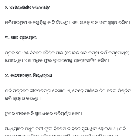
୨. ସମୟକାଳୀନ କାଟଛାଣ୍ଟ
ମରିଯାଇଥିବା ଡାଳଗୁଡ଼ିକୁ କାଟି ଦିଅନ୍ତୁ। ଏହା ଗଛକୁ ଘନ ଏବଂ ସୁସ୍ଥ ରଖିବ।
୩. ସାର ପ୍ରୟୋଗ
ପ୍ରତି ୨୦-୨୫ ଦିନରେ ଜୈବିକ ସାର (ଗୋବର ଖତ କିମ୍ବା ଭର୍ମି କମ୍ପୋଷ୍ଟ)
ଯୋଡନ୍ତୁ। ଏହା ଅଧିକ ଫୁଲ ଫୁଟାଇବାକୁ ପ୍ରୋତ୍ସାହିତ କରିବ।
୪. କୀଟପତଙ୍ଗ ନିୟନ୍ତ୍ରଣ
ଯଦି ପତ୍ରରେ କୀଟପତଙ୍ଗ ଦେଖାଯାଏ, ତେବେ ପାଣିରେ ନିମ ତେଲ ମିଶ୍ରିତ
କରି ସ୍ପ୍ରେ କରନ୍ତୁ।
ତୁମର ବାଲକୋନି ସୁଗନ୍ଧରେ ପରିପୂର୍ଣ୍ଣ ହେବ।
ସନ୍ଧ୍ୟାରେ ମଧୁମାଳତୀ ଫୁଲ ବିଶେଷ ଭାବରେ ସୁଗନ୍ଧିତ ହୋଇଥାଏ। ଯଦି