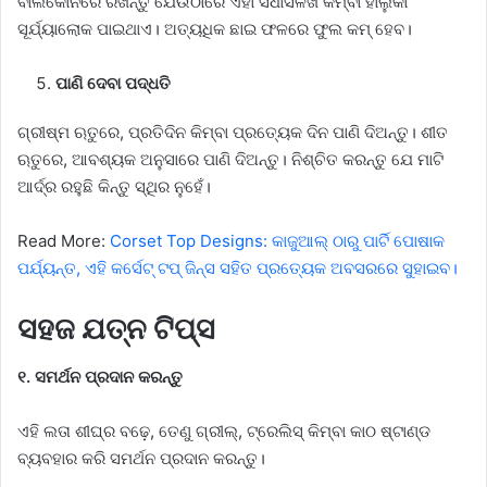
ବାଲକୋନିରେ ରଖନ୍ତୁ ଯେଉଁଠାରେ ଏହା ସିଧାସଳଖ କିମ୍ବା ହାଲୁକା
ସୂର୍ଯ୍ୟାଲୋକ ପାଇଥାଏ। ଅତ୍ୟଧିକ ଛାଇ ଫଳରେ ଫୁଲ କମ୍ ହେବ।
ପାଣି ଦେବା ପଦ୍ଧତି
ଗ୍ରୀଷ୍ମ ଋତୁରେ, ପ୍ରତିଦିନ କିମ୍ବା ପ୍ରତ୍ୟେକ ଦିନ ପାଣି ଦିଅନ୍ତୁ। ଶୀତ
ଋତୁରେ, ଆବଶ୍ୟକ ଅନୁସାରେ ପାଣି ଦିଅନ୍ତୁ। ନିଶ୍ଚିତ କରନ୍ତୁ ଯେ ମାଟି
ଆର୍ଦ୍ର ରହୁଛି କିନ୍ତୁ ସ୍ଥିର ନୁହେଁ।
Read More:
Corset Top Designs: କାଜୁଆଲ୍ ଠାରୁ ପାର୍ଟି ପୋଷାକ
ପର୍ଯ୍ୟନ୍ତ, ଏହି କର୍ସେଟ୍ ଟପ୍ ଜିନ୍ସ ସହିତ ପ୍ରତ୍ୟେକ ଅବସରରେ ସୁହାଇବ।
ସହଜ ଯତ୍ନ ଟିପ୍ସ
୧. ସମର୍ଥନ ପ୍ରଦାନ କରନ୍ତୁ
ଏହି ଲତା ଶୀଘ୍ର ବଢ଼େ, ତେଣୁ ଗ୍ରୀଲ୍, ଟ୍ରେଲିସ୍ କିମ୍ବା କାଠ ଷ୍ଟାଣ୍ଡ
ବ୍ୟବହାର କରି ସମର୍ଥନ ପ୍ରଦାନ କରନ୍ତୁ।