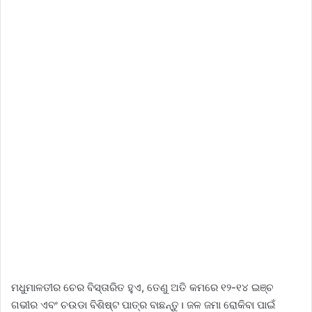
ମଧୁମାଳତୀର ଚେର ବିସ୍ତାରିତ ହୁଏ, ତେଣୁ ଅତି କମରେ ୧୨-୧୪ ଇଞ୍ଚ
ଗଭୀର ଏବଂ ଚଉଡା ବିଶିଷ୍ଟ ପାତ୍ର ବାଛନ୍ତୁ। ଜଳ ଜମା ରୋକିବା ପାଇଁ