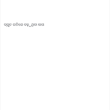
ଦ୍ରୁତ ଗତିରେ ବଢ଼ୁଥିବା ଲତା