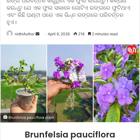
ରଙ୍ଗ ପରିବର୍ତ୍ତନ କରୁଥିବା ଏକ ଫୁଲ ଲଗାନ୍ତୁ। କଳ୍ପନା
କରନ୍ତୁ ଯେ ଏକ ଫୁଲ ସକାଳେ ଗୋଟିଏ ରଙ୍ଗରେ ଫୁଟିଥାଏ
ଏବଂ କିଛି ଘଣ୍ଟା ପରେ ଏକ ଭିନ୍ନ ରଙ୍ଗରେ ପରିବର୍ତ୍ତନ
ହୁଏ।
nidhiAuthor
S
April 9, 2026
218
2 minutes read
e
n
d
a
n
e
m
a
i
l
Brunfelsia pauciflora plant
Brunfelsia pauciflora