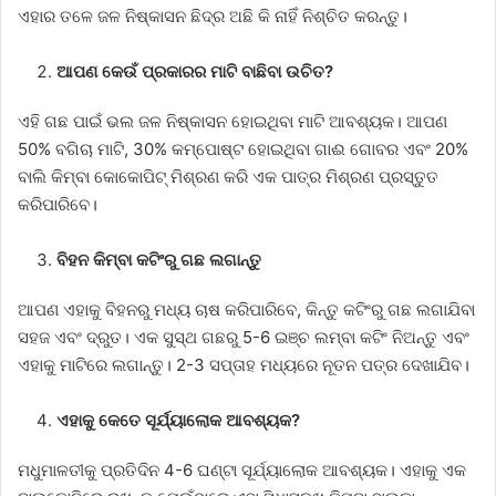
ଏହାର ତଳେ ଜଳ ନିଷ୍କାସନ ଛିଦ୍ର ଅଛି କି ନାହିଁ ନିଶ୍ଚିତ କରନ୍ତୁ।
ଆପଣ କେଉଁ ପ୍ରକାରର ମାଟି ବାଛିବା ଉଚିତ?
ଏହି ଗଛ ପାଇଁ ଭଲ ଜଳ ନିଷ୍କାସନ ହୋଇଥିବା ମାଟି ଆବଶ୍ୟକ। ଆପଣ
50% ବଗିଚା ମାଟି, 30% କମ୍ପୋଷ୍ଟ ହୋଇଥିବା ଗାଈ ଗୋବର ଏବଂ 20%
ବାଲି କିମ୍ବା କୋକୋପିଟ୍ ମିଶ୍ରଣ କରି ଏକ ପାତ୍ର ମିଶ୍ରଣ ପ୍ରସ୍ତୁତ
କରିପାରିବେ।
ବିହନ କିମ୍ବା କଟିଂରୁ ଗଛ ଲଗାନ୍ତୁ
ଆପଣ ଏହାକୁ ବିହନରୁ ମଧ୍ୟ ଚାଷ କରିପାରିବେ, କିନ୍ତୁ କଟିଂରୁ ଗଛ ଲଗାଯିବା
ସହଜ ଏବଂ ଦ୍ରୁତ। ଏକ ସୁସ୍ଥ ଗଛରୁ 5-6 ଇଞ୍ଚ ଲମ୍ବା କଟିଂ ନିଅନ୍ତୁ ଏବଂ
ଏହାକୁ ମାଟିରେ ଲଗାନ୍ତୁ। 2-3 ସପ୍ତାହ ମଧ୍ୟରେ ନୂତନ ପତ୍ର ଦେଖାଯିବ।
ଏହାକୁ କେତେ ସୂର୍ଯ୍ୟାଲୋକ ଆବଶ୍ୟକ?
ମଧୁମାଳତୀକୁ ପ୍ରତିଦିନ 4-6 ଘଣ୍ଟା ସୂର୍ଯ୍ୟାଲୋକ ଆବଶ୍ୟକ। ଏହାକୁ ଏକ