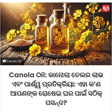
e
n
d
a
n
e
m
a
i
l
Canola Oil
Canola Oil: କାନୋଲା ତେଲର ଲାଭ
ଏବଂ ପାର୍ଶ୍ୱ ପ୍ରତିକ୍ରିୟା: ଏହା କ’ଣ
ଆପଣଙ୍କ ରୋଷେଇ ଘର ପାଇଁ ସଠିକ୍
ପସନ୍ଦ?