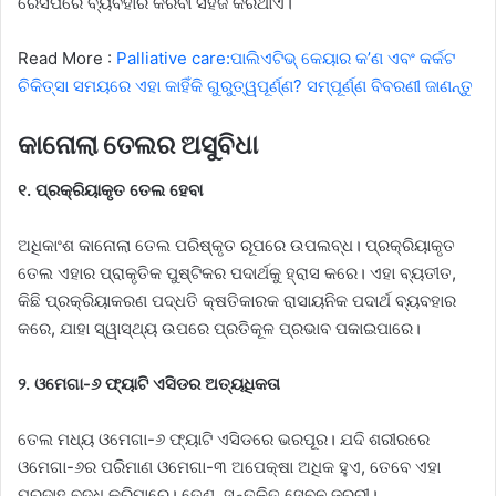
ରେସିପିରେ ବ୍ୟବହାର କରିବା ସହଜ କରିଥାଏ।
Read More :
Palliative care:ପାଲିଏଟିଭ୍ କେୟାର କ’ଣ ଏବଂ କର୍କଟ
ଚିକିତ୍ସା ସମୟରେ ଏହା କାହିଁକି ଗୁରୁତ୍ୱପୂର୍ଣ୍ଣ? ସମ୍ପୂର୍ଣ୍ଣ ବିବରଣୀ ଜାଣନ୍ତୁ
କାନୋଲା ତେଲର ଅସୁବିଧା
୧. ପ୍ରକ୍ରିୟାକୃତ ତେଲ ହେବା
ଅଧିକାଂଶ କାନୋଲା ତେଲ ପରିଷ୍କୃତ ରୂପରେ ଉପଲବ୍ଧ। ପ୍ରକ୍ରିୟାକୃତ
ତେଲ ଏହାର ପ୍ରାକୃତିକ ପୁଷ୍ଟିକର ପଦାର୍ଥକୁ ହ୍ରାସ କରେ। ଏହା ବ୍ୟତୀତ,
କିଛି ପ୍ରକ୍ରିୟାକରଣ ପଦ୍ଧତି କ୍ଷତିକାରକ ରାସାୟନିକ ପଦାର୍ଥ ବ୍ୟବହାର
କରେ, ଯାହା ସ୍ୱାସ୍ଥ୍ୟ ଉପରେ ପ୍ରତିକୂଳ ପ୍ରଭାବ ପକାଇପାରେ।
୨. ଓମେଗା-୬ ଫ୍ୟାଟି ଏସିଡର ଅତ୍ୟଧିକତା
ତେଲ ମଧ୍ୟ ଓମେଗା-୬ ଫ୍ୟାଟି ଏସିଡରେ ଭରପୂର। ଯଦି ଶରୀରରେ
ଓମେଗା-୬ର ପରିମାଣ ଓମେଗା-୩ ଅପେକ୍ଷା ଅଧିକ ହୁଏ, ତେବେ ଏହା
ପ୍ରଦାହ ବୃଦ୍ଧି କରିପାରେ। ତେଣୁ, ସନ୍ତୁଳିତ ସେବନ ଜରୁରୀ।