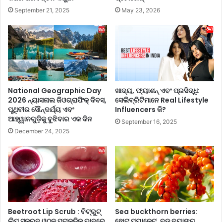
ମ
September 21, 2025
May 23, 2026
ଜ
ବୁ
ତ
କ
ରୁ
ଥି
ବା
ଚୌ
National Geographic Day
ଖାଦ୍ୟ, ଫ୍ୟାଶନ୍ ଏବଂ ପ୍ରସିଦ୍ଧି:
ଲା
2026 ନ୍ୟାସନାଲ ଜିଓଗ୍ରାଫିକ୍ ଦିବସ,
ସେଲିବ୍ରିଟିମାନେ Real Lifestyle
ପୃଥିବୀର ସୌନ୍ଦର୍ଯ୍ୟ ଏବଂ
Influencers କି?
ଇ
ଆହ୍ୱାନଗୁଡ଼ିକୁ ବୁଝିବାର ଏକ ଦିନ
ସା
September 16, 2025
ଗ
December 24, 2025
,
ଏ
ବଂ
ଏ
ହା
ର
4
Beetroot Lip Scrub : ବିଟ୍ରୁଟ୍
Sea buckthorn berries:
ଟି
ଲିପ୍ ସ୍କ୍ରବ୍ ଓଠକୁ ପ୍ରାକୃତିକ ଭାବରେ
ଛୋଟ ପ୍ୟାକେଟ, ବଡ଼ ବ୍ୟାଙ୍ଗ,