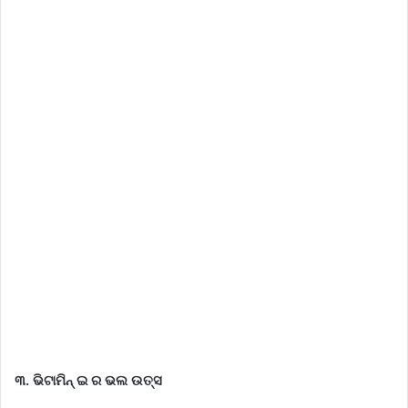
୩. ଭିଟାମିନ୍ ଇ ର ଭଲ ଉତ୍ସ