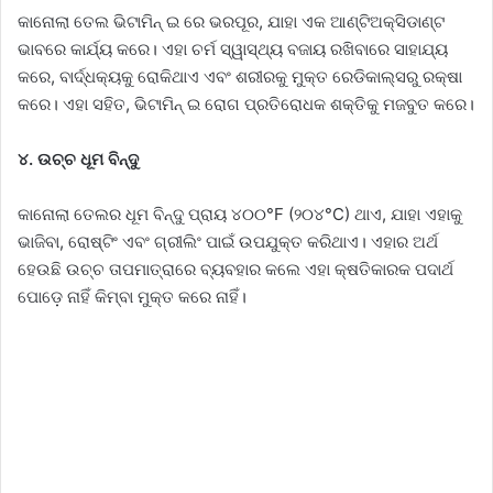
କାନୋଲା ତେଲ ଭିଟାମିନ୍ ଇ ରେ ଭରପୂର, ଯାହା ଏକ ଆଣ୍ଟିଅକ୍ସିଡାଣ୍ଟ
ଭାବରେ କାର୍ଯ୍ୟ କରେ। ଏହା ଚର୍ମ ସ୍ୱାସ୍ଥ୍ୟ ବଜାୟ ରଖିବାରେ ସାହାଯ୍ୟ
କରେ, ବାର୍ଦ୍ଧକ୍ୟକୁ ରୋକିଥାଏ ଏବଂ ଶରୀରକୁ ମୁକ୍ତ ରେଡିକାଲ୍ସରୁ ରକ୍ଷା
କରେ। ଏହା ସହିତ, ଭିଟାମିନ୍ ଇ ରୋଗ ପ୍ରତିରୋଧକ ଶକ୍ତିକୁ ମଜବୁତ କରେ।
୪. ଉଚ୍ଚ ଧୂମ ବିନ୍ଦୁ
କାନୋଲା ତେଲର ଧୂମ ବିନ୍ଦୁ ପ୍ରାୟ ୪୦୦°F (୨୦୪°C) ଥାଏ, ଯାହା ଏହାକୁ
ଭାଜିବା, ରୋଷ୍ଟିଂ ଏବଂ ଗ୍ରୀଲିଂ ପାଇଁ ଉପଯୁକ୍ତ କରିଥାଏ। ଏହାର ଅର୍ଥ
ହେଉଛି ଉଚ୍ଚ ତାପମାତ୍ରାରେ ବ୍ୟବହାର କଲେ ଏହା କ୍ଷତିକାରକ ପଦାର୍ଥ
ପୋଡ଼େ ନାହିଁ କିମ୍ବା ମୁକ୍ତ କରେ ନାହିଁ।