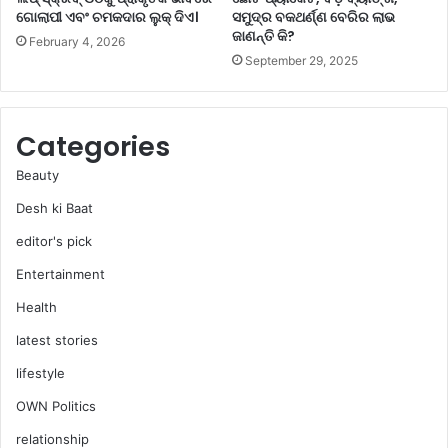
ଆ
ଗୋଲାପୀ ଏବଂ ଚମକଦାର ଲୁକ୍ ଦିଏ।
ସମୁଦ୍ର ବକଥର୍ଣ୍ଣ ବେରିର ଲାଭ
ଶ୍ଚ
ଜାଣନ୍ତି କି?
February 4, 2026
ର୍ଯ୍ୟ
September 29, 2025
ଜ
ନ
କ
ଲା
Categories
ଭ
Beauty
Desh ki Baat
editor's pick
Entertainment
Health
latest stories
lifestyle
OWN Politics
relationship