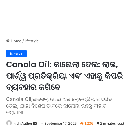
Home
/
lifestyle
lifestyle
Canola Oil: କାନୋଲା ତେଲ: ଲାଭ,
ପାର୍ଶ୍ୱ ପ୍ରତିକ୍ରିୟା ଏବଂ ଏହାକୁ କିପରି
ବ୍ୟବହାର କରିବେ
Canola Oil,କାନୋଲା ତେଲ ଏକ ଲୋକପ୍ରିୟ ଉଦ୍ଭିଦ
ତେଲ, ଯାହା ବିଶେଷ ଭାବରେ କାନୋଲା ଗଛରୁ ବାହାର
କରାଯାଏ।
nidhiAuthor
S
September 17, 2025
1,236
2 minutes read