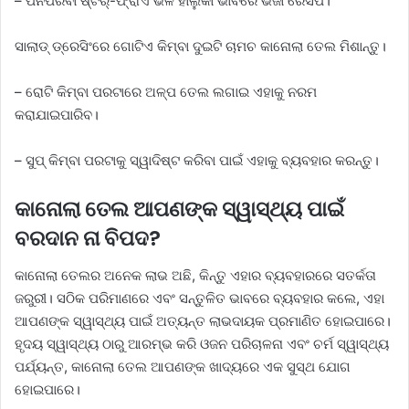
– ପନିପରିବା ଷ୍ଟର୍-ଫ୍ରାଏ ଭଳି ହାଲୁକା ଭାବରେ ଭଜା ରେସିପି।
ସାଲାଡ୍ ଡ୍ରେସିଂରେ ଗୋଟିଏ କିମ୍ବା ଦୁଇଟି ଚାମଚ କାନୋଲା ତେଲ ମିଶାନ୍ତୁ।
– ରୋଟି କିମ୍ବା ପରଟାରେ ଅଳ୍ପ ତେଲ ଲଗାଇ ଏହାକୁ ନରମ
କରାଯାଇପାରିବ।
– ସୁପ୍ କିମ୍ବା ପରଟାକୁ ସ୍ୱାଦିଷ୍ଟ କରିବା ପାଇଁ ଏହାକୁ ବ୍ୟବହାର କରନ୍ତୁ।
କାନୋଲା ତେଲ ଆପଣଙ୍କ ସ୍ୱାସ୍ଥ୍ୟ ପାଇଁ
ବରଦାନ ନା ବିପଦ?
କାନୋଲା ତେଲର ଅନେକ ଲାଭ ଅଛି, କିନ୍ତୁ ଏହାର ବ୍ୟବହାରରେ ସତର୍କତା
ଜରୁରୀ। ସଠିକ ପରିମାଣରେ ଏବଂ ସନ୍ତୁଳିତ ଭାବରେ ବ୍ୟବହାର କଲେ, ଏହା
ଆପଣଙ୍କ ସ୍ୱାସ୍ଥ୍ୟ ପାଇଁ ଅତ୍ୟନ୍ତ ଲାଭଦାୟକ ପ୍ରମାଣିତ ହୋଇପାରେ।
ହୃଦୟ ସ୍ୱାସ୍ଥ୍ୟ ଠାରୁ ଆରମ୍ଭ କରି ଓଜନ ପରିଚାଳନା ଏବଂ ଚର୍ମ ସ୍ୱାସ୍ଥ୍ୟ
ପର୍ଯ୍ୟନ୍ତ, କାନୋଲା ତେଲ ଆପଣଙ୍କ ଖାଦ୍ୟରେ ଏକ ସୁସ୍ଥ ଯୋଗ
ହୋଇପାରେ।