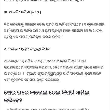
୩. ଆଲର୍ଜି ପାଇଁ ସମ୍ଭାବ୍ୟ
କିଛି ଲୋକଙ୍କୁ କାନୋଲା ତେଲ ପ୍ରତି ଆଲର୍ଜି ହୋଇପାରେ। ସମ୍ବେଦନଶୀଳ
ଚର୍ମ କିମ୍ବା ଆଲର୍ଜିର ଇତିହାସ ଥିବା ବ୍ୟକ୍ତିମାନେ କାନୋଲା ତେଲ ଖାଇବା
ପୂର୍ବରୁ ଏକ ପ୍ୟାଚ୍ ପରୀକ୍ଷା କରିବା ଉଚିତ।
୪. ଟ୍ରାନ୍ସ ଫ୍ୟାଟ୍ ର ବୃଦ୍ଧି ବିପଦ
ଆପଣଙ୍କ ରୋଯଦି କାନୋଲା ତେଲ ବାରମ୍ବାର କିମ୍ବା ଉଚ୍ଚ
ତାପମାତ୍ରାରେ ବ୍ୟବହାର କରାଯାଏ, ତେବେ ଟ୍ରାନ୍ସ ଫ୍ୟାଟ୍ ଗଠନ ହେବାର
ଆଶଙ୍କା ଥାଏ। ଟ୍ରାନ୍ସ ଫ୍ୟାଟ୍ ସ୍ୱାସ୍ଥ୍ୟ ପାଇଁ ଅତ୍ୟନ୍ତ କ୍ଷତିକାରକ
ଏବଂ ହୃଦ୍‌ଜନିତ ସମସ୍ୟା ସୃଷ୍ଟି କରିପାରେ।
ଷେଇ ଘରେ କାନୋଲା ତେଲ କିପରି ସାମିଲ
କରିବେ?