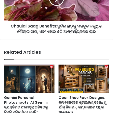
ଙ୍କୁ
a
ବ
i
ଦ
S
ଳା
a
Chaulai Saag Benefits:ଦୁର୍ବଳ ହାଡ଼କୁ ମଜବୁତ କରୁଥିବା
ଇ
a
ପା
ଚୌଲାଇ ସାଗ, ଏବଂ ଏହାର 4ଟି ଆଶ୍ଚର୍ଯ୍ୟଜନକ ଲାଭ
g
ରି
B
ବ
e
?
n
Related Articles
e
f
i
t
s
:
ଦୁ
ର୍ବ
ଳ
Gemini Personal
Open Shoe Rack Designs:
ହା
Photoshoots: AI Gemini
କମ୍ ବଜେଟ୍‌ରେ ଷ୍ଟାଇଲିଶ୍ ଓପେନ୍ ଶୁ
ଡ଼
ବ୍ୟକ୍ତିଗତ ଫଟୋସୁଟ୍ ଅଭିଜ୍ଞତାକୁ
ର୍ୟାକ୍ ଡିଜାଇନ୍‌, କମ୍ ଜାଗାରେ ଅଧିକ
କୁ
କିପରି ପରିବର୍ତ୍ତନ କରୁଛି?
ଷ୍ଟୋରେଜ୍