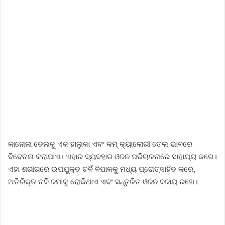
କାନୋଲା ତେଲକୁ ଏକ ହାଲୁକା ଏବଂ କମ୍ କ୍ୟାଲୋରୀ ତେଲ ଭାବରେ
ବିବେଚନା କରାଯାଏ। ଏହାର ବ୍ୟବହାର ଓଜନ ପରିଚାଳନାରେ ସାହାଯ୍ୟ କରେ।
ଏହା ଶରୀରରେ ଉପଯୁକ୍ତ ଚର୍ବି ବିପାକକୁ ମଧ୍ୟ ପ୍ରୋତ୍ସାହିତ କରେ,
ଅତିରିକ୍ତ ଚର୍ବି ଜମାକୁ ରୋକିଥାଏ ଏବଂ ସନ୍ତୁଳିତ ଓଜନ ବଜାୟ ରଖେ।