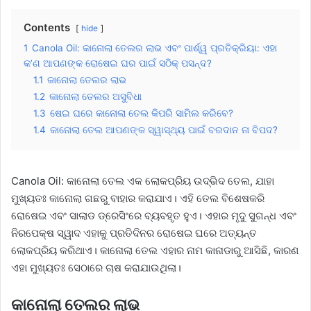
Contents
hide
1
Canola Oil: କାନୋଲା ତେଲର ଲାଭ ଏବଂ ପାର୍ଶ୍ୱ ପ୍ରତିକ୍ରିୟା: ଏହା
କ’ଣ ଆପଣଙ୍କ ରୋଷେଇ ଘର ପାଇଁ ସଠିକ୍ ପସନ୍ଦ?
1.1
କାନୋଲା ତେଲର ଲାଭ
1.2
କାନୋଲା ତେଲର ଅସୁବିଧା
1.3
ଷେଇ ଘରେ କାନୋଲା ତେଲ କିପରି ସାମିଲ କରିବେ?
1.4
କାନୋଲା ତେଲ ଆପଣଙ୍କ ସ୍ୱାସ୍ଥ୍ୟ ପାଇଁ ବରଦାନ ନା ବିପଦ?
Canola Oil: କାନୋଲା ତେଲ ଏକ ଲୋକପ୍ରିୟ ଉଦ୍ଭିଦ ତେଲ, ଯାହା
ମୁଖ୍ୟତଃ କାନୋଲା ଗଛରୁ ବାହାର କରାଯାଏ। ଏହି ତେଲ ବିଶେଷକରି
ରୋଷେଇ ଏବଂ ସାଲାଡ ଡ୍ରେସିଂରେ ବ୍ୟବହୃତ ହୁଏ। ଏହାର ମୃଦୁ ସୁଗନ୍ଧ ଏବଂ
ନିରପେକ୍ଷ ସ୍ୱାଦ ଏହାକୁ ପ୍ରତିଦିନର ରୋଷେଇ ଘରେ ଅତ୍ୟନ୍ତ
ଲୋକପ୍ରିୟ କରିଥାଏ। କାନୋଲା ତେଲ ଏହାର ନାମ କାନାଡାରୁ ଆସିଛି, କାରଣ
ଏହା ମୁଖ୍ୟତଃ ସେଠାରେ ଚାଷ କରାଯାଉଥିଲା।
କାନୋଲା ତେଲର ଲାଭ