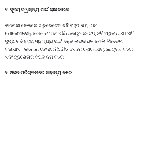
୧. ହୃଦୟ ସ୍ୱାସ୍ଥ୍ୟ ପାଇଁ ଲାଭଦାୟକ
କାନୋଲା ତେଲରେ ସାଚୁରେଟେଡ୍ ଚର୍ବି ବହୁତ କମ୍ ଏବଂ
ମୋନୋଅନସାଚୁରେଟେଡ୍ ଏବଂ ପଲିଅନସାଚୁରେଟେଡ୍ ଚର୍ବି ଅଧିକ ଥାଏ। ଏହି
ସୁସ୍ଥ ଚର୍ବି ହୃଦୟ ସ୍ୱାସ୍ଥ୍ୟ ପାଇଁ ବହୁତ ଲାଭଦାୟକ ବୋଲି ବିବେଚନା
କରାଯାଏ। କାନୋଲା ତେଲର ନିୟମିତ ସେବନ କୋଲେଷ୍ଟ୍ରଲ୍ ହ୍ରାସ କରେ
ଏବଂ ହୃଦରୋଗର ବିପଦ କମ କରେ।
୨. ଓଜନ ପରିଚାଳନାରେ ସାହାଯ୍ୟ କରେ