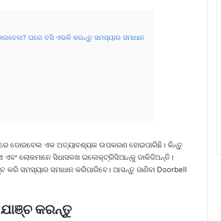
ଡୋରବେଲ? ଘରେ ବସି ଏଭଳି କରନ୍ତୁ ସମସ୍ୟାର ସମାଧାନ
ଘରରେ ଡୋରବେଲ ଏକ ଅତ୍ୟାବଶ୍ୟକ ଉପକରଣ ହୋଇପାରିଛି। କିନ୍ତୁ
ଂ ଲୋକମାନେ ସିଧାସଳଖ ଇଲେକ୍ଟ୍ରିସିଆନ୍‌କୁ ଡାକିଦିଅନ୍ତି।
ଚ କରି ସମସ୍ୟାର ସମାଧାନ କରିପାରିବେ। ଆସନ୍ତୁ ଜାଣିବା Doorbell
ାଞ୍ଚ କରନ୍ତୁ