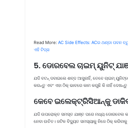
Read More:
AC Side Effects: ACର ଥଣ୍ଡା ପବନ ତ୍ୱଚା
ଏହି ଟିପ୍ସ
5. ଡୋରବେଲ ଚାଇମ୍ ୟୁନିଟ୍ ଯାଞ
ଯଦି ବଟନ୍ ଦବାଇଲେ ଶବ୍ଦ ଆସୁନାହିଁ, ତେବେ ଚାଇମ୍ ୟୁନିଟ୍
କରନ୍ତୁ ଏବଂ ଏହା ଠିକ୍ ଭାବରେ କାମ କରୁଛି କି ନାହିଁ ଦେଖନ୍ତୁ
କେବେ ଇଲେକ୍ଟ୍ରିସିଆନ୍‌କୁ ଡାକି
ଯଦି ଉପରୋକ୍ତ ସମସ୍ତ ଯାଞ୍ଚ ପରେ ମଧ୍ୟ ଡୋରବେଲ କାମ କ
ନେବା ଉଚିତ। ଜଟିଳ ବିଦ୍ୟୁତ ସମସ୍ୟାକୁ ନିଜେ ଠିକ୍ କରିବାକୁ 