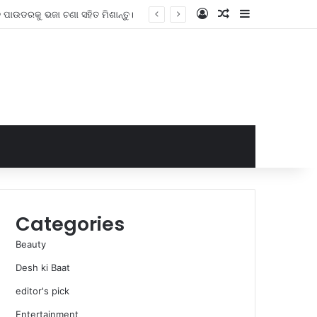
Log In
Random Article
Sidebar
Weekend Trip : Ish ଷିକେଶ 2 ଦିନିଆ ଭ୍ରମଣ ଗାଇଡ୍, ପରିଦର୍ଶନ କରିବାକୁ ସ୍ଥାନ, ଦୁ venture ସାହସିକ କାର୍ଯ୍ୟ ଏବଂ ଖାଦ୍ୟର ସମ୍ପୂର୍ଣ୍ଣ ତାଲିକା |
Categories
Beauty
Desh ki Baat
editor's pick
Entertainment