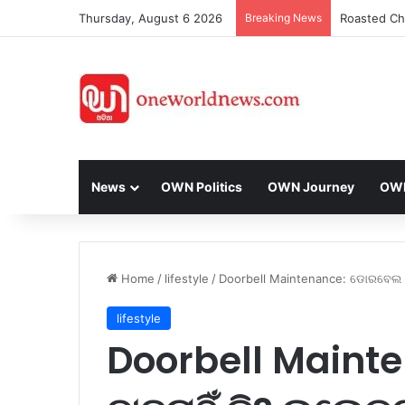
Thursday, August 6 2026
Breaking News
News
OWN Politics
OWN Journey
OWN 
Home
/
lifestyle
/
Doorbell Maintenance: ଡୋରବେଲ ବାଜୁନା
lifestyle
Doorbell Maint