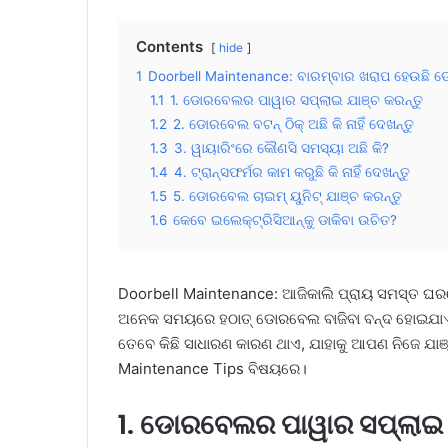
Contents
hide
1
Doorbell Maintenance: ବାରମ୍ବାର ଖରାପ ହେଉଛି 
1.1
1. ଡୋରବେଲର ପାୱାର ସପ୍ଲାଇ ଯାଞ୍ଚ କରନ୍ତୁ
1.2
2. ଡୋରବେଲ ବଟନ୍ ଠିକ୍ ଅଛି କି ନାହିଁ ଦେଖନ୍ତୁ
1.3
3. ୱାୟାରିଂରେ କୌଣସି ସମସ୍ୟା ଅଛି କି?
1.4
4. ଟ୍ରାନ୍ସଫର୍ମର କାମ କରୁଛି କି ନାହିଁ ଦେଖନ୍ତୁ
1.5
5. ଡୋରବେଲ ଚାଇମ୍ ୟୁନିଟ୍ ଯାଞ୍ଚ କରନ୍ତୁ
1.6
କେବେ ଇଲେକ୍ଟ୍ରିସିଆନ୍‌କୁ ଡାକିବା ଉଚିତ?
Doorbell Maintenance: ଆଜିକାଲି ପ୍ରାୟ ସମସ୍ତ 
ଅନେକ ସମୟରେ ହଠାତ୍ ଡୋରବେଲ ବାଜିବା ବନ୍ଦ ହୋଇଯାଏ ଏବ
ତେବେ କିଛି ସାଧାରଣ କାରଣ ଥାଏ, ଯାହାକୁ ଆପଣ ନିଜେ ଯାଞ୍
Maintenance Tips ବିଷୟରେ।
1. ଡୋରବେଲର ପାୱାର ସପ୍ଲାଇ ଯ