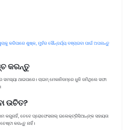
କୁ କରିପାରେ ଶୁଷ୍କ, ମୁହଁର ସୌନ୍ଦର୍ଯ୍ୟ ବଞ୍ଚାଇବା ପାଇଁ ଅପନାନ୍ତୁ
୍ଚ କରନ୍ତୁ
‌ରେ ସମସ୍ୟା ଥାଇପାରେ। ଚାଇମ୍ ମେକାନିଜମ୍‌ରେ ଧୁଳି ଜମିଥିଲେ ସଫା
।
ବା ଉଚିତ?
ରୁନାହିଁ, ତେବେ ପ୍ରୋଫେସନାଲ୍ ଇଲେକ୍ଟ୍ରିସିଆନ୍‌ଙ୍କ ସହାୟତା
ଚେଷ୍ଟା କରନ୍ତୁ ନାହିଁ।