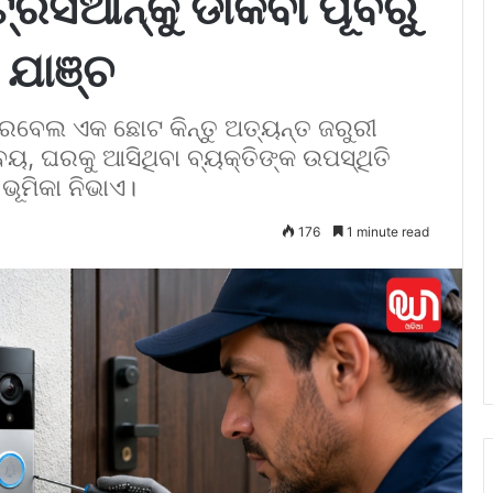
ରିସିଆନ୍‌କୁ ଡାକିବା ପୂର୍ବରୁ
 ଯାଞ୍ଚ
ବେଲ ଏକ ଛୋଟ କିନ୍ତୁ ଅତ୍ୟନ୍ତ ଜରୁରୀ
, ଘରକୁ ଆସିଥିବା ବ୍ୟକ୍ତିଙ୍କ ଉପସ୍ଥିତି
ଭୂମିକା ନିଭାଏ।
176
1 minute read