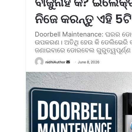
ବାଜୁନାହିଁ କି? ଇଲେକ୍ଟ୍
ନିଜେ କରନ୍ତୁ ଏହି 5ଟି
Doorbell Maintenance: ଘରର ଡୋର
ଉପକରଣ। ଅତିଥି ହେଉ କି ଡେଲିଭେରି ବୟ
ଜଣାଇବାରେ ଡୋରବେଲ ଗୁରୁତ୍ୱପୂର୍ଣ୍ଣ 
nidhiAuthor
S
June 8, 2026
e
n
d
a
n
e
m
a
i