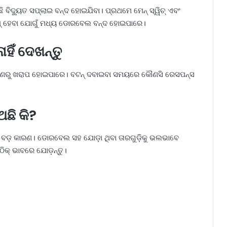
ିଦ୍ୟୁତ ସପ୍ଲାଇ ବନ୍ଦ ହୋଇଯିବା। ପ୍ରଥମେ ମେନ୍ ସ୍ୱିଚ୍ ଏବଂ
୍ରିପ୍ ହେବା ଯୋଗୁଁ ମଧ୍ୟ ଡୋରବେଲ ବନ୍ଦ ହୋଇପାରେ।
ହିଁ ଦେଖନ୍ତୁ
କାରଣରୁ ଖରାପ ହୋଇପାରେ। ବଟନ୍ ଦବାଇବା ସମୟରେ କୌଣସି ରେସପନ୍ସ
ଛି କି?
 ବଡ଼ କାରଣ। ଡୋରବେଲ ସହ ଯୋଡ଼ା ଥିବା ତାରଗୁଡ଼ିକୁ ଭଲଭାବେ
ଠିକ୍ ଭାବରେ ଯୋଡ଼ନ୍ତୁ।