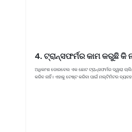
4. ଟ୍ରାନ୍ସଫର୍ମର କାମ କରୁଛି କି ନ
ଅଧିକାଂଶ ଡୋରବେଲ ଏକ ଛୋଟ ଟ୍ରାନ୍ସଫର୍ମର ଦ୍ୱାରା ଚା
କରିବ ନାହିଁ। ଏହାକୁ ଟେଷ୍ଟ କରିବା ପାଇଁ ମଲ୍ଟିମିଟର ବ୍ୟ