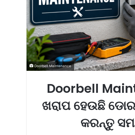
l
Doorbell Maintenance
Doorbell Main
ଖରାପ ହେଉଛି ଡୋର
କରନ୍ତୁ ସମ