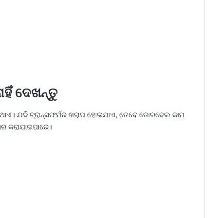
ାହିଁ ଦେଖନ୍ତୁ
ଲିଥାଏ। ଯଦି ଟ୍ରାନ୍ସଫର୍ମର ଖରାପ ହୋଇଯାଏ, ତେବେ ଡୋରବେଲ କାମ
ବହାର କରାଯାଇପାରେ।