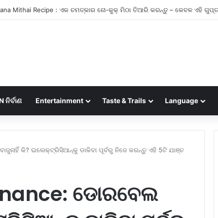
ନିର୍ବାଣ
Entertainment
Taste & Trails
Language
ହିଁ କି? ଇଲେକ୍ଟ୍ରିସିଆନ୍‌କୁ ଡାକିବା ପୂର୍ବରୁ ନିଜେ କରନ୍ତୁ ଏହି 5ଟି ଯାଞ୍ଚ
enance: ଡୋରବେଲ