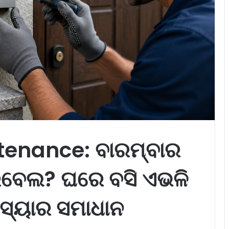
tenance: ବାରମ୍ବାର
ବେଲ? ଘରେ ବସି ଏଭଳି
ସ୍ୟାର ସମାଧାନ