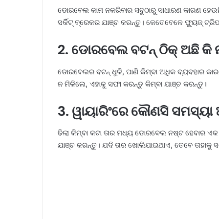
ଡୋରବେଲ କାମ ନକରିବାର ସବୁଠାରୁ ସାଧାରଣ କାରଣ ହେଉଛି ବ
ସର୍କିଟ୍ ବ୍ରେକର ଯାଞ୍ଚ କରନ୍ତୁ। କେତେବେଳେ ଫ୍ୟୁଜ୍ ଟ
2. ଡୋରବେଲ ବଟନ୍ ଠିକ୍ ଅଛି କି ନା
ଡୋରବେଲର ବଟନ୍ ଧୁଳି, ପାଣି କିମ୍ବା ଅଧିକ ବ୍ୟବହାର 
ନ ମିଳିଲେ, ଏହାକୁ ସଫା କରନ୍ତୁ କିମ୍ବା ଯାଞ୍ଚ କରନ୍ତୁ।
3. ୱାୟାରିଂରେ କୌଣସି ସମସ୍ୟା ଅ
ଢିଲା କିମ୍ବା କଟା ତାର ମଧ୍ୟ ଡୋରବେଲ ନଷ୍ଟ ହେବାର ଏକ
ଯାଞ୍ଚ କରନ୍ତୁ। ଯଦି ତାର ଖୋଲିଯାଇଥାଏ, ତେବେ ତାହାକୁ ସ