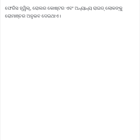
ଫେରିସ ହ୍ୱିଲ୍, ରୋଲର କୋଷ୍ଟର ଏବଂ ଅନ୍ୟାନ୍ୟ ରାଇଡ୍‌ ଲୋକଙ୍କୁ
ରୋମାଞ୍ଚର ଅନୁଭବ ଦେଇଥାଏ।