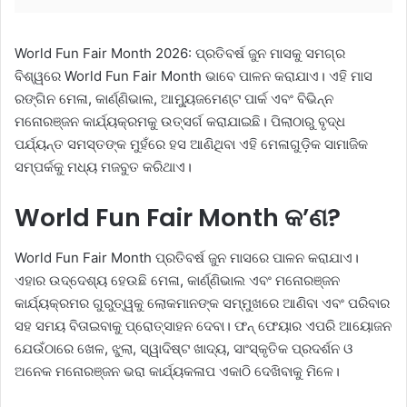
World Fun Fair Month 2026: ପ୍ରତିବର୍ଷ ଜୁନ ମାସକୁ ସମଗ୍ର
ବିଶ୍ୱରେ World Fun Fair Month ଭାବେ ପାଳନ କରାଯାଏ। ଏହି ମାସ
ରଙ୍ଗିନ ମେଳା, କାର୍ଣ୍ଣିଭାଲ, ଆମ୍ୟୁଜମେଣ୍ଟ ପାର୍କ ଏବଂ ବିଭିନ୍ନ
ମନୋରଞ୍ଜନ କାର୍ଯ୍ୟକ୍ରମକୁ ଉତ୍ସର୍ଗ କରାଯାଇଛି। ପିଲାଠାରୁ ବୃଦ୍ଧ
ପର୍ଯ୍ୟନ୍ତ ସମସ୍ତଙ୍କ ମୁହଁରେ ହସ ଆଣିଥିବା ଏହି ମେଳାଗୁଡ଼ିକ ସାମାଜିକ
ସମ୍ପର୍କକୁ ମଧ୍ୟ ମଜବୁତ କରିଥାଏ।
World Fun Fair Month କ’ଣ?
World Fun Fair Month ପ୍ରତିବର୍ଷ ଜୁନ ମାସରେ ପାଳନ କରାଯାଏ।
ଏହାର ଉଦ୍ଦେଶ୍ୟ ହେଉଛି ମେଳା, କାର୍ଣ୍ଣିଭାଲ ଏବଂ ମନୋରଞ୍ଜନ
କାର୍ଯ୍ୟକ୍ରମର ଗୁରୁତ୍ୱକୁ ଲୋକମାନଙ୍କ ସମ୍ମୁଖରେ ଆଣିବା ଏବଂ ପରିବାର
ସହ ସମୟ ବିତାଇବାକୁ ପ୍ରୋତ୍ସାହନ ଦେବା। ଫନ୍ ଫେୟାର ଏପରି ଆୟୋଜନ
ଯେଉଁଠାରେ ଖେଳ, ଝୁଲା, ସ୍ୱାଦିଷ୍ଟ ଖାଦ୍ୟ, ସାଂସ୍କୃତିକ ପ୍ରଦର୍ଶନ ଓ
ଅନେକ ମନୋରଞ୍ଜନ ଭରା କାର୍ଯ୍ୟକଳାପ ଏକାଠି ଦେଖିବାକୁ ମିଳେ।