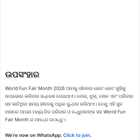
ଉପସଂହାର
World Fun Fair Month 2026 ଆମକୁ ଜୀବନର ଛୋଟ ଛୋଟ ଖୁସିକୁ
ଉପଭୋଗ କରିବାର ସନ୍ଦେଶ ଦେଇଥାଏ। ମେଳା, ଝୁଲା, ଖେଳ ଏବଂ ପରିବାର
ସହ କାଟିଥିବା ସମୟ ଜୀବନକୁ ଅଧିକ ସୁନ୍ଦର କରିଥାଏ। ତେଣୁ ଏହି ଜୁନ
ମାସରେ ଆପଣ ମଧ୍ୟ ନିଜ ପରିବାର ଓ ବନ୍ଧୁମାନଙ୍କ ସହ World Fun
Fair Month ର ଆନନ୍ଦ ଉଠାନ୍ତୁ।
We’re now on WhatsApp.
Click to join
.