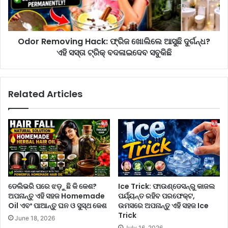
ଚ
m
ର୍ମ
o
କୁ
v
ବ
Odor Removing Hack: ଫ୍ରିଜ ଖୋଲିଲେ ଆସୁଛି ଦୁର୍ଗନ୍ଧ?
i
ଞ୍ଚା
ଏହି ସସ୍ତା ଟ୍ରିକ୍ ବଦଳାଇଦେବ ସବୁକିଛି
n
ଇ
g
ବା
H
କୁ
a
Related Articles
ଚା
c
ହୁଁ
k
ଛ
:
ନ୍ତି
ଫ୍ରି
?
ଜ
ଏ
ଖୋ
ହି
ଲି
୫
ଲେ
ଟି
ଆ
ଡେଲିଭରି ପରେ ଝଡ଼ୁଛି କି କେଶ?
Ice Trick: ଫାଉଣ୍ଡେସନ୍‌ରୁ କାଜଲ
କ
ସୁ
ଅପନାନ୍ତୁ ଏହି ସହଜ Homemade
ପର୍ଯ୍ୟନ୍ତ ରହିବ ପରଫେକ୍ଟ,
ଥା
ଛି
Oil ଏବଂ ପାଆନ୍ତୁ ଘନ ଓ ସୁସ୍ଥ କେଶ
ଉମସରେ ଅପନାନ୍ତୁ ଏହି ସହଜ Ice
ଧ୍ୟା
ଦୁ
Trick
June 18, 2026
ନ
ର୍ଗ
July 16, 2026