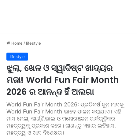
Home
/
lifestyle
lifestyle
ଝୁଲା, ଖେଳ ଓ ସ୍ୱାଦିଷ୍ଟ ଖାଦ୍ୟର
ମଜା! World Fun Fair Month
2026 ର ଆନନ୍ଦ ହିଁ ଅଲଗା
World Fun Fair Month 2026: ପ୍ରତିବର୍ଷ ଜୁନ ମାସକୁ
World Fun Fair Month ଭାବେ ପାଳନ କରାଯାଏ। ଏହି
ମାସ ମେଳା, କାର୍ଣ୍ଣିଭାଲ ଓ ମନୋରଞ୍ଜନ ପାର୍କଗୁଡ଼ିକର
ମହତ୍ତ୍ୱକୁ ପ୍ରକାଶ କରେ। ଜାଣନ୍ତୁ ଏହାର ଇତିହାସ,
ମହତ୍ତ୍ୱ ଓ ଖାସ ବିଶେଷତା।