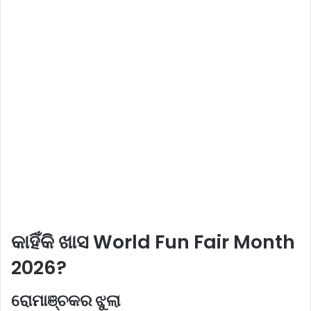
କାହିଁକି ଖାସ World Fun Fair Month
2026?
ରୋମାଞ୍ଚକର ଝୁଲା