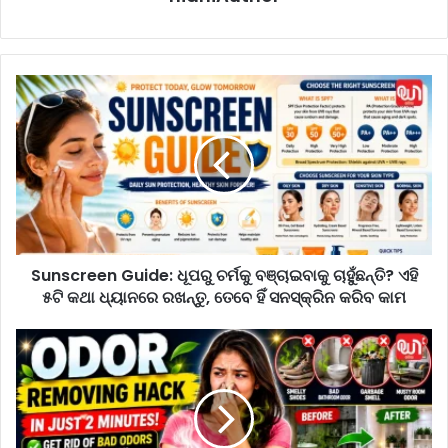
S
u
n
s
c
r
e
e
n
Sunscreen Guide: ଧୂପରୁ ଚର୍ମକୁ ବଞ୍ଚାଇବାକୁ ଚାହୁଁଛନ୍ତି? ଏହି
G
୫ଟି କଥା ଧ୍ୟାନରେ ରଖନ୍ତୁ, ତେବେ ହିଁ ସନସ୍କ୍ରିନ କରିବ କାମ
u
i
d
O
e
d
:
o
ଧୂ
r
ପ
R
ରୁ
e