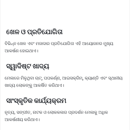
ଖେଳ ଓ ପ୍ରତିଯୋଗିତା
ବିଭିନ୍ନ ଖେଳ ଏବଂ ମଜାଦାର ପ୍ରତିଯୋଗିତା ଏହି ଆୟୋଜନର ମୁଖ୍ୟ
ଆକର୍ଷଣ ହୋଇଥାଏ।
ସ୍ୱାଦିଷ୍ଟ ଖାଦ୍ୟ
ମେଳାରେ ମିଳୁଥିବା ଚାଟ୍‌, ପପକର୍ଣ୍ଣ, ଆଇସକ୍ରିମ୍‌, କ୍ୟାଣ୍ଡି ଏବଂ ସ୍ଥାନୀୟ
ଖାଦ୍ୟ ଲୋକଙ୍କୁ ଆକର୍ଷିତ କରିଥାଏ।
ସାଂସ୍କୃତିକ କାର୍ଯ୍ୟକ୍ରମ
ନୃତ୍ୟ, ସଙ୍ଗୀତ, ନାଟକ ଓ ଲୋକକଳାର ପ୍ରଦର୍ଶନ ମେଳାକୁ ଅଧିକ
ଆକର୍ଷଣୀୟ କରିଥାଏ।