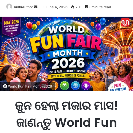
nidhiAuthor
S
June 4, 2026
201
1 minute read
e
n
d
a
n
e
m
a
i
l
World Fun Fair Month 2026
ଜୁନ ହେଲା ମଜାର ମାସ!
ଜାଣନ୍ତୁ World Fun