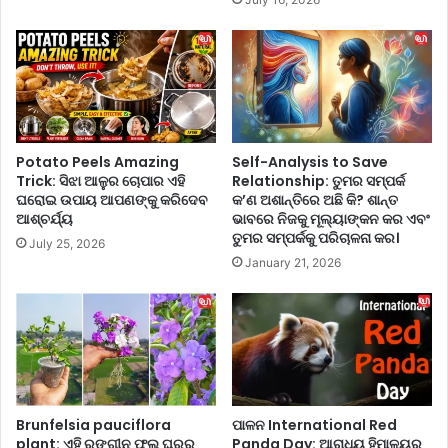
ରେ
ନ୍ଧ
ର
?
ଖ
ଏ
ନ୍ତୁ
ହି
,
ସ
ତେ
ସ୍ତା
ବେ
ଟ୍ରି
ହିଁ
କ୍
Potato Peels Amazing
Self-Analysis to Save
ସ
ବ
Trick: ସିଝା ଆଳୁର ଚୋପାର ଏହି
Relationship: ତୁମର ସମ୍ପର୍କ
ନ
ଘରୋଇ ଉପାୟ ଆପଣଙ୍କୁ କରିଦେବ
କ’ଣ ଅଶାନ୍ତିରେ ଅଛି କି? ଶାନ୍ତ
ଦ
ଆଶ୍ଚର୍ଯ୍ୟ
ଭାବରେ ନିଜକୁ ମୂଲ୍ୟାଙ୍କନ କର ଏବଂ
ସ୍କ୍ରି
ଳା
ତୁମର ସମ୍ପର୍କକୁ ପରିଚାଳନା କର।
ନ
ଇ
July 25, 2026
କ
ଦେ
January 21, 2026
ରି
ବ
ବ
ସ
କା
ବୁ
ମ
କି
ଛି
Brunfelsia pauciflora
ପାଳନ International Red
plant: ଏହି ରଙ୍ଗୀନ ଫୁଲ ଘରର
Panda Day: ଆରାଧ୍ୟ ହିମାଳୟର