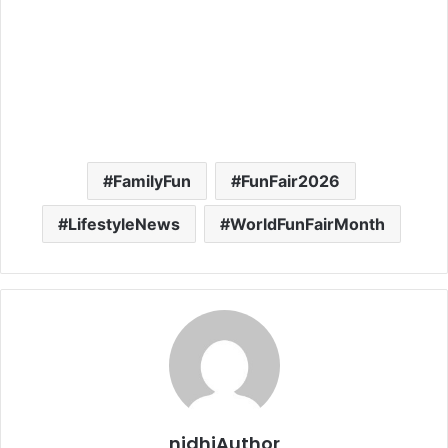
FamilyFun
FunFair2026
LifestyleNews
WorldFunFairMonth
nidhiAuthor