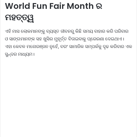
World Fun Fair Month ର
ମହତ୍ତ୍ୱ
ଏହି ମାସ ଲୋକମାନଙ୍କୁ ବ୍ୟସ୍ତ ଜୀବନରୁ କିଛି ସମୟ ବାହାର କରି ପରିବାର
ଓ ସାଙ୍ଗମାନଙ୍କ ସହ ଖୁସିର ମୁହୂର୍ତ୍ତ ବିତାଇବାକୁ ପ୍ରେରଣା ଦେଇଥାଏ।
ଏହା କେବଳ ମନୋରଞ୍ଜନ ନୁହେଁ, ବରଂ ସାମାଜିକ ସମ୍ପର୍କକୁ ଦୃଢ କରିବାର ଏକ
ସୁନ୍ଦର ମାଧ୍ୟମ।