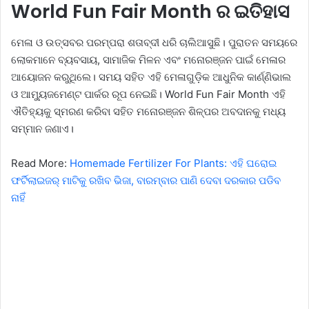
World Fun Fair Month ର ଇତିହାସ
ମେଳା ଓ ଉତ୍ସବର ପରମ୍ପରା ଶତାବ୍ଦୀ ଧରି ଚାଲିଆସୁଛି। ପୁରାତନ ସମୟରେ
ଲୋକମାନେ ବ୍ୟବସାୟ, ସାମାଜିକ ମିଳନ ଏବଂ ମନୋରଞ୍ଜନ ପାଇଁ ମେଳାର
ଆୟୋଜନ କରୁଥିଲେ। ସମୟ ସହିତ ଏହି ମେଳାଗୁଡ଼ିକ ଆଧୁନିକ କାର୍ଣ୍ଣିଭାଲ
ଓ ଆମ୍ୟୁଜମେଣ୍ଟ ପାର୍କର ରୂପ ନେଇଛି। World Fun Fair Month ଏହି
ଐତିହ୍ୟକୁ ସ୍ମରଣ କରିବା ସହିତ ମନୋରଞ୍ଜନ ଶିଳ୍ପର ଅବଦାନକୁ ମଧ୍ୟ
ସମ୍ମାନ ଜଣାଏ।
Read More:
Homemade Fertilizer For Plants: ଏହି ଘରୋଇ
ଫର୍ଟିଲାଇଜର୍‌ ମାଟିକୁ ରଖିବ ଭିଜା, ବାରମ୍ବାର ପାଣି ଦେବା ଦରକାର ପଡିବ
ନାହିଁ