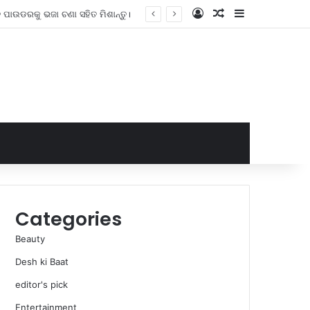
Log In
Random Article
Sidebar
Weekend Trip : Ish ଷିକେଶ 2 ଦିନିଆ ଭ୍ରମଣ ଗାଇଡ୍, ପରିଦର୍ଶନ କରିବାକୁ ସ୍ଥାନ, ଦୁ venture ସାହସିକ କାର୍ଯ୍ୟ ଏବଂ ଖାଦ୍ୟର ସମ୍ପୂର୍ଣ୍ଣ ତାଲିକା |
Categories
Beauty
Desh ki Baat
editor's pick
Entertainment