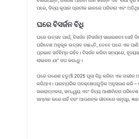
ବଜାଇଥାନ୍ତି, ଗଣେଶ ଆରତୀ ଗାନ କରନ୍ତି ଏବଂ ବାଧା ଦୂର କ
ପରେ, ଦିବ୍ୟ କୃପାର ପ୍ରତୀକ ଭାବରେ ପରିବାର ଏବଂ ଅତିଥ
ଘରେ ବିସର୍ଜନ ବିଧି
ଘରେ ଉତ୍ସବ ପାଇଁ, ବିସର୍ଜନ (ବିସର୍ଜନ) ସାଧାରଣତଃ ସେହି ଦି
ପରିବେଶ ଅନୁକୂଳ ଉତ୍ସବ ବାଛନ୍ତି, ତେବେ ଘରେ ଏକ ପାଣି ଟବ
ପ୍ରଭାବ ସର୍ବନିମ୍ନ ରହିବ। ବିସର୍ଜନ କରିବା ସମୟରେ, ହୃଦୟସ୍
ଲାଭକର ଯା” ଜପ କରନ୍ତୁ।
ଘରେ ଗଣେଶ ଚତୁର୍ଥୀ 2025 ପୂଜା ବିଧି କରିବା ଏକ ଗଭୀର ଆଧ
କରିଥାଏ। ପାରମ୍ପରିକ ପଦକ୍ଷେପଗୁଡ଼ିକ ଅନୁସରଣ କରି – ପ୍ରସ
ସକାରାତ୍ମକତା, ସମନ୍ୱୟ ଏବଂ ଦିବ୍ୟ ଆଶୀର୍ବାଦର ପରିବେଶ 
ସମ୍ମାନ କରେ ନାହିଁ ବରଂ ଆପଣଙ୍କ ଜୀବନରେ ସମୃଦ୍ଧି, ଜ୍ଞା