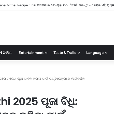
ନିର୍ବାଣ
Entertainment
Taste & Trails
Language
ଘରେ ଗଣେଶ ପୂଜା ପାଳନ କରିବା ପାଇଁ ପର୍ଯ୍ୟାୟକ୍ରମେ ମାର୍ଗଦର୍ଶିକା
 2025 ପୂଜା ବିଧି: