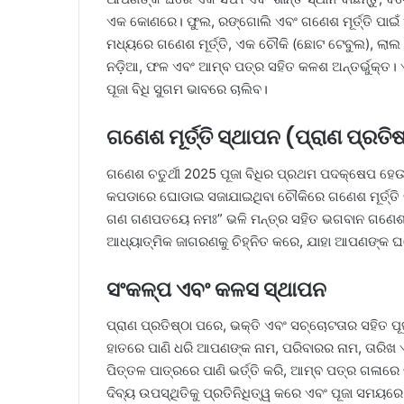
ଏକ କୋଣରେ। ଫୁଲ, ରଙ୍ଗୋଲି ଏବଂ ଗଣେଶ ମୂର୍ତ୍ତି ପାଇଁ ଏକ
ମଧ୍ୟରେ ଗଣେଶ ମୂର୍ତ୍ତି, ଏକ ଚୌକି (ଛୋଟ ଟେବୁଲ), ଲାଲ 
ନଡ଼ିଆ, ଫଳ ଏବଂ ଆମ୍ବ ପତ୍ର ସହିତ କଳଶ ଅନ୍ତର୍ଭୁକ୍ତ। ଏହି 
ପୂଜା ବିଧି ସୁଗମ ଭାବରେ ଚାଲିବ।
ଗଣେଶ ମୂର୍ତ୍ତି ସ୍ଥାପନ (ପ୍ରାଣ ପ୍ରତିଷ
ଗଣେଶ ଚତୁର୍ଥୀ 2025 ପୂଜା ବିଧିର ପ୍ରଥମ ପଦକ୍ଷେପ ହେଉଛ
କପଡାରେ ଘୋଡାଇ ସଜାଯାଇଥିବା ଚୌକିରେ ଗଣେଶ ମୂର୍ତ୍ତି ରଖନ
ଗଣ ଗଣପତୟେ ନମଃ” ଭଳି ମନ୍ତ୍ର ସହିତ ଭଗବାନ ଗଣେଶଙ୍କ
ଆଧ୍ୟାତ୍ମିକ ଜାଗରଣକୁ ଚିହ୍ନିତ କରେ, ଯାହା ଆପଣଙ୍କ ଘ
ସଂକଳ୍ପ ଏବଂ କଳସ ସ୍ଥାପନ
ପ୍ରାଣ ପ୍ରତିଷ୍ଠା ପରେ, ଭକ୍ତି ଏବଂ ସଚ୍ଚୋଟତାର ସହିତ ପୂ
ହାତରେ ପାଣି ଧରି ଆପଣଙ୍କ ନାମ, ପରିବାରର ନାମ, ତାରିଖ 
ପିତ୍ତଳ ପାତ୍ରରେ ପାଣି ଭର୍ତ୍ତି କରି, ଆମ୍ବ ପତ୍ର ଗଳା
ଦିବ୍ୟ ଉପସ୍ଥିତିକୁ ପ୍ରତିନିଧିତ୍ୱ କରେ ଏବଂ ପୂଜା ସମୟ