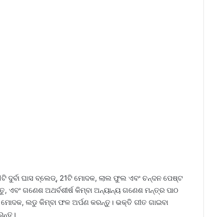
ି ଦୁର୍ବା ଘାସ ବ୍ଲେଡ୍, 21ଟି ମୋଦକ, ଲାଲ ଫୁଲ ଏବଂ ଚନ୍ଦନ ପେଷ୍ଟ
୍ତୁ, ଏବଂ ଗଣେଶ ଅଥର୍ବଶୀର୍ଷ କିମ୍ବା ଅନ୍ୟାନ୍ୟ ଗଣେଶ ମନ୍ତ୍ର ପାଠ
 ମୋଦକ, ଲଡୁ କିମ୍ବା ଫଳ ଅର୍ପଣ କରନ୍ତୁ। ଭକ୍ତି ଗୀତ ଗାଇବା
ନ୍ତୁ।