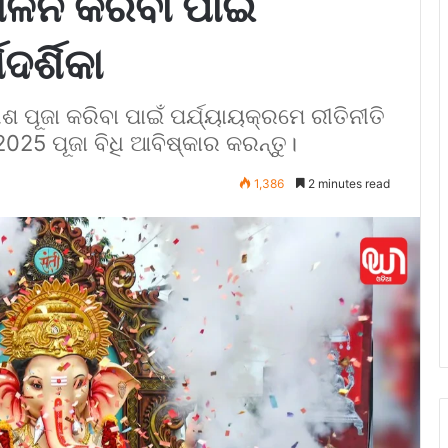
ଳନ କରିବା ପାଇଁ
ଦର୍ଶିକା
ଶ ପୂଜା କରିବା ପାଇଁ ପର୍ଯ୍ୟାୟକ୍ରମେ ରୀତିନୀତି
2025 ପୂଜା ବିଧି ଆବିଷ୍କାର କରନ୍ତୁ।
1,386
2 minutes read