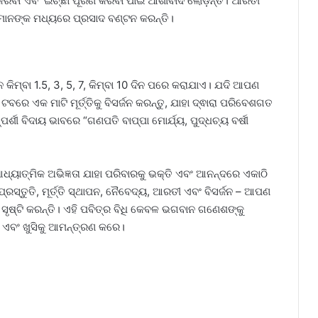
ରିବା ଏବଂ ଇଚ୍ଛା ପୂରଣ କରିବା ପାଇଁ ଆଶୀର୍ବାଦ ଲୋଡ଼ନ୍ତି। ଆରତୀ
ିମାନଙ୍କ ମଧ୍ୟରେ ପ୍ରସାଦ ବଣ୍ଟନ କରନ୍ତି।
ନ କିମ୍ବା 1.5, 3, 5, 7, କିମ୍ବା 10 ଦିନ ପରେ କରାଯାଏ। ଯଦି ଆପଣ
ରେ ଏକ ମାଟି ମୂର୍ତ୍ତିକୁ ବିସର୍ଜନ କରନ୍ତୁ, ଯାହା ଦ୍ଵାରା ପରିବେଶଗତ
ପର୍ଶୀ ବିଦାୟ ଭାବରେ “ଗଣପତି ବାପ୍ପା ମୋର୍ଯ୍ୟ, ପୁଦ୍ଧଚ୍ୟ ବର୍ଷୀ
୍ୟାତ୍ମିକ ଅଭିଜ୍ଞତା ଯାହା ପରିବାରକୁ ଭକ୍ତି ଏବଂ ଆନନ୍ଦରେ ଏକାଠି
୍ତୁତି, ମୂର୍ତ୍ତି ସ୍ଥାପନ, ​​ନୈବେଦ୍ୟ, ଆରତୀ ଏବଂ ବିସର୍ଜନ – ଆପଣ
ସୃଷ୍ଟି କରନ୍ତି। ଏହି ପବିତ୍ର ବିଧି କେବଳ ଭଗବାନ ଗଣେଶଙ୍କୁ
ନ ଏବଂ ଖୁସିକୁ ଆମନ୍ତ୍ରଣ କରେ।