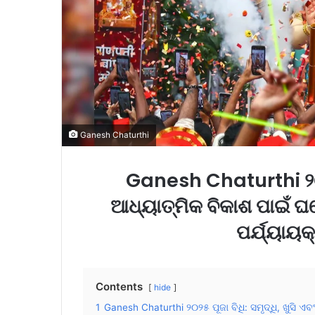
Ganesh Chaturthi
Ganesh Chaturthi ୨୦୨୫ 
ଆଧ୍ୟାତ୍ମିକ ବିକାଶ ପାଇଁ ଘର
ପର୍ଯ୍ୟାୟକ୍
Contents
hide
1
Ganesh Chaturthi ୨୦୨୫ ପୂଜା ବିଧି: ସମୃଦ୍ଧି, ଖୁସି ଏ