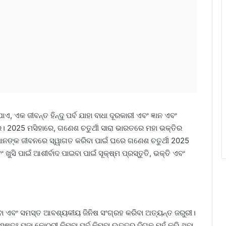
ଏ, ଏକ ଜୀବନ୍ତ ହିନ୍ଦୁ ପର୍ବ ଯାହା ବାଧା ଦୂରକାରୀ ଏବଂ ଜ୍ଞାନ ଏବଂ
 2025 ମସିହାରେ, ଗଣେଶ ଚତୁର୍ଥୀ ସାରା ଭାରତରେ ମହା ଭକ୍ତିର
ମାନଙ୍କ ଜୀବନରେ ସ୍ୱାଗତ କରିବା ପାଇଁ ଘରେ ଗଣେଶ ଚତୁର୍ଥୀ 2025
 ଖୁସି ପାଇଁ ଆଶୀର୍ବାଦ ପାଇବା ପାଇଁ ସୂକ୍ଷ୍ମ ପ୍ରସ୍ତୁତି, ଭକ୍ତି ଏବଂ
ରିବା ଏବଂ ସମସ୍ତ ଆବଶ୍ୟକୀୟ ଜିନିଷ ସଂଗ୍ରହ କରିବା ଅତ୍ୟନ୍ତ ଜରୁରୀ।
ଃ ପୂଜା କୋଠରୀ କିମ୍ବା ପୂର୍ବ କିମ୍ବା ଉତ୍ତର ଦିଗକୁ ମୁହଁ କରି ଥିବା