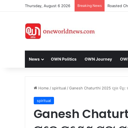
Thursday, August 6 2026
Breaking News
News
OWN Politics
OWN Journey
OWN 
Home
/
spiritual
/
Ganesh Chaturthi 2025 ପୂଜା ବିଧି: 
spiritual
Ganesh Chaturthi