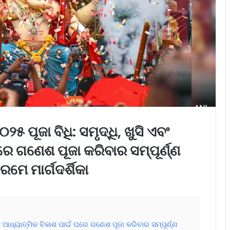
ପୂଜା ବିଧି: ସମୃଦ୍ଧି, ଖୁସି ଏବଂ
େ ଗଣେଶ ପୂଜା କରିବାର ସମ୍ପୂର୍ଣ୍ଣ
ରମେ ମାର୍ଗଦର୍ଶିକା
ବଂ ଆଧ୍ୟାତ୍ମିକ ବିକାଶ ପାଇଁ ଘରେ ଗଣେଶ ପୂଜା କରିବାର ସମ୍ପୂର୍ଣ୍ଣ