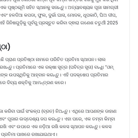
 ପୃଷ୍ଠଭୂମି ସହିତ ସ୍ଥାନକୁ ସଜାନ୍ତୁ। ଅତ୍ୟାବଶ୍ୟକ ପୂଜା ସାମଗ୍ରୀ
ଏବଂ ହଳଦିଆ କପଡା, ଫୁଲ, ଦୁର୍ଭା ଘାସ, ମୋଦକ, ଧୂପକାଠି, ଘିଅ ଦୀପ,
ଜିନିଷଗୁଡ଼ିକୁ ପୂର୍ବରୁ ପ୍ରସ୍ତୁତ କରିବା ଦ୍ଵାରା ଗଣେଶ ଚତୁର୍ଥୀ 2025
୍ଠା)
ି ପ୍ରାଣ ପ୍ରତିଷ୍ଠା ନାମରେ ପରିଚିତ ପ୍ରତିମା ସ୍ଥାପନ। ଲାଲ
୍ତୁ। ପ୍ରତିମାରେ ଏକ ରକ୍ଷା ସୂତ୍ର (ପବିତ୍ର ସୂତା) ବାନ୍ଧି “ଓମ୍
 ଉପସ୍ଥିତିକୁ ଆହ୍ବାନ କରନ୍ତୁ। ଏହି ପଦକ୍ଷେପ ପ୍ରତିମାର
ରେ ଦିବ୍ୟ ଶକ୍ତିକୁ ଆମନ୍ତ୍ରଣ କରେ।
ଜା କରିବା ପାଇଁ ସଂକଳ୍ପ (ବ୍ରତ) ନିଅନ୍ତୁ। ଏଥିରେ ଆପଣଙ୍କ ଡାହାଣ
ଏବଂ ପୂଜାର ଉଦ୍ଦେଶ୍ୟ ଜପ କରନ୍ତୁ। ଏହା ପରେ, ଏକ ତମ୍ବା କିମ୍ବା
ରେ ରଖି ଏବଂ ଉପରେ ଏକ ନଡ଼ିଆ ରଖି କଳସ ସ୍ଥାପନ କରନ୍ତୁ। କଳସ
ରେ ପ୍ରତିମା ପାଖରେ ରଖାଯାଇଥାଏ।