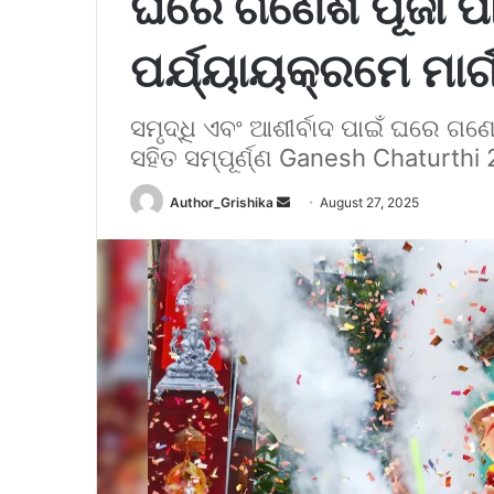
ଘରେ ଗଣେଶ ପୂଜା ପା
ପର୍ଯ୍ୟାୟକ୍ରମେ ମାର୍ଗ
ସମୃଦ୍ଧି ଏବଂ ଆଶୀର୍ବାଦ ପାଇଁ ଘରେ ଗଣେ
ସହିତ ସମ୍ପୂର୍ଣ୍ଣ Ganesh Chaturthi 
Author_Grishika
S
August 27, 2025
e
n
d
a
n
e
m
a
i
l