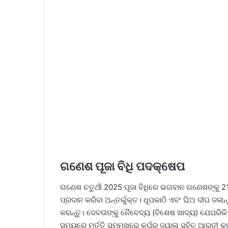
ଗଣେଶ ପୂଜା ବିଧି ପଦକ୍ଷେପ
ଗଣେଶ ଚତୁର୍ଥୀ 2025 ପୂଜା ବିଧିରେ ଭଗବାନ ଗଣେଶଙ୍କୁ 21ଟ
ପ୍ରଦାନ କରିବା ଅନ୍ତର୍ଭୁକ୍ତ। ଧୂପକାଠି ଏବଂ ଘିଅ ଦୀପ ଜଳାନ
କରନ୍ତୁ। ଦେବତାଙ୍କୁ ନୈବେଦ୍ୟ (ବିଶେଷ ଖାଦ୍ୟ) ଯେପରିକି
ସମୟରେ ମୂର୍ତ୍ତି ସମ୍ମୁଖରେ କର୍ପୂର ଜ୍ୱାଳା ସହିତ ଆରତୀ କର