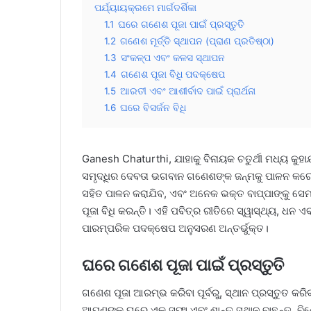
ପର୍ଯ୍ୟାୟକ୍ରମେ ମାର୍ଗଦର୍ଶିକା
1.1
ଘରେ ଗଣେଶ ପୂଜା ପାଇଁ ପ୍ରସ୍ତୁତି
1.2
ଗଣେଶ ମୂର୍ତ୍ତି ସ୍ଥାପନ (ପ୍ରାଣ ପ୍ରତିଷ୍ଠା)
1.3
ସଂକଳ୍ପ ଏବଂ କଳସ ସ୍ଥାପନ
1.4
ଗଣେଶ ପୂଜା ବିଧି ପଦକ୍ଷେପ
1.5
ଆରତୀ ଏବଂ ଆଶୀର୍ବାଦ ପାଇଁ ପ୍ରାର୍ଥନା
1.6
ଘରେ ବିସର୍ଜନ ବିଧି
Ganesh Chaturthi, ଯାହାକୁ ବିନାୟକ ଚତୁର୍ଥୀ ମଧ୍ୟ କୁହାଯା
ସମୃଦ୍ଧିର ଦେବତା ଭଗବାନ ଗଣେଶଙ୍କ ଜନ୍ମକୁ ପାଳନ କରେ।
ସହିତ ପାଳନ କରାଯିବ, ଏବଂ ଅନେକ ଭକ୍ତ ବାପ୍ପାଙ୍କୁ ସେ
ପୂଜା ବିଧି କରନ୍ତି। ଏହି ପବିତ୍ର ରୀତିରେ ସ୍ୱାସ୍ଥ୍ୟ, ଧନ ଏବଂ
ପାରମ୍ପରିକ ପଦକ୍ଷେପ ଅନୁସରଣ ଅନ୍ତର୍ଭୁକ୍ତ।
ଘରେ ଗଣେଶ ପୂଜା ପାଇଁ ପ୍ରସ୍ତୁତି
ଗଣେଶ ପୂଜା ଆରମ୍ଭ କରିବା ପୂର୍ବରୁ, ସ୍ଥାନ ପ୍ରସ୍ତୁତ କ
ଆପଣଙ୍କ ଘରେ ଏକ ସଫା ଏବଂ ଶାନ୍ତ ସ୍ଥାନ ବାଛନ୍ତୁ, ବିଶେଷତ