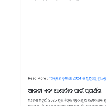
Read More :
“ଅକ୍ଷୟ ତୃତୀୟା 2024 ର ଗୁରୁତ୍ୱ ବୁଝନ୍ତୁ
ଆରତୀ ଏବଂ ଆଶୀର୍ବାଦ ପାଇଁ ପ୍ରାର୍ଥନା
ଗଣେଶ ଚତୁର୍ଥୀ 2025 ପୂଜା ବିଧିର ସବୁଠାରୁ ଆନନ୍ଦଦାୟକ ମୁ