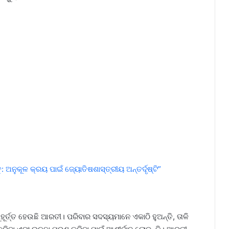
: ଅନୁକୂଳ କ୍ରୟ ପାଇଁ ଜ୍ୟୋତିଷଶାସ୍ତ୍ରୀୟ ଅନ୍ତର୍ଦୃଷ୍ଟି”
ହୂର୍ତ୍ତ ହେଉଛି ଆରତୀ। ପରିବାର ସଦସ୍ୟମାନେ ଏକାଠି ହୁଅନ୍ତି, ତାଳି