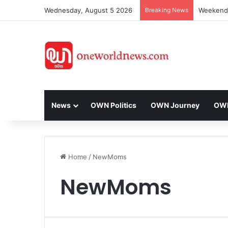
Wednesday, August 5 2026
Breaking News
News
OWN Politics
OWN Journey
OWN 
Home
/
NewMoms
NewMoms