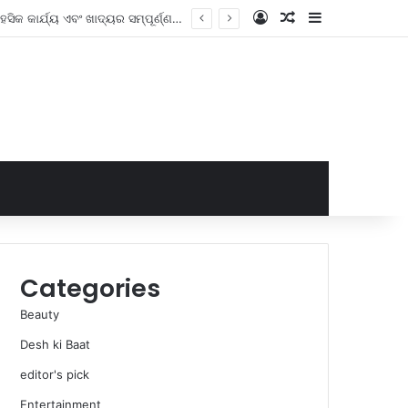
Log In
Random Article
Sidebar
Weekend Trip : Ish ଷିକେଶ 2 ଦିନିଆ ଭ୍ରମଣ ଗାଇଡ୍, ପରିଦର୍ଶନ କରିବାକୁ ସ୍ଥାନ, ଦୁ venture ସାହସିକ କାର୍ଯ୍ୟ ଏବଂ ଖାଦ୍ୟର ସମ୍ପୂର୍ଣ୍ଣ ତାଲିକା |
Categories
Beauty
Desh ki Baat
editor's pick
Entertainment