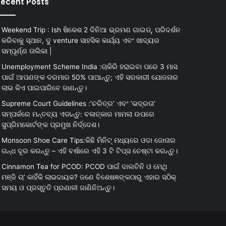
ecent Posts
Weekend Trip : Ish ଷିକେଶ 2 ଦିନିଆ ଭ୍ରମଣ ଗାଇଡ୍, ପରିଦର୍ଶନ
କରିବାକୁ ସ୍ଥାନ, ଦୁ venture ସାହସିକ କାର୍ଯ୍ୟ ଏବଂ ଖାଦ୍ୟର
ସମ୍ପୂର୍ଣ୍ଣ ତାଲିକା |
Unemployment Scheme India :ଚାକିରି ହରାଇବା ପରେ 3 ମାସ
ପାଇଁ ଆପଣଙ୍କ ଦରମାର 50% ପାଆନ୍ତୁ; ଏହି ସରକାରୀ ଯୋଜନାର
ଲାଭ କିଏ ପାଇପାରିବେ ଜାଣନ୍ତୁ।
Supreme Court Guidelines :’ଚରିତ୍ର’ ଏବଂ ‘ଭଦ୍ରତା’
ସମ୍ପର୍କରେ ମନ୍ତବ୍ୟ ଏଡାନ୍ତୁ: ବଳାତ୍କାର ମାମଲା ଉପରେ
ସୁପ୍ରିମକୋର୍ଟଙ୍କ ପ୍ରମୁଖ ନିର୍ଦ୍ଦେଶ।
Monsoon Shoe Care Tips:କିଛି ମିନିଟ୍ ମଧ୍ୟରେ ଓଦା ଜୋତାର
ଗନ୍ଧ ଦୂର କରନ୍ତୁ – ଏହି ବର୍ଷାରେ ଏହି 3 ଟି ଟିପ୍ସ ଚେଷ୍ଟା କରନ୍ତୁ।
Cinnamon Tea for PCOD: PCOD ପାଇଁ ଦାଲଚିନି ଓ ମେଥି
ମଞ୍ଜି ଚା’ କାହିଁକି ଲାଭଦାୟକ? ଜଣେ ବିଶେଷଜ୍ଞଙ୍କଠାରୁ ଏହାର ସଠିକ୍
ସମୟ ଓ ପ୍ରସ୍ତୁତି ପ୍ରଣାଳୀ ଜାଣିନିଅନ୍ତୁ।