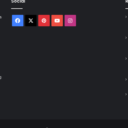
Social
R
s
Facebook
X
Pinterest
YouTube
Instagram
g