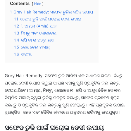
Contents
hide
1
Grey Hair Remedy: ସଫେଦ ଚୁଳିର ସଠିକ୍ ଉପାୟ
1.1
ସଫେଦ ଚୁଳି ପାଇଁ ଘରୋଇ ଦେସୀ ଉପାୟ
1.2
1. ଆମ୍ଳା (Amla) ପାକ
1.3
ନିମ୍ବୁ ଏବଂ କୋଳତେଲ
1.4
କପି ବା ଚା ପତ୍ର ରସ
1.5
କେଶ ତେଲ ମାସାଜ୍
1.6
ସାରାଂଶ
Grey Hair Remedy: ସଫେଦ ଚୁଳି ଆସିବା ଏକ ସାଧାରଣ ଘଟଣା, କିନ୍ତୁ
ଘରୋଇ ଦେସୀ ଉପାୟ ଦ୍ୱାରା ଆପଣ ଏହାକୁ ପୁଣି ପ୍ରାକୃତିକ କଳା ରଙ୍ଗ
ଦେଇପାରିବେ। ଆମ୍ଳା, ନିମ୍ବୁ, କୋଳତେଲ, କପି ଓ ଆୟୁର୍ବେଦିକ ତେଲର
ନିୟମିତ ମାସାଜ୍ ଦ୍ୱାରା ଚୁଳିକୁ ମଜବୁତ କରନ୍ତୁ, ସଫେଦ ପ୍ରବେଶ ହ୍ରାସ
କରନ୍ତୁ ଓ ପ୍ରାକୃତିକ କଳା ରଙ୍ଗକୁ ପୁଣି ଫେରାନ୍ତୁ। ଏହି ପ୍ରାକୃତିକ ଉପାୟ
ସୁରକ୍ଷିତ, ସହଜ ଏବଂ ଦୈନିକ ଜୀବନରେ ଅନୁସରଣ କରିବାକୁ ଉପଯୁକ୍ତ।
ସଫେଦ ଚୁଳି ପାଇଁ ଘରୋଇ ଦେସୀ ଉପାୟ