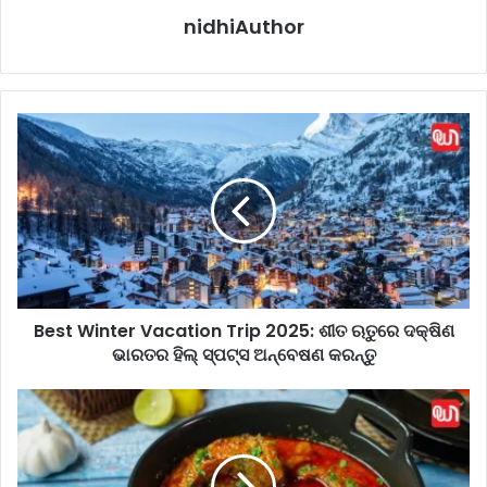
nidhiAuthor
B
e
s
t
W
i
n
t
e
Best Winter Vacation Trip 2025: ଶୀତ ଋତୁରେ ଦକ୍ଷିଣ
r
ଭାରତର ହିଲ୍ ସ୍ପଟ୍ସ ଅନ୍ବେଷଣ କରନ୍ତୁ
V
a
c
W
a
i
t
n
i
t