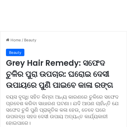
Home
/
Beauty
Beauty
Grey Hair Remedy: ସଫେଦ
ଚୁଳିର ପୁରା ଉପଚାର: ଘରୋଇ ଦେସୀ
ଉପାୟରେ ପୁଣି ପାଇବେ କାଳା ରଙ୍ଗ
ବୟସ ବୃଦ୍ଧି ସହିତ କିମ୍ବା ଆନ୍ୟ କାରଣରେ ଚୁଳିରେ ସଫେଦ
ପ୍ରବେଶ କରିବା ସାଧାରଣ ଘଟଣା। ଯଦି ଆପଣ ଚାହାଁନ୍ତି ଯେ
ସଫେଦ ଚୁଳି ପୁଣି ପ୍ରାକୃତିକ କଳା ହେଉ, ତେବେ ଘରେ
ଉପଲବ୍ଧ ସହଜ ଦେସୀ ଉପାୟ ଅତ୍ୟନ୍ତ କାର୍ଯ୍ୟକାରୀ
ହୋଇପାରେ।