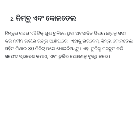
ନିମ୍ବୁ ଏବଂ କୋଳତେଲ
ନିମ୍ବୁର ରସର ଏସିଡିକ୍ ଗୁଣ ଚୁଳିରେ ଥିବା ଅବସାଦିତ ପିଗମେଣ୍ଟକୁ ସଫା
କରି ନବୀନ ଗଭୀର ରଙ୍ଗ ଆଣିପାରେ। ଏହାକୁ ନାରିକେଲ୍ କିମ୍ବା କୋଳତେଲ
ସହିତ ମିଶାଇ 30 ମିନିଟ୍ ପରେ ଧୋଇଦିଅନ୍ତୁ। ଏହା ଚୁଳିକୁ ମଜବୁତ କରି
ସଫେଦ ପ୍ରବେଶ କମାଏ, ଏବଂ ଚୁଳିର ପୋଷଣକୁ ବୃଦ୍ଧି କରେ।