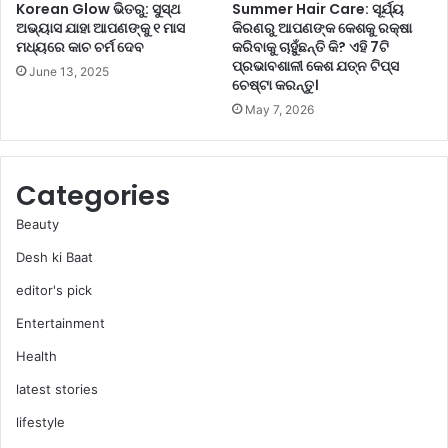
Korean Glow ଭିତରୁ: ସୁସ୍ଥ
Summer Hair Care: ସୂର୍ଯ୍ୟ
ମା
ଅଭ୍ୟାସ ଯାହା ଆପଣଙ୍କୁ ୧ ମାସ
କିରଣରୁ ଆପଣଙ୍କ କେଶକୁ ରକ୍ଷା
ଛ
ମଧ୍ୟରେ କାଚ ଚର୍ମ ଦେବ
କରିବାକୁ ଚାହୁଁଛନ୍ତି କି? ଏହି 7ଟି
ତ
ପ୍ରଭାବଶାଳୀ କେଶ ଯତ୍ନ ଟିପ୍ସ
June 13, 2025
ର
ଚେଷ୍ଟା କରନ୍ତୁ।
କା
May 7, 2026
ରୀ
ପ୍ର
ସ୍ତୁ
ତ
Categories
କ
ର
Beauty
ନ୍ତୁ
Desh ki Baat
।
editor's pick
Entertainment
Health
latest stories
lifestyle