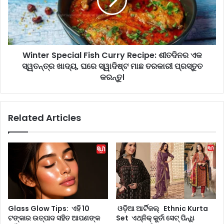
o
e
n
r
T
S
r
p
i
e
p
Winter Special Fish Curry Recipe: ଶୀତଦିନର ଏକ
c
2
ସ୍ୱତନ୍ତ୍ର ଖାଦ୍ୟ, ଘରେ ସ୍ୱାଦିଷ୍ଟ ମାଛ ତରକାରୀ ପ୍ରସ୍ତୁତ
i
0
a
କରନ୍ତୁ।
2
l
5
F
:
i
Related Articles
ଶୀ
s
ତ
h
ଋ
C
ତୁ
u
ରେ
r
ଦ
r
କ୍ଷି
y
ଣ
R
ଭା
e
Glass Glow Tips: ଏହି 10
ଓଡ଼ିଆ ଆର୍ଟିକଲ୍ Ethnic Kurta
ର
c
ଟଙ୍କାର ଉତ୍ପାଦ ସହିତ ଆପଣଙ୍କ
Set ଏଥ୍ନିକ୍ କୁର୍ତା ସେଟ୍ ପିନ୍ଧି
ତ
i