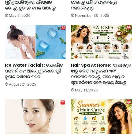
ମୁହଁକୁ ଅପରିଷ୍କାର ପରିଷ୍କାର
ହେଉନ୍ତୁ ପାର୍ଟି ଓ ଫଙ୍କସନ୍‌ର
ର
p
କରନ୍ତୁ, ତୁରନ୍ତ ଚମକ ପାଆନ୍ତୁ
ନଜରକେନ୍ଦ୍ର
ହି
e
May 6, 2026
November 30, 2025
ଲ୍
:
ସ୍ପ
ଶୀ
ଟ୍ସ
ତ
ଅ
ଦି
ନ୍ବେ
ନ
ଷ
ର
ଣ
ଏ
କ
କ
Ice Water Facials: ଉପକାରିତା
Hair Spa At Home: ଆପଣଙ୍କ
ର
ସ୍ୱ
ପରାମର୍ଶ ଏବଂ ଆଇସ୍ ୱାଟରରେ ମୁହଁ
ଝାଡୁ ଭଳି କେଶକୁ ନରମ ଏବଂ
ନ୍ତୁ
ବୁଡ଼ାଇ ରଖିବାର ବିପଦ
ଚମକଦାର କରନ୍ତୁ, ଘରେ ହେୟାର
ତ
ସ୍ପା କରିବାର ସହଜ ଉପାୟ ଶିଖନ୍ତୁ
ନ୍ତ୍ର
August 21, 2025
ଖା
May 11, 2026
ଦ୍ୟ
,
ଘ
ରେ
ସ୍ୱା
ଦି
ଷ୍ଟ