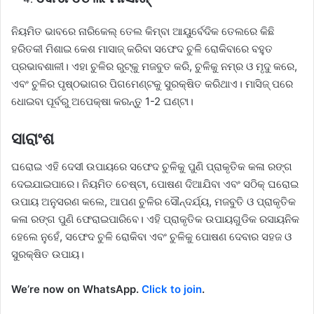
ନିୟମିତ ଭାବରେ ନାରିକେଲ୍ ତେଲ କିମ୍ବା ଆୟୁର୍ବେଦିକ ତେଲରେ କିଛି
ହରିତକୀ ମିଶାଇ କେଶ ମାସାଜ୍ କରିବା ସଫେଦ ଚୁଳି ରୋକିବାରେ ବହୁତ
ପ୍ରଭାବଶାଳୀ। ଏହା ଚୁଳିର ରୁଟ୍କୁ ମଜବୁତ କରି, ଚୁଳିକୁ ନମ୍ର ଓ ମୃଦୁ କରେ,
ଏବଂ ଚୁଳିର ପୃଷ୍ଠଭାଗର ପିଗମେଣ୍ଟକୁ ସୁରକ୍ଷିତ କରିଥାଏ। ମାସିଜ୍ ପରେ
ଧୋଇବା ପୂର୍ବରୁ ଅପେକ୍ଷା କରନ୍ତୁ 1-2 ଘଣ୍ଟା।
ସାରାଂଶ
ଘରୋଇ ଏହି ଦେସୀ ଉପାୟରେ ସଫେଦ ଚୁଳିକୁ ପୁଣି ପ୍ରାକୃତିକ କଳା ରଙ୍ଗ
ଦେଇଯାଇପାରେ। ନିୟମିତ ଚେଷ୍ଟା, ପୋଷଣ ଦିଆଯିବା ଏବଂ ସଠିକ୍ ଘରୋଇ
ଉପାୟ ଅନୁସରଣ କଲେ, ଆପଣ ଚୁଳିର ସୌନ୍ଦର୍ଯ୍ୟ, ମଜବୁତି ଓ ପ୍ରାକୃତିକ
କଳା ରଙ୍ଗ ପୁଣି ଫେରାଇପାରିବେ। ଏହି ପ୍ରାକୃତିକ ଉପାୟଗୁଡିକ ରସାୟନିକ
ହେଲେ ନୁହେଁ, ସଫେଦ ଚୁଳି ରୋକିବା ଏବଂ ଚୁଳିକୁ ପୋଷଣ ଦେବାର ସହଜ ଓ
ସୁରକ୍ଷିତ ଉପାୟ।
We’re now on WhatsApp.
Click to join
.