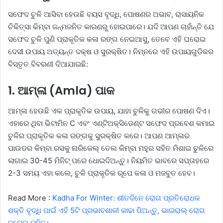
ସଫେଦ ଚୁଳି ଆସିବା ହେଉଛି ବୟସ ବୃଦ୍ଧି, ପୋଷଣର ଅଭାବ, ରାସାୟନିକ
ଚିକିତ୍ସା କିମ୍ବା ଜନ୍ମଜନିତ କାରଣରୁ ହୋଇପାରେ। ଯଦି ଆପଣ ଚାହାଁନ୍ତି ଯେ
ସଫେଦ ଚୁଳି ପୁଣି ପ୍ରାକୃତିକ କଳା ରଙ୍ଗ ନେଇଆସୁ, ତେବେ ଏହି ଘରୋଇ
ଦେସୀ ଉପାୟ ଅତ୍ୟନ୍ତ ଦକ୍ଷ ଓ ସୁରକ୍ଷିତ। ନିମ୍ନରେ ଏହି ଉପାୟଗୁଡିକର
ବିସ୍ତୃତ ବିବରଣୀ ଦିଆଯାଇଛି:
1. ଆମ୍ଳା (Amla) ପାକ
ଆମ୍ଳା ହେଉଛି ଏକ ପ୍ରାକୃତିକ ଉପାୟ, ଯାହା ଚୁଳିକୁ ଗଭୀର ପୋଷଣ ଦିଏ।
ଏହାରେ ଥିବା ଭିଟାମିନ C ଏବଂ ଏଣ୍ଟିଅକ୍ସିଡେଣ୍ଟ ସଫେଦ ପ୍ରବେଶ କମାଇ
ଚୁଳିର ପ୍ରାକୃତିକ କଳା ରଙ୍ଗକୁ ସୁରକ୍ଷିତ କରେ। ଆପଣ ଆମ୍ଳାର
ପାଉଡର କିମ୍ବା ରସକୁ ନାରିକେଲ୍ ତେଲ କିମ୍ବା ମହୁର ସହିତ ମିଶାଇ ଚୁଳିରେ
ଲାଗାଇ 30-45 ମିନିଟ୍ ପରେ ଧୋଇଦିଅନ୍ତୁ। ନିୟମିତ ଭାବରେ ସପ୍ତାହରେ
2-3 ସମୟ ଏହା କଲେ, ଚୁଳି ପ୍ରାକୃତିକ ରୂପେ କଳା ଓ ମଜବୁତ ହେବ।
Read More :
Kadha For Winter: ଶୀତଦିନେ ରୋଗ ପ୍ରତିରୋଧକ
ଶକ୍ତି ବୃଦ୍ଧି ପାଇଁ ଏହି 5ଟି ପ୍ରଭାବଶାଳୀ କାଢା ପିଅନ୍ତୁ, ଭାଇରାଲ୍ ରୋଗ
ଦୂରେଇ ରହିବ।