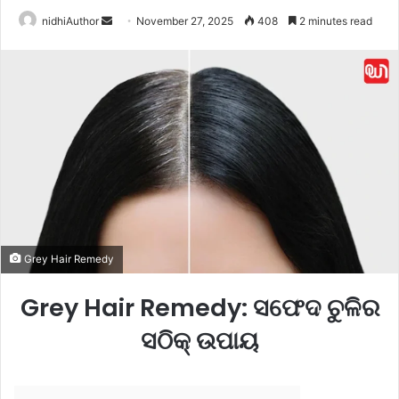
nidhiAuthor
S
November 27, 2025
408
2 minutes read
e
n
d
a
n
e
m
a
i
l
Grey Hair Remedy
Grey Hair Remedy: ସଫେଦ ଚୁଳିର
ସଠିକ୍ ଉପାୟ