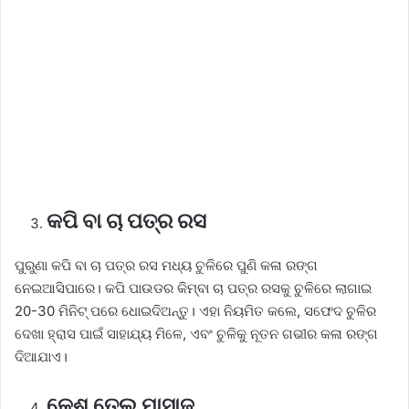
କପି ବା ଚା ପତ୍ର ରସ
ପୁରୁଣା କପି ବା ଚା ପତ୍ର ରସ ମଧ୍ୟ ଚୁଳିରେ ପୁଣି କଳା ରଙ୍ଗ
ନେଇଆସିପାରେ। କପି ପାଉଡର କିମ୍ବା ଚା ପତ୍ର ରସକୁ ଚୁଳିରେ ଲାଗାଇ
20-30 ମିନିଟ୍ ପରେ ଧୋଇଦିଅନ୍ତୁ। ଏହା ନିୟମିତ କଲେ, ସଫେଦ ଚୁଳିର
ଦେଖା ହ୍ରାସ ପାଇଁ ସାହାଯ୍ୟ ମିଳେ, ଏବଂ ଚୁଳିକୁ ନୂତନ ଗଭୀର କଳା ରଙ୍ଗ
ଦିଆଯାଏ।
କେଶ ତେଲ ମାସାଜ୍