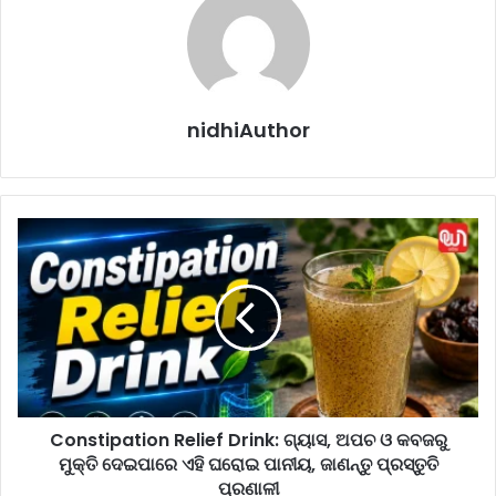
nidhiAuthor
C
o
n
s
t
i
p
a
t
Constipation Relief Drink: ଗ୍ୟାସ, ଅପଚ ଓ କବଜରୁ
i
ମୁକ୍ତି ଦେଇପାରେ ଏହି ଘରୋଇ ପାନୀୟ, ଜାଣନ୍ତୁ ପ୍ରସ୍ତୁତି
o
n
ପ୍ରଣାଳୀ