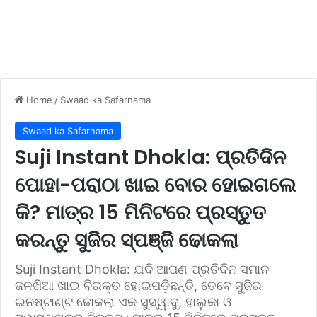
Home
/
Swaad ka Safarnama
Swaad ka Safarnama
Suji Instant Dhokla: ପ୍ରତିଦିନ
ପୋହା-ପରାଠା ଖାଇ ବୋର ହୋଇଗଲେ
କି? ମାତ୍ର 15 ମିନିଟରେ ପ୍ରସ୍ତୁତ
କରନ୍ତୁ ସୁଜିର ସ୍ପଞ୍ଜି ଢୋକଲା
Suji Instant Dhokla: ଯଦି ଆପଣ ପ୍ରତିଦିନ ସମାନ
ଜଳଖିଆ ଖାଇ ବିରକ୍ତ ହୋଇପଡ଼ିଛନ୍ତି, ତେବେ ସୁଜିର
ଇନଷ୍ଟାଣ୍ଟ ଢୋକଲା ଏକ ସୁସ୍ୱାଦୁ, ହାଲୁକା ଓ