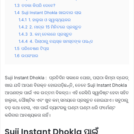
1.3
ତଡକା କିପରି ଦେବେ?
1.4
Suji Instant Dhokla ଖାଇବାର ଲାଭ
1.4.1
1. ହାଲୁକା ଓ ସ୍ୱାସ୍ଥ୍ୟକର
1.4.2
2. ମାତ୍ର 15 ମିନିଟରେ ପ୍ରସ୍ତୁତ
1.4.3
3. କମ୍ ତେଲରେ ପ୍ରସ୍ତୁତ
1.4.4
4. ପିଲାଠାରୁ ବୟସ୍କ ସମସ୍ତଙ୍କ ପସନ୍ଦ
1.5
ପରିବେଷଣ ଟିପ୍ସ
1.6
ଉପସଂହାର
Suji Instant Dhokla :
ପ୍ରତିଦିନ ସକାଳେ ପୋହା, ପରାଠା କିମ୍ବା ବ୍ରେଡ୍
ଖାଇ ଯଦି ଆପଣ ବିରକ୍ତ ହୋଇପଡ଼ିଛନ୍ତି, ତେବେ Suji Instant Dhokla
ଆପଣଙ୍କ ପାଇଁ ଏକ ଉତ୍ତମ ବିକଳ୍ପ। ଏହି ରେସିପି ସ୍ୱାଦିଷ୍ଟ ହେବା ସହିତ
ହାଲୁକା, ପୌଷ୍ଟିକ ଏବଂ ଖୁବ କମ୍ ସମୟରେ ପ୍ରସ୍ତୁତ ହୋଇଯାଏ। ସବୁଠାରୁ
ବଡ଼ କଥା ହେଲା, ଏହା ପାଇଁ ବ୍ୟାଟରକୁ ଘଣ୍ଟା ଘଣ୍ଟା ଧରି ଫର୍ମେଣ୍ଟ
କରିବାର ଆବଶ୍ୟକତା ନାହିଁ।
Suji Instant Dhokla ପାଇଁ