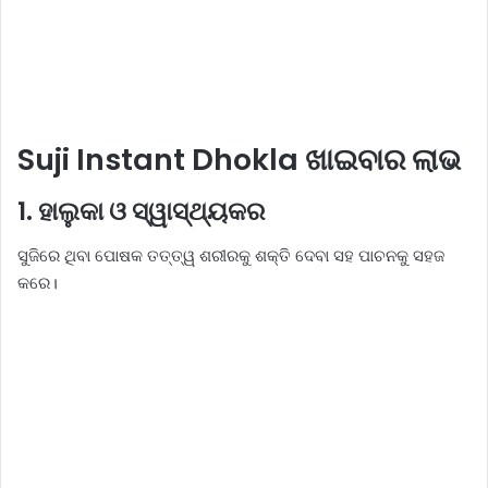
Suji Instant Dhokla ଖାଇବାର ଲାଭ
1. ହାଲୁକା ଓ ସ୍ୱାସ୍ଥ୍ୟକର
ସୁଜିରେ ଥିବା ପୋଷକ ତତ୍ତ୍ୱ ଶରୀରକୁ ଶକ୍ତି ଦେବା ସହ ପାଚନକୁ ସହଜ
କରେ।