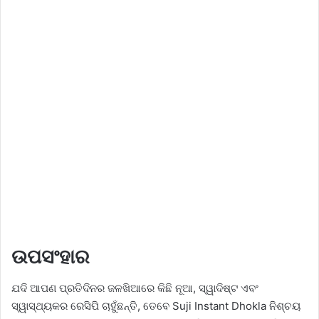
ଉପସଂହାର
ଯଦି ଆପଣ ପ୍ରତିଦିନର ଜଳଖିଆରେ କିଛି ନୂଆ, ସ୍ୱାଦିଷ୍ଟ ଏବଂ
ସ୍ୱାସ୍ଥ୍ୟକର ରେସିପି ଚାହୁଁଛନ୍ତି, ତେବେ Suji Instant Dhokla ନିଶ୍ଚୟ