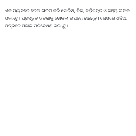
ଏକ ପ୍ୟାନରେ ତେଲ ଗରମ କରି ସୋରିଷ, ତିଳ, କଡ଼ିପତ୍ର ଓ କଞ୍ଚା ଲଙ୍କା
ପକାନ୍ତୁ। ପ୍ରସ୍ତୁତ ତଡକାକୁ ଢୋକଲା ଉପରେ ଢାଳନ୍ତୁ। ଶେଷରେ ଧନିଆ
ପତ୍ରରେ ସଜାଇ ପରିବେଷଣ କରନ୍ତୁ।