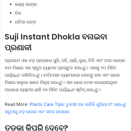
କଞ୍ଚା ଲଙ୍କା
ତିଳ
ଧନିଆ ପତ୍ର
Suji Instant Dhokla ବନାଇବା
ପ୍ରଣାଳୀ
ପ୍ରଥମେ ଏକ ବଡ଼ ପାତ୍ରରେ ସୁଜି, ଦହି, ପାଣି, ଲୁଣ, ଚିନି ଏବଂ ଅଦା-ଲଙ୍କା
ବଟା ମିଶାଇ ଏକ ସ୍ମୁଥ ବ୍ୟାଟର ପ୍ରସ୍ତୁତ କରନ୍ତୁ। ଏହାକୁ ୧୦ ମିନିଟ
ପର୍ଯ୍ୟନ୍ତ ରଖିଦିଅନ୍ତୁ। ବର୍ତ୍ତମାନ ବ୍ୟାଟରରେ ଲେମ୍ବୁ ରସ ଏବଂ ଇନୋ
ମିଶାଇ ହାଲୁକା ଭାବେ ମିକ୍ସ କରନ୍ତୁ। ଏହା ପରେ ତେଲ ଲଗାଯାଇଥିବା
ଟ୍ରେରେ ବ୍ୟାଟର ଢାଳି ୧୫ ମିନିଟ ପର୍ଯ୍ୟନ୍ତ ଷ୍ଟିମ୍ କରନ୍ତୁ।
Read More:
Plants Care Tips: ତୁଳସୀ ଗଛ କାହିଁକି ଶୁଖିଯାଏ? ଜାଣନ୍ତୁ
ସବୁଠାରୁ ବଡ଼ କାରଣ ଏବଂ ସହଜ ସମାଧାନ
ତଡକା କିପରି ଦେବେ?