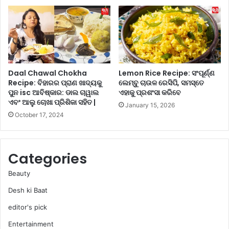
ଣ
ତି
ନ୍ତୁ
ପ୍ର
ସୁ
ଣା
ନ୍ଦ
ଳୀ
ର
ହୋ
ମ୍
Daal Chawal Chokha
Lemon Rice Recipe: ସଂପୂର୍ଣ୍ଣ
ଡେ
Recipe: ବିହାରର ପ୍ରାଣ ଖାଦ୍ୟକୁ
ଲେମ୍ବୁ ଚାଉଳ ରେସିପି, ସମସ୍ତେ
କୋ
ପୁନ isc ଆବିଷ୍କାର: ଡାଲ ଚାୱାଲ
ଏହାକୁ ପ୍ରଶଂସା କରିବେ
ର
ଏବଂ ଆଲୁ ଚୋଖା ପ୍ରିଶିକା ସହିତ |
January 15, 2026
ର
October 17, 2024
ଶା
ନ୍ଦା
ର
ଆ
Categories
ଇ
ଡି
Beauty
ଆ
Desh ki Baat
editor's pick
Entertainment