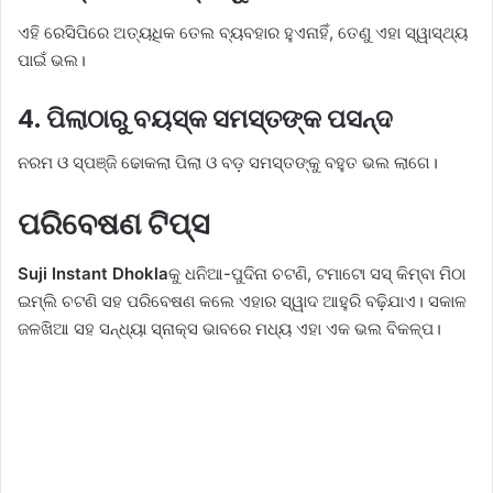
ଏହି ରେସିପିରେ ଅତ୍ୟଧିକ ତେଲ ବ୍ୟବହାର ହୁଏନାହିଁ, ତେଣୁ ଏହା ସ୍ୱାସ୍ଥ୍ୟ
ପାଇଁ ଭଲ।
4. ପିଲାଠାରୁ ବୟସ୍କ ସମସ୍ତଙ୍କ ପସନ୍ଦ
ନରମ ଓ ସ୍ପଞ୍ଜି ଢୋକଲା ପିଲା ଓ ବଡ଼ ସମସ୍ତଙ୍କୁ ବହୁତ ଭଲ ଲାଗେ।
ପରିବେଷଣ ଟିପ୍ସ
Suji Instant Dhokla
କୁ ଧନିଆ-ପୁଦିନା ଚଟଣି, ଟମାଟୋ ସସ୍ କିମ୍ବା ମିଠା
ଇମ୍ଲି ଚଟଣି ସହ ପରିବେଷଣ କଲେ ଏହାର ସ୍ୱାଦ ଆହୁରି ବଢ଼ିଯାଏ। ସକାଳ
ଜଳଖିଆ ସହ ସନ୍ଧ୍ୟା ସ୍ନାକ୍ସ ଭାବରେ ମଧ୍ୟ ଏହା ଏକ ଭଲ ବିକଳ୍ପ।