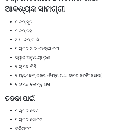
ଆବଶ୍ୟକ ସାମଗ୍ରୀ
୧ କପ୍ ସୁଜି
୧ କପ୍ ଦହି
ଅଧା କପ୍ ପାଣି
୧ ଚାମଚ ଅଦା-ଲଙ୍କା ବଟା
ସ୍ୱାଦ ଅନୁଯାୟୀ ଲୁଣ
୧ ଚାମଚ ଚିନି
୧ ପ୍ୟାକେଟ୍ ଇନୋ (କିମ୍ବା ଅଧା ଚାମଚ ବେକିଂ ସୋଡା)
୧ ଚାମଚ ଲେମ୍ବୁ ରସ
ତଡକା ପାଇଁ
୧ ଚାମଚ ତେଲ
୧ ଚାମଚ ସୋରିଷ
କଡ଼ିପତ୍ର