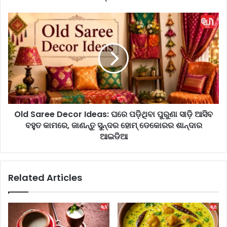
R
e
O
l
l
i
d
e
S
f
a
D
r
r
e
i
e
n
D
k
Old Saree Decor Ideas: ଘରେ ପଡ଼ିଥିବା ପୁରୁଣା ସାଡ଼ି ଆସିବ
e
:
ବହୁତ କାମରେ, ଜାଣନ୍ତୁ ସୁନ୍ଦର ହୋମ୍ ଡେକୋରର ଶାନ୍ଦାର
c
ଗ୍ୟା
o
ଆଇଡିଆ
ସ
r
,
I
ଅ
d
Related Articles
ପ
e
ଚ
a
ଓ
s
କ
:
ବ
ଘ