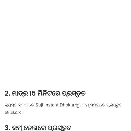
2. ମାତ୍ର 15 ମିନିଟରେ ପ୍ରସ୍ତୁତ
ବ୍ୟସ୍ତ ସକାଳରେ Suji Instant Dhokla ଖୁବ କମ୍ ସମୟରେ ପ୍ରସ୍ତୁତ
ହୋଇଯାଏ।
3. କମ୍ ତେଲରେ ପ୍ରସ୍ତୁତ