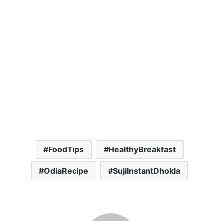
FoodTips
HealthyBreakfast
OdiaRecipe
SujiInstantDhokla