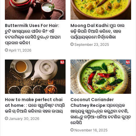
ଜ
ରେ
ରୁ
ପ
ମୁ
ଡ଼ି
କ୍ତି
ଥି
Buttermilk Uses For Hair:
Moong Dal Kadhi:ମୁଗ ଡାଲ
ଦେ
ବା
ଚୁଟି ସମସ୍ୟାରେ ପୀଡିତ କି? ଏହି
କଢ଼ି କିପରି ତିଆରି କରିବେ, ସହଜ
ଇ
ପୁ
ବଟରମିଲ୍କ ରେସିପି ତୁରନ୍ତ ଆରାମ
ପର୍ଯ୍ୟାୟକ୍ରମେ ନିର୍ଦ୍ଦେଶିକା
ପା
ରୁ
ପ୍ରଦାନ କରିବ।
September 23, 2025
ରେ
ଣା
April 11, 2026
ଏ
ସା
ହି
ଡ଼ି
ଘ
ଆ
ରୋ
ସି
ଇ
ବ
ପା
ବ
ନୀ
ହୁ
ୟ
ତ
How to make perfect chai
Coconut Coriander
,
କା
at home: : ଘରେ ସ୍ୱାଦିଷ୍ଟ ଟାପ୍ରି
Chutney Recipe:ପ୍ରତ୍ୟେକ
ଜା
ଭଳି ଚା ତିଆରି କରିବାର ସହଜ ଉପାୟ
ଖାଦ୍ୟକୁ ସ୍ୱତନ୍ତ୍ର କରୁଥିବା ଚଟଣି,
ମ
ଣ
ଜାଣନ୍ତୁ ନଡ଼ିଆ-ଧନିଆ ଚଟଣିର ଗୁପ୍ତ
ରେ
January 30, 2026
ରେସିପି
ନ୍ତୁ
,
ପ୍ର
ଜା
November 16, 2025
ସ୍ତୁ