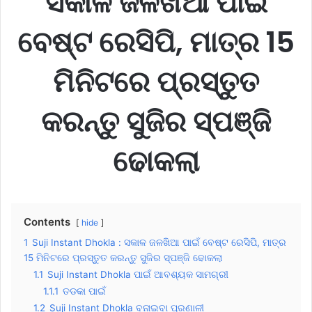
ସକାଳ ଜଳଖିଆ ପାଇଁ
ବେଷ୍ଟ ରେସିପି, ମାତ୍ର 15
ମିନିଟରେ ପ୍ରସ୍ତୁତ
କରନ୍ତୁ ସୁଜିର ସ୍ପଞ୍ଜି
ଢୋକଲା
Contents
hide
1
Suji Instant Dhokla : ସକାଳ ଜଳଖିଆ ପାଇଁ ବେଷ୍ଟ ରେସିପି, ମାତ୍ର
15 ମିନିଟରେ ପ୍ରସ୍ତୁତ କରନ୍ତୁ ସୁଜିର ସ୍ପଞ୍ଜି ଢୋକଲା
1.1
Suji Instant Dhokla ପାଇଁ ଆବଶ୍ୟକ ସାମଗ୍ରୀ
1.1.1
ତଡକା ପାଇଁ
1.2
Suji Instant Dhokla ବନାଇବା ପ୍ରଣାଳୀ