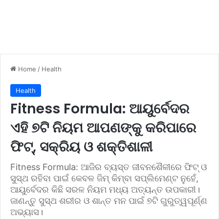
Home
/
Health
Health
Fitness Formula: ଆୟୁର୍ବେଦର
ଏହି ୭ଟି ନିୟମ ଆପଣଙ୍କୁ କରିପାରେ
ଫିଟ୍, ସକ୍ରିୟ ଓ ଶକ୍ତିଶାଳୀ
Fitness Formula: ଆଜିର ବ୍ୟସ୍ତ ଜୀବନଶୈଳୀରେ ଫିଟ୍ ଓ
ସୁସ୍ଥ ରହିବା ପାଇଁ କେବଳ ଜିମ୍ କିମ୍ବା ସପ୍ଲିମେଣ୍ଟ ନୁହେଁ,
ଆୟୁର୍ବେଦର କିଛି ସରଳ ନିୟମ ମଧ୍ୟ ଅତ୍ୟନ୍ତ ଉପକାରୀ।
ଜାଣନ୍ତୁ ସୁସ୍ଥ ଶରୀର ଓ ଶାନ୍ତ ମନ ପାଇଁ ୭ଟି ଗୁରୁତ୍ୱପୂର୍ଣ୍ଣ
ଅଭ୍ୟାସ।