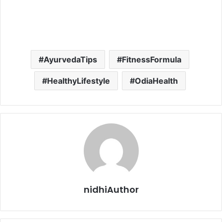
AyurvedaTips
FitnessFormula
HealthyLifestyle
OdiaHealth
nidhiAuthor