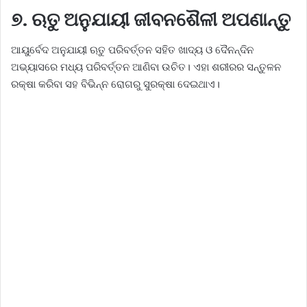
୭. ଋତୁ ଅନୁଯାୟୀ ଜୀବନଶୈଳୀ ଅପଣାନ୍ତୁ
ଆୟୁର୍ବେଦ ଅନୁଯାୟୀ ଋତୁ ପରିବର୍ତ୍ତନ ସହିତ ଖାଦ୍ୟ ଓ ଦୈନନ୍ଦିନ
ଅଭ୍ୟାସରେ ମଧ୍ୟ ପରିବର୍ତ୍ତନ ଆଣିବା ଉଚିତ। ଏହା ଶରୀରର ସନ୍ତୁଳନ
ରକ୍ଷା କରିବା ସହ ବିଭିନ୍ନ ରୋଗରୁ ସୁରକ୍ଷା ଦେଇଥାଏ।