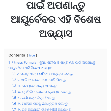
ପାଇଁ ଅପଣାନ୍ତୁ
ଆୟୁର୍ବେଦର ଏହି ବିଶେଷ
ଅଭ୍ୟାସ
Contents
hide
1
Fitness Formula : ସୁସ୍ଥ ଶରୀର ଓ ଶାନ୍ତ ମନ ପାଇଁ ଅପଣାନ୍ତୁ
ଆୟୁର୍ବେଦର ଏହି ବିଶେଷ ଅଭ୍ୟାସ
1.1
୧. ସକାଳୁ ଶୀଘ୍ର ଉଠିବାର ଅଭ୍ୟାସ କରନ୍ତୁ
1.2
୨. ଖାଲି ପେଟରେ ଗରମ ପାଣି ପିଅନ୍ତୁ
1.3
୩. ସମୟରେ ଖାଦ୍ୟ ଖାଆନ୍ତୁ
1.4
୪. ପ୍ରତିଦିନ ଯୋଗ ଓ ବ୍ୟାୟାମ କରନ୍ତୁ
1.5
୫. ପର୍ଯ୍ୟାପ୍ତ ନିଦ୍ରା ନିଅନ୍ତୁ
1.6
୬. ମାନସିକ ଚାପକୁ ନିୟନ୍ତ୍ରଣ କରନ୍ତୁ
1.7
୭. ଋତୁ ଅନୁଯାୟୀ ଜୀବନଶୈଳୀ ଅପଣାନ୍ତୁ