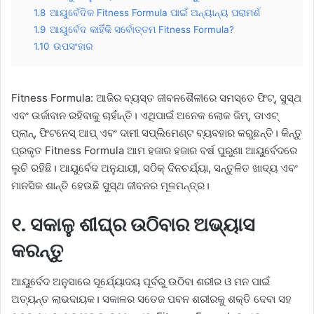
1.8
ଆୟୁର୍ବେଦିକ Fitness Formula ପାଇଁ ଅନ୍ୟାନ୍ୟ ପରାମର୍ଶ
1.9
ଆୟୁର୍ବେଦ କାହିଁକି ସର୍ବୋତ୍ତମ Fitness Formula?
1.10
ଉପସଂହାର
Fitness Formula: ଆଜିର ବ୍ୟସ୍ତ ଜୀବନଶୈଳୀରେ ସମସ୍ତେ ଫିଟ୍, ସୁସ୍ଥ
ଏବଂ ଉର୍ଜାବାନ ରହିବାକୁ ଚାହାଁନ୍ତି। ଏଥିପାଇଁ ଅନେକ ଲୋକ ଜିମ୍, ଡାଏଟ୍
ପ୍ଲାନ୍, ଫିଟନେସ୍ ଆପ୍ ଏବଂ ଦାମୀ ସପ୍ଲିମେଣ୍ଟ ବ୍ୟବହାର କରୁଛନ୍ତି। କିନ୍ତୁ
ପ୍ରକୃତ Fitness Formula ଆମ ହଜାର ହଜାର ବର୍ଷ ପୁରୁଣା ଆୟୁର୍ବେଦରେ
ଲୁଚି ରହିଛି। ଆୟୁର୍ବେଦ ଅନୁଯାୟୀ, ସଠିକ୍ ଦିନଚର୍ଯ୍ୟା, ସନ୍ତୁଳିତ ଖାଦ୍ୟ ଏବଂ
ମାନସିକ ଶାନ୍ତି ହେଉଛି ସୁସ୍ଥ ଜୀବନର ମୂଳମନ୍ତ୍ର।
୧. ସକାଳୁ ଶୀଘ୍ର ଉଠିବାର ଅଭ୍ୟାସ
କରନ୍ତୁ
ଆୟୁର୍ବେଦ ଅନୁସାରେ ସୂର୍ଯ୍ୟୋଦୟ ପୂର୍ବରୁ ଉଠିବା ଶରୀର ଓ ମନ ପାଇଁ
ଅତ୍ୟନ୍ତ ଲାଭଦାୟକ। ସକାଳର ସତେଜ ପବନ ଶରୀରକୁ ଶକ୍ତି ଦେବା ସହ