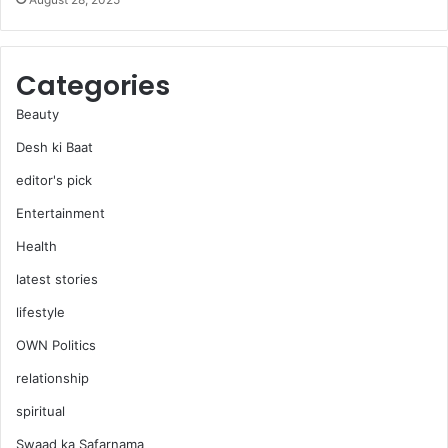
ଣ
ନ୍ତୁ
ପ୍ର
ସ୍ତୁ
Categories
ତି
ପ୍ର
Beauty
ଣା
Desh ki Baat
ଳୀ
editor's pick
Entertainment
Health
latest stories
lifestyle
OWN Politics
relationship
spiritual
Swaad ka Safarnama