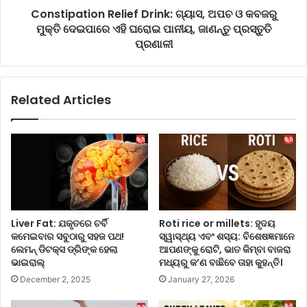
ପ
Constipation Relief Drink: ଗ୍ୟାସ, ଅପଚ ଓ କବଜରୁ
i
ର
ମୁକ୍ତି ଦେଇପାରେ ଏହି ଘରୋଇ ପାନୀୟ, ଜାଣନ୍ତୁ ପ୍ରସ୍ତୁତି
o
ଫେ
n
ପ୍ରଣାଳୀ
କ୍ଟ
R
କ
e
ମ୍ବି
l
Related Articles
ନେ
i
ସ
e
ନ୍
f
ମୁ
D
ଗ
r
-
i
ପା
n
ଳ
k
ଙ୍ଗ
:
Liver Fat: ଯକୃତରେ ଚର୍ବି
Roti rice or millets: ହୃଦୟ
ପୁ
ଗ୍ୟା
କମେଇବାର ସବୁଠାରୁ ସହଜ ପଥ!
ସ୍ୱାସ୍ଥ୍ୟ ଏବଂ ଶସ୍ୟ: ବିଶେଷଜ୍ଞମାନେ
ରି
ସ
ଲେମନ୍ ଡିଟକ୍ସ ଡ୍ରିଙ୍କ ହେଲା
ଆପଣଙ୍କୁ ରୋଟି, ଭାତ କିମ୍ବା ବାଜରା
,
,
ଭାଇରାଲ୍
ମଧ୍ୟରୁ କ’ଣ ବାଛିବେ ତାହା କୁହନ୍ତି।
ଜା
ଅ
December 2, 2025
January 27, 2026
ଣ
ପ
ନ୍ତୁ
ଚ