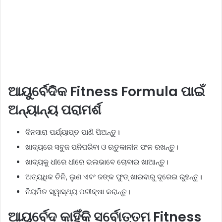
ଆୟୁର୍ବେଦିକ Fitness Formula ପାଇଁ
ଅନ୍ୟାନ୍ୟ ପରାମର୍ଶ
ଦିନସାରା ପର୍ଯ୍ୟାପ୍ତ ପାଣି ପିଅନ୍ତୁ।
ଖାଦ୍ୟରେ ସବୁଜ ପନିପରିବା ଓ ଋତୁକାଳୀନ ଫଳ ରଖନ୍ତୁ।
ଖାଦ୍ୟକୁ ଧୀରେ ଧୀରେ ଭଲଭାବେ ଚୋବାଇ ଖାଆନ୍ତୁ।
ଅତ୍ୟଧିକ ଚିନି, ଲୁଣ ଏବଂ ଜଙ୍କ ଫୁଡ୍ ଖାଇବାରୁ ଦୂରେଇ ରୁହନ୍ତୁ।
ନିୟମିତ ସ୍ୱାସ୍ଥ୍ୟ ପରୀକ୍ଷା କରାନ୍ତୁ।
ଆୟୁର୍ବେଦ କାହିଁକି ସର୍ବୋତ୍ତମ Fitness