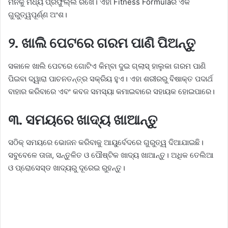
ମନକୁ ମଧ୍ୟ ପ୍ରଫୁଲ୍ଲ ରଖେ। ଏହା Fitness Formulaର ଏକ
ଗୁରୁତ୍ୱପୂର୍ଣ୍ଣ ଅଂଶ।
୨. ଖାଲି ପେଟରେ ଗରମ ପାଣି ପିଅନ୍ତୁ
ସକାଳେ ଖାଲି ପେଟରେ ଗୋଟିଏ କିମ୍ବା ଦୁଇ ଗ୍ଲାସ୍ ହାଲୁକା ଗରମ ପାଣି
ପିଇବା ଦ୍ୱାରା ପାଚନତନ୍ତ୍ର ସକ୍ରିୟ ହୁଏ। ଏହା ଶରୀରରୁ ବିଷାକ୍ତ ପଦାର୍ଥ
ବାହାର କରିବାରେ ଏବଂ କବଜ ସମସ୍ୟା କମାଇବାରେ ସହାୟକ ହୋଇପାରେ।
୩. ସମୟରେ ଖାଦ୍ୟ ଖାଆନ୍ତୁ
ସଠିକ୍ ସମୟରେ ଭୋଜନ କରିବାକୁ ଆୟୁର୍ବେଦରେ ଗୁରୁତ୍ୱ ଦିଆଯାଇଛି।
ସବୁବେଳେ ତାଜା, ସନ୍ତୁଳିତ ଓ ପୌଷ୍ଟିକ ଖାଦ୍ୟ ଖାଆନ୍ତୁ। ଅଧିକ ତେଲିଆ
ଓ ପ୍ରୋସେସ୍ଡ ଖାଦ୍ୟରୁ ଦୂରେଇ ରୁହନ୍ତୁ।