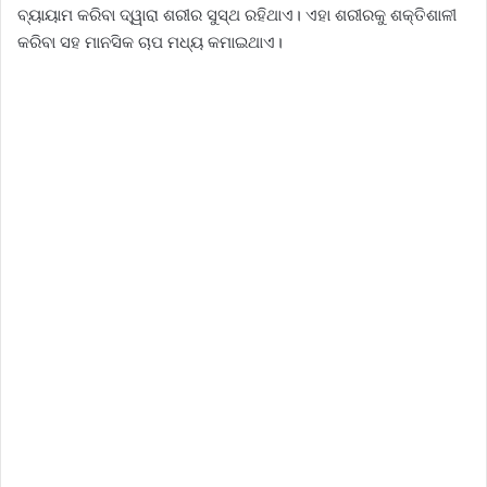
ବ୍ୟାୟାମ କରିବା ଦ୍ୱାରା ଶରୀର ସୁସ୍ଥ ରହିଥାଏ। ଏହା ଶରୀରକୁ ଶକ୍ତିଶାଳୀ
କରିବା ସହ ମାନସିକ ଚାପ ମଧ୍ୟ କମାଇଥାଏ।