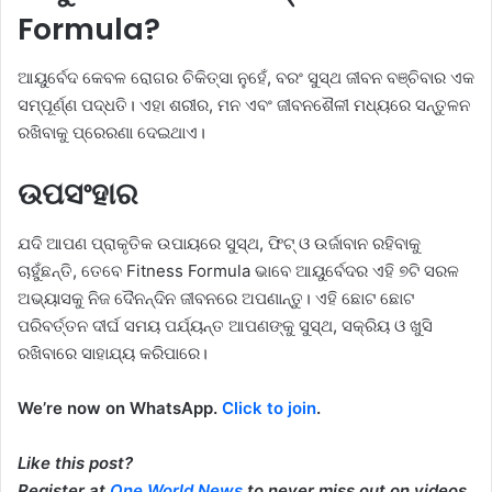
Formula?
ଆୟୁର୍ବେଦ କେବଳ ରୋଗର ଚିକିତ୍ସା ନୁହେଁ, ବରଂ ସୁସ୍ଥ ଜୀବନ ବଞ୍ଚିବାର ଏକ
ସମ୍ପୂର୍ଣ୍ଣ ପଦ୍ଧତି। ଏହା ଶରୀର, ମନ ଏବଂ ଜୀବନଶୈଳୀ ମଧ୍ୟରେ ସନ୍ତୁଳନ
ରଖିବାକୁ ପ୍ରେରଣା ଦେଇଥାଏ।
ଉପସଂହାର
ଯଦି ଆପଣ ପ୍ରାକୃତିକ ଉପାୟରେ ସୁସ୍ଥ, ଫିଟ୍ ଓ ଉର୍ଜାବାନ ରହିବାକୁ
ଚାହୁଁଛନ୍ତି, ତେବେ Fitness Formula ଭାବେ ଆୟୁର୍ବେଦର ଏହି ୭ଟି ସରଳ
ଅଭ୍ୟାସକୁ ନିଜ ଦୈନନ୍ଦିନ ଜୀବନରେ ଅପଣାନ୍ତୁ। ଏହି ଛୋଟ ଛୋଟ
ପରିବର୍ତ୍ତନ ଦୀର୍ଘ ସମୟ ପର୍ଯ୍ୟନ୍ତ ଆପଣଙ୍କୁ ସୁସ୍ଥ, ସକ୍ରିୟ ଓ ଖୁସି
ରଖିବାରେ ସାହାଯ୍ୟ କରିପାରେ।
We’re now on WhatsApp.
Click to join
.
Like this post?
Register at
One World News
to never miss out on videos,