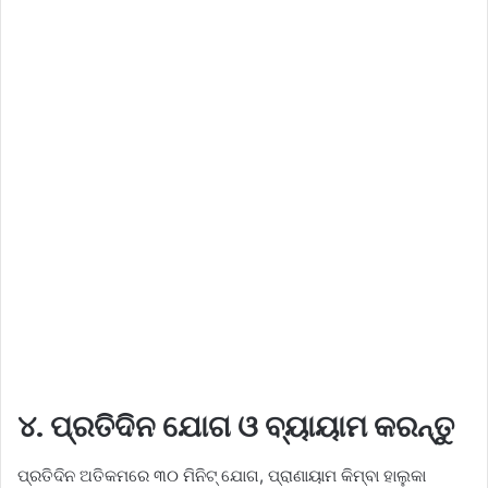
୪. ପ୍ରତିଦିନ ଯୋଗ ଓ ବ୍ୟାୟାମ କରନ୍ତୁ
ପ୍ରତିଦିନ ଅତିକମରେ ୩୦ ମିନିଟ୍ ଯୋଗ, ପ୍ରାଣାୟାମ କିମ୍ବା ହାଲୁକା