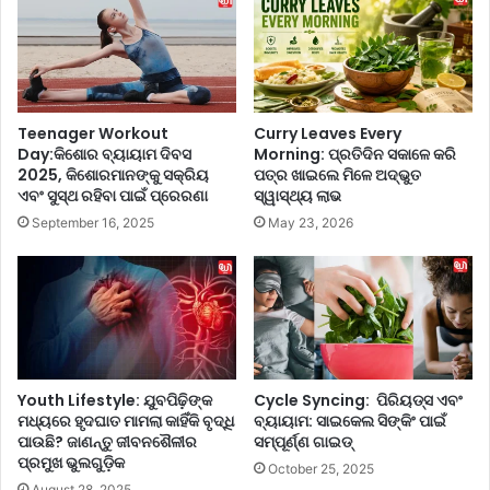
ସ
ଓ
ହ
କ
ଜ
ବ
ରେ
ଜ
ସି
ରୁ
ପି
ମୁ
Teenager Workout
Curry Leaves Every
କ୍ତି
Day:କିଶୋର ବ୍ୟାୟାମ ଦିବସ
Morning: ପ୍ରତିଦିନ ସକାଳେ କରି
2025, କିଶୋରମାନଙ୍କୁ ସକ୍ରିୟ
ପତ୍ର ଖାଇଲେ ମିଳେ ଅଦ୍ଭୁତ
ଦେ
ଏବଂ ସୁସ୍ଥ ରହିବା ପାଇଁ ପ୍ରେରଣା
ସ୍ୱାସ୍ଥ୍ୟ ଲାଭ
ଇ
ପା
September 16, 2025
May 23, 2026
ରେ
ଏ
ହି
ଘ
ରୋ
ଇ
ପା
Youth Lifestyle: ଯୁବପିଢ଼ିଙ୍କ
Cycle Syncing: ପିରିୟଡ୍ସ ଏବଂ
ନୀ
ମଧ୍ୟରେ ହୃଦଘାତ ମାମଲା କାହିଁକି ବୃଦ୍ଧି
ବ୍ୟାୟାମ: ସାଇକେଲ ସିଙ୍କିଂ ପାଇଁ
ୟ
ପାଉଛି? ଜାଣନ୍ତୁ ଜୀବନଶୈଳୀର
ସମ୍ପୂର୍ଣ୍ଣ ଗାଇଡ୍
,
ପ୍ରମୁଖ ଭୁଲଗୁଡ଼ିକ
October 25, 2025
ଜା
August 28, 2025