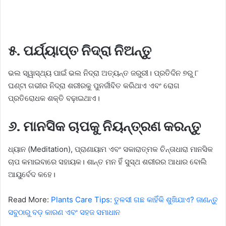
୫. ପର୍ଯ୍ୟାପ୍ତ ନିଦ୍ରା ନିଅନ୍ତୁ
ଭଲ ସ୍ୱାସ୍ଥ୍ୟ ପାଇଁ ଭଲ ନିଦ୍ରା ଅତ୍ୟନ୍ତ ଜରୁରୀ। ପ୍ରତିଦିନ ୭ରୁ ୮
ଘଣ୍ଟା ଗଭୀର ନିଦ୍ରା ଶରୀରକୁ ପୁନର୍ଜୀବିତ କରିଥାଏ ଏବଂ ରୋଗ
ପ୍ରତିରୋଧକ ଶକ୍ତି ବଢ଼ାଇଥାଏ।
୬. ମାନସିକ ଚାପକୁ ନିୟନ୍ତ୍ରଣ କରନ୍ତୁ
ଧ୍ୟାନ (Meditation), ପ୍ରାଣାୟାମ ଏବଂ ସକାରାତ୍ମକ ଚିନ୍ତାଧାରା ମାନସିକ
ଚାପ କମାଇବାରେ ସହାୟକ। ଶାନ୍ତ ମନ ହିଁ ସୁସ୍ଥ ଶରୀରର ଆଧାର ବୋଲି
ଆୟୁର୍ବେଦ କହେ।
Read More:
Plants Care Tips: ତୁଳସୀ ଗଛ କାହିଁକି ଶୁଖିଯାଏ? ଜାଣନ୍ତୁ
ସବୁଠାରୁ ବଡ଼ କାରଣ ଏବଂ ସହଜ ସମାଧାନ